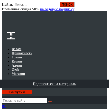
Найти:
Вход
Временная скидка 50%
на годовую подписку
!
Взлом
Приватность
Трюки
Кодинг
Админ
Geek
Магазин
Подписаться на материалы
Выпуски
Годовая
подписка
на