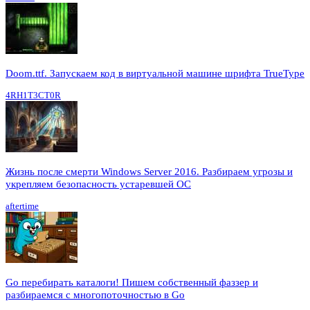
Doom.ttf. Запускаем код в виртуальной машине шрифта TrueType
4RH1T3CT0R
Жизнь после смерти Windows Server 2016. Разбираем угрозы и
укрепляем безопасность устаревшей ОС
aftertime
Go перебирать каталоги! Пишем собственный фаззер и
разбираемся с многопоточностью в Go