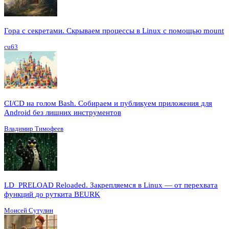
Гора с секретами. Скрываем процессы в Linux c помощью mount
cu63
CI/CD на голом Bash. Собираем и публикуем приложения для
Android без лишних инструментов
Владимир Тимофеев
LD_PRELOAD Reloaded. Закрепляемся в Linux — от перехвата
функций до руткита BEURK
Моисей Сутулин