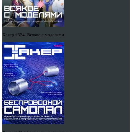
Хакер #324. Всякое с моделями