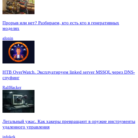
Прорыв или нет? Разбираем, кто есть кто в генеративных
моделях
afonin
HTB OverWatch. Эксплуатируем linked server MSSQL через DNS-
спуфинг
RalfHacker
Легальный ужас. Как хакеры превращают в оружие инструменты
удаленного управления
infokek