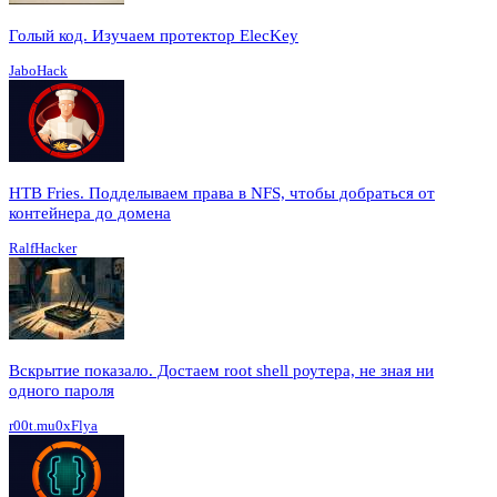
Голый код. Изучаем протектор ElecKey
JaboHack
HTB Fries. Подделываем права в NFS, чтобы добраться от
контейнера до домена
RalfHacker
Вскрытие показало. Достаем root shell роутера, не зная ни
одного пароля
r00t.mu0xFlya