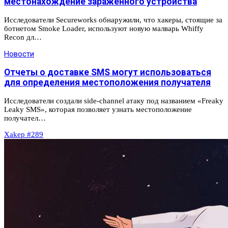
местонахождение зараженного устройства
Исследователи Secureworks обнаружили, что хакеры, стоящие за
ботнетом Smoke Loader, используют новую малварь Whiffy
Recon дл…
Новости
Отчеты о доставке SMS могут использоваться
для определения местоположения получателя
Исследователи создали side-channel атаку под названием «Freaky
Leaky SMS», которая позволяет узнать местоположение
получател…
Xakep #289