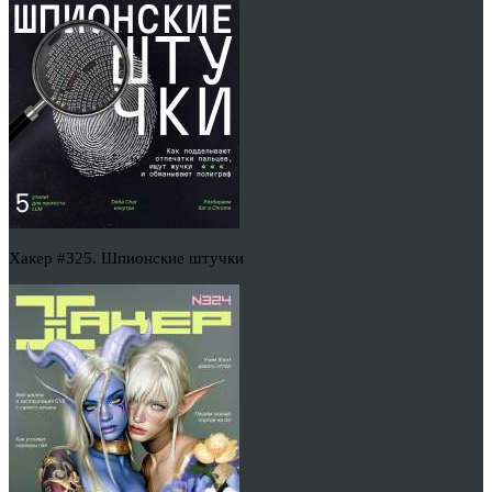
Хакер #325. Шпионские штучки