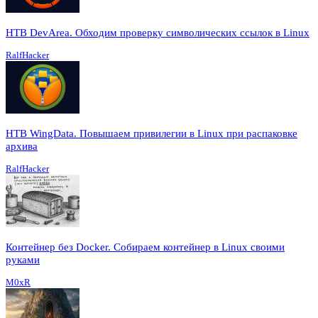
HTB DevArea. Обходим проверку символических ссылок в Linux
RalfHacker
HTB WingData. Повышаем привилегии в Linux при распаковке
архива
RalfHacker
Контейнер без Docker. Собираем контейнер в Linux своими
руками
M0xR