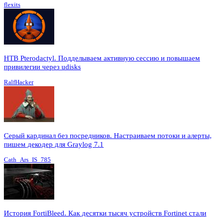
flexits
HTB Pterodactyl. Подделываем активную сессию и повышаем
привилегии через udisks
RalfHacker
Серый кардинал без посредников. Настраиваем потоки и алерты,
пишем декодер для Graylog 7.1
Cath_Ars_IS_785
История FortiBleed. Как десятки тысяч устройств Fortinet стали