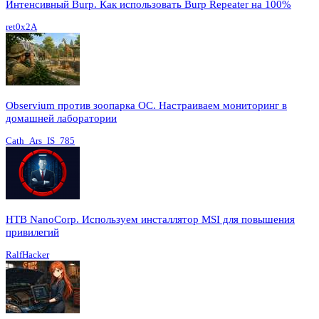
Интенсивный Burp. Как использовать Burp Repeater на 100%
ret0x2A
Observium против зоопарка ОС. Настраиваем мониторинг в
домашней лаборатории
Cath_Ars_IS_785
HTB NanoCorp. Используем инсталлятор MSI для повышения
привилегий
RalfHacker