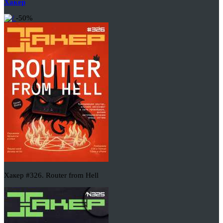
Хакер
-50%
Хакер #326. Router from Hell