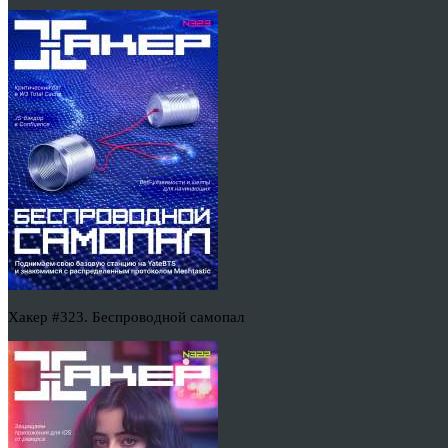
Хакер #323. Беспроводной самопал