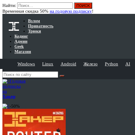
Найти:
Временная скидка 50%
на годовую подписку
!
Взлом
Приватность
Трюки
Кодинг
Админ
Geek
Магазин
Windows
Linux
Android
Железо
Python
AI
Годовая
подписка
на
Хакер
-50%