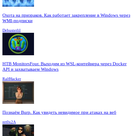
Охота на призраков. Как работает закрепление в Windows через
WMI-подписки
Debusterlil
HTB MonitorsFour. Выходим из WSL-контейнера через Docker
API и захватываем Windows
RalfHacker
Познаём Burp. Как увидеть невидимое при атаках на веб
ret0x2A