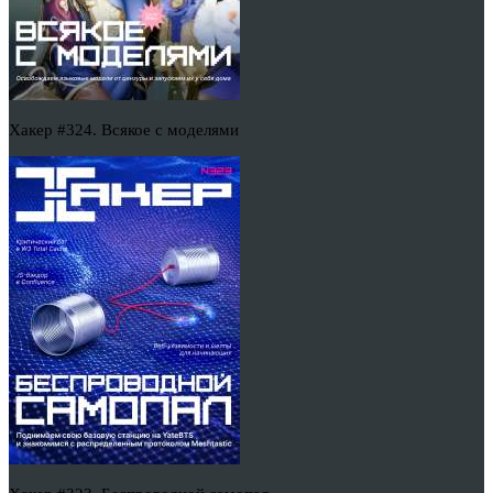
Хакер #324. Всякое с моделями