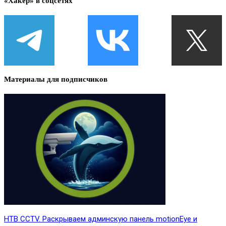
«Хакер» в соцсетях
Материалы для подписчиков
HTB CCTV. Раскрываем админскую панель motionEye и