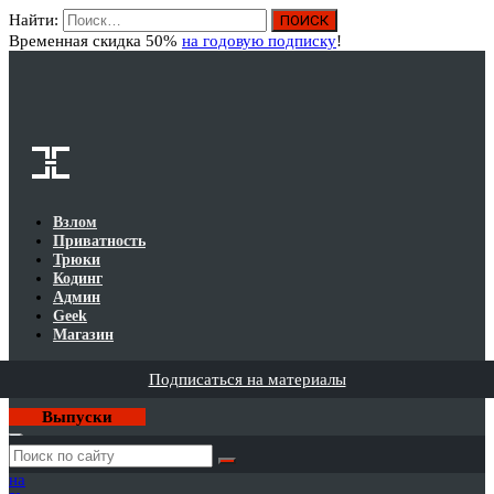
Найти:
Вход
Временная скидка 50%
на годовую подписку
!
Взлом
Приватность
Трюки
Кодинг
Админ
Geek
Магазин
Подписаться на материалы
Выпуски
Годовая
подписка
на