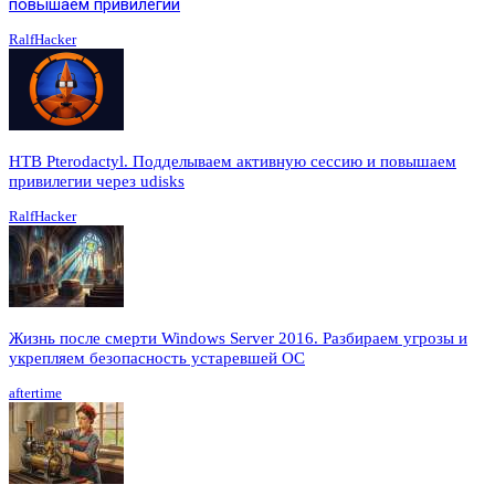
повышаем привилегии
RalfHacker
HTB Pterodactyl. Подделываем активную сессию и повышаем
привилегии через udisks
RalfHacker
Жизнь после смерти Windows Server 2016. Разбираем угрозы и
укрепляем безопасность устаревшей ОС
aftertime