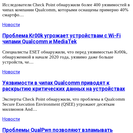
Исследователи Check Point обнаружили более 400 уязвимостей в
чипах компании Qualcomm, которыми оснащены примерно 40%
смартфо…
Новости
Проблема Kr00k угрожает устройствам с Wi-Fi
чипами Qualcomm и MediaTek
Специалисты ESET обнаружили, что перед уязвимостью Kr00k,
обнаруженной в начале 2020 года, уязвимо даже больше
устройств, че…
Новости
Уязвимости в чипах Qualcomm приводят к
раскрытию критических данных на устройствах
Эксперты Check Point обнаружили, что проблемы в Qualcomm
Secure Execution Environment (QSEE) угрожают десяткам
миллионов And…
Новости
Проблемы QualPwn позволяют взламывать