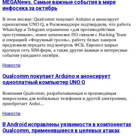
MEGANews. Cамые важные события в мире
инфосека за октябрь
В этом месяце: Qualcomm покупает Arduino и анонсирует
одноплатник UNO Q, в Роскомнадзоре подтвердили, что работа
WhatsApp и Telegram ограничена «для противодействия
преступникам», новое шпионское ПО связали с Hacking Team
и операцией «Форумный тролль», работу белых хакеров
предложили передать под контроль ФСБ, Европол закрыл
крупную сеть SIM-ферм, а также другие важные и интересные
события ушедшего октября.
Новости
Qualcomm покупает Arduino и анонсирует
одноплатный компьютер UNO Q
Компания Qualcomm, разрабатывающая и производящая
микросхемы для мобильных телефонов и другой электроники,
приобретает Ardui…
Новости
В Android исправлены уязвимости в компонентах
Qualcomm, применявшиеся в целевых атаках