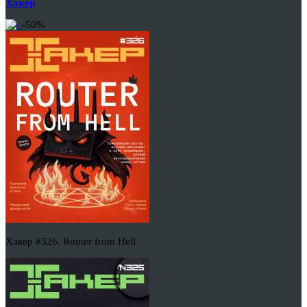
Хакер
-50%
Хакер #326. Router from Hell