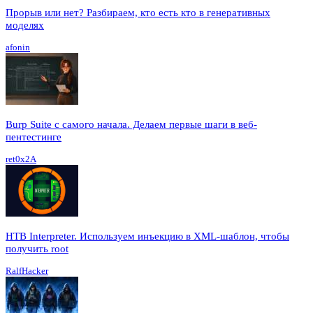
Прорыв или нет? Разбираем, кто есть кто в генеративных
моделях
afonin
Burp Suite с самого начала. Делаем первые шаги в веб-
пентестинге
ret0x2A
HTB Interpreter. Используем инъекцию в XML-шаблон, чтобы
получить root
RalfHacker