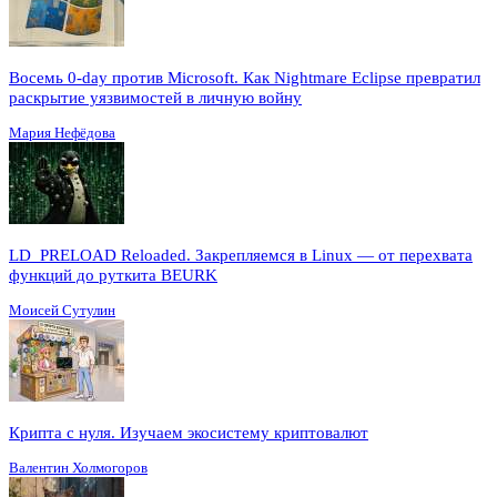
Восемь 0-day против Microsoft. Как Nightmare Eclipse превратил
раскрытие уязвимостей в личную войну
Мария Нефёдова
LD_PRELOAD Reloaded. Закрепляемся в Linux — от перехвата
функций до руткита BEURK
Моисей Сутулин
Крипта с нуля. Изучаем экосистему криптовалют
Валентин Холмогоров