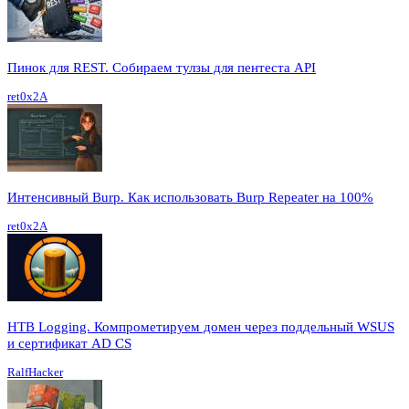
Пинок для REST. Собираем тулзы для пентеста API
ret0x2A
Интенсивный Burp. Как использовать Burp Repeater на 100%
ret0x2A
HTB Logging. Компрометируем домен через поддельный WSUS
и сертификат AD CS
RalfHacker