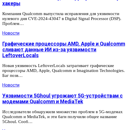
хакеры
Компания Qualcomm выпустила исправления для уязвимости
нулевого дня CVE-2024-43047 в Digital Signal Processor (DSP).
Проблем…
Новости
Графические процессоры AMD, Apple и Qualcomm
сливают данные ИИ из-за уязвимости
LeftoverLocals
Новая уязвимость LeftoverLocals затрагивает графические
процессоры AMD, Apple, Qualcomm и Imagination Technologies.
Баг позв…
Новости
Уязвимости 5Ghoul угрожают 5G-устройствам с
модемами Qualcomm и MediaTek
Исследователи обнаружили множество проблем в 5G-модемах
Qualcomm и MediaTek, и эти баги получили общее название
5Ghoul. Сооб…