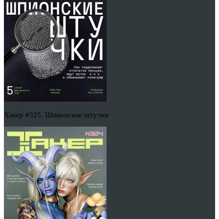
Хакер #325. Шпионские штучки