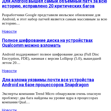
Для Android вышел самый объемный патч за всю
историю, исправлено 20 критических багов
Разработчики Google представили июльское обновление для
Android, и этот набор патчей является самым массивным за всю
историю…
Новости
Полное шифрование диска на устройствах
Qualcomm можно взломать
Android поддерживает полное шифрование диска (Full Disc
Encryption, FDE), начиная с версии Lollipop (5.0), вышедшей
летом 20…
Новости
Для взлома уязвимы почти все устройства
Android на базе процессоров Snapdragon
Эксперты компании Trend Micro обнаружили очень опасную
проблему: два бага найдены на уровне ядра в процессорах
компании Qual…
Новости