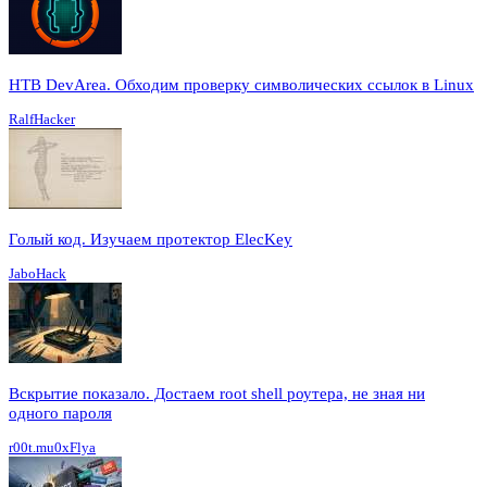
HTB DevArea. Обходим проверку символических ссылок в Linux
RalfHacker
Голый код. Изучаем протектор ElecKey
JaboHack
Вскрытие показало. Достаем root shell роутера, не зная ни
одного пароля
r00t.mu0xFlya