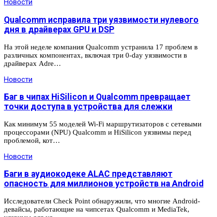
Новости
Qualcomm исправила три уязвимости нулевого
дня в драйверах GPU и DSP
На этой неделе компания Qualcomm устранила 17 проблем в
различных компонентах, включая три 0-day уязвимости в
драйверах Adre…
Новости
Баг в чипах HiSilicon и Qualcomm превращает
точки доступа в устройства для слежки
Как минимум 55 моделей Wi-Fi маршрутизаторов с сетевыми
процессорами (NPU) Qualcomm и HiSilicon уязвимы перед
проблемой, кот…
Новости
Баги в аудиокодеке ALAC представляют
опасность для миллионов устройств на Android
Исследователи Check Point обнаружили, что многие Android-
девайсы, работающие на чипсетах Qualcomm и MediaTek,