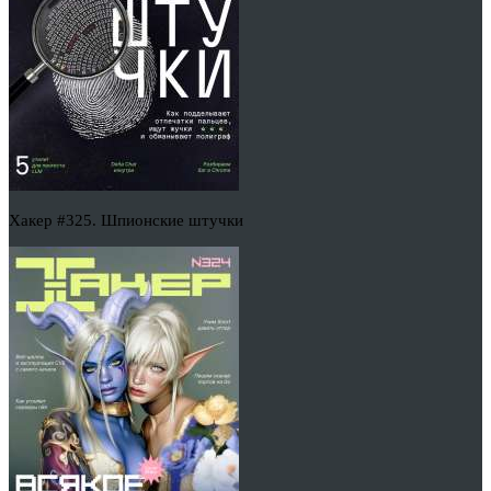
Хакер #325. Шпионские штучки