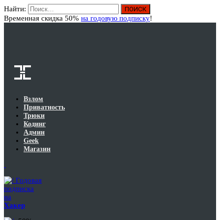
Найти:
Вход
Временная скидка 50%
на годовую подписку
!
Взлом
Приватность
Трюки
Кодинг
Админ
Geek
Магазин
Годовая
подписка
на
Хакер