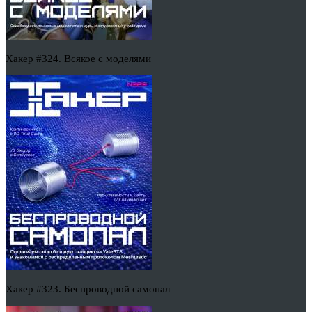
Хакер #324. Всякое с моделями
Хакер #323. Беспроводной самопал