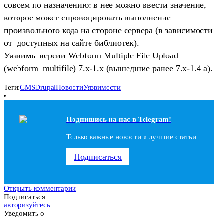
совсем по назначению: в нее можно ввести значение,
которое может спровоцировать выполнение
произвольного кода на стороне сервера (в зависимости
от доступных на сайте библиотек).
Уязвимы версии Webform Multiple File Upload
(webform_multifile) 7.x-1.x (вышедшие ранее 7.x-1.4 a).
Теги:
CMS
Drupal
Новости
Уязвимости
Подпишись на наc в Telegram!
Только важные новости и лучшие статьи
Подписаться
Открыть комментарии
Подписаться
авторизуйтесь
Уведомить о