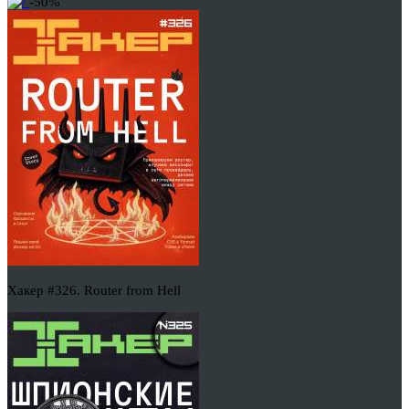
-50%
Хакер #326. Router from Hell