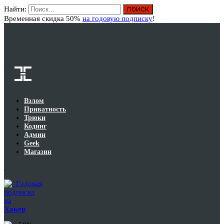
Найти:
Вход
Временная скидка 50%
на годовую подписку
!
Взлом
Приватность
Трюки
Кодинг
Админ
Geek
Магазин
Годовая
подписка
на
Хакер