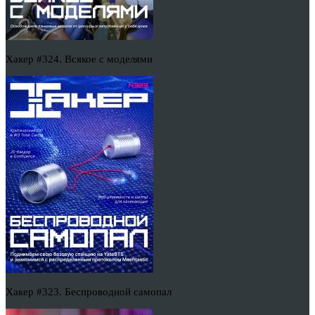
Хакер #324. Всякое с моделями
Хакер #323. Беспроводной самопал