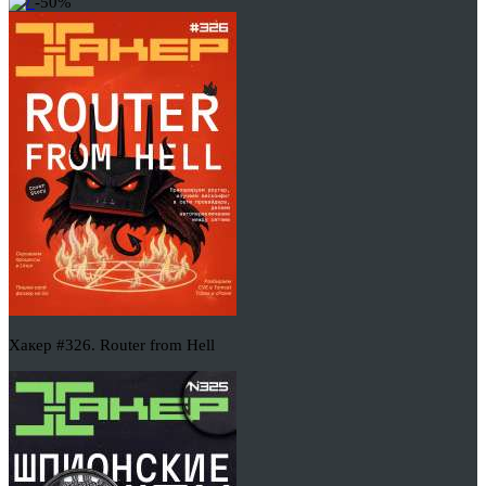
-50%
Хакер #326. Router from Hell