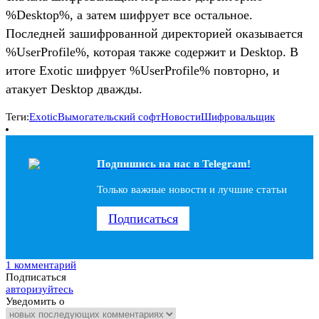
%Desktop%, а затем шифрует все остальное.
Последней зашифрованной директорией оказывается
%UserProfile%, которая также содержит и Desktop. В
итоге Exotic шифрует %UserProfile% повторно, и
атакует Desktop дважды.
Теги:
Exotic
Вымогательский софт
Новости
Шифровальщик
Подпишись на наc в Telegram!
Только важные новости и лучшие статьи
Подписаться
1 комментарий
Подписаться
авторизуйтесь
Уведомить о