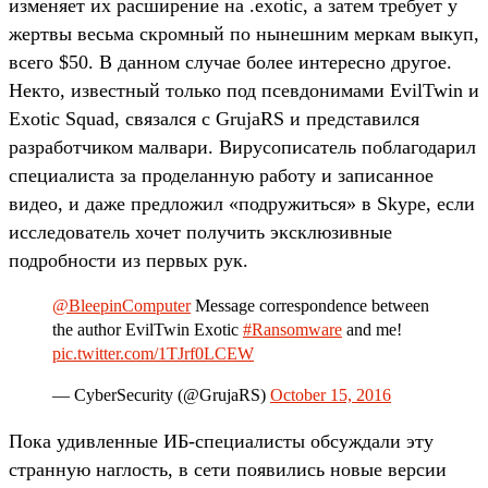
изменяет их расширение на .exotic, а затем требует у
жертвы весьма скромный по нынешним меркам выкуп,
всего $50. В данном случае более интересно другое.
Некто, известный только под псевдонимами EvilTwin и
Exotic Squad, связался с GrujaRS и представился
разработчиком малвари. Вирусописатель поблагодарил
специалиста за проделанную работу и записанное
видео, и даже предложил «подружиться» в Skype, если
исследователь хочет получить эксклюзивные
подробности из первых рук.
@BleepinComputer
Message correspondence between
the author EvilTwin Exotic
#Ransomware
and me!
pic.twitter.com/1TJrf0LCEW
— CyberSecurity (@GrujaRS)
October 15, 2016
Пока удивленные ИБ-специалисты обсуждали эту
странную наглость, в сети появились новые версии