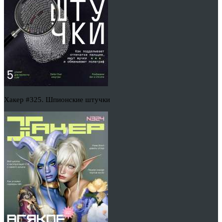
Хакер #325. Шпионские штучки