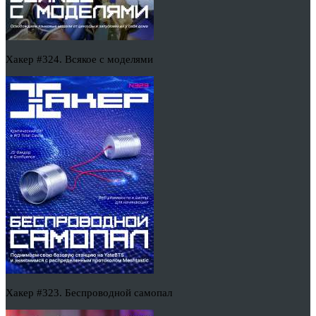
Хакер #324. Всякое с моделями
Хакер #323. Беспроводной самопал