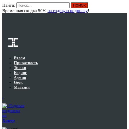
Найти:
Вход
Временная скидка 50%
на годовую подписку
!
Взлом
Приватность
Трюки
Кодинг
Админ
Geek
Магазин
Годовая
подписка
на
Хакер