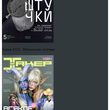
Хакер #325. Шпионские штучки