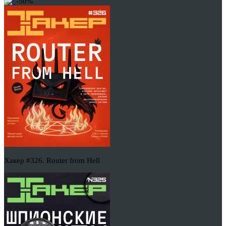
-50%
Хакер #326. Router from Hell