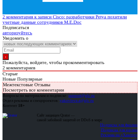
2 комментария
к записи Cisco: разработчики Petya похитили
учетные данные сотрудников M.E.Doc
Подписаться
авторизуйтесь
Уведомить о
Пожалуйста, войдите, чтобы прокомментировать
2
комментариев
Старые
Новые
Популярные
Межтекстовые Отзывы
Посмотреть все комментарии
Вопросы по материалам и подписке:
support@glc.ru
Отдел рекламы и спецпроектов:
yakovleva.a@glc.ru
Контент
18+
Сайт защищен Qrator —
самой забойной защитой от DDoS в мире
Подписка для физлиц
Подписка для юрлиц
Реклама на «Хакере»
Контакты