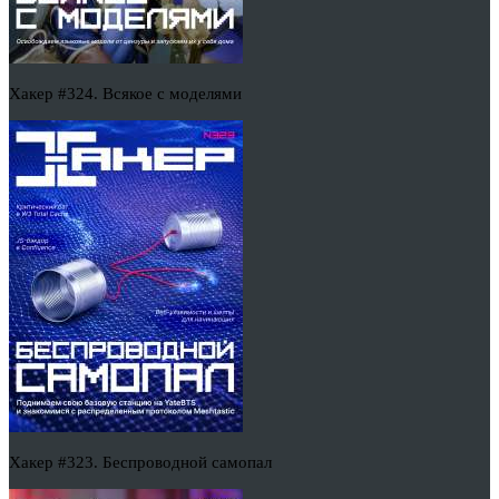
Хакер #324. Всякое с моделями
Хакер #323. Беспроводной самопал