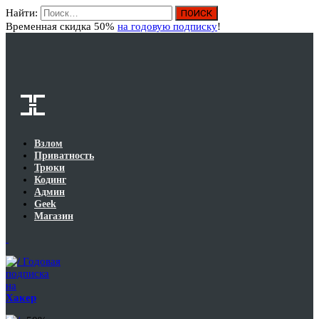
Найти:
Вход
Временная скидка 50%
на годовую подписку
!
Взлом
Приватность
Трюки
Кодинг
Админ
Geek
Магазин
Годовая
подписка
на
Хакер