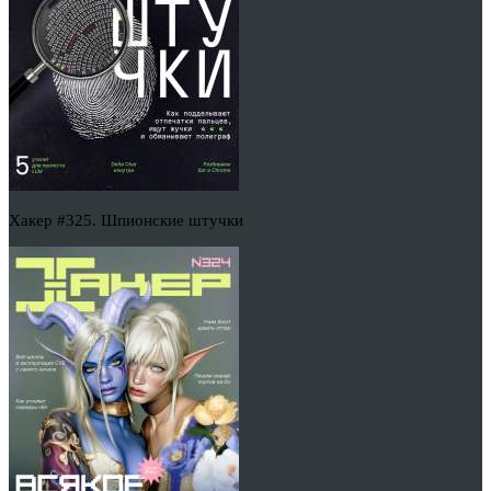
Хакер #325. Шпионские штучки