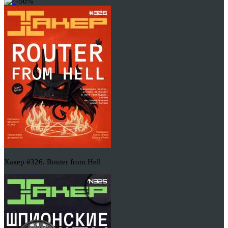
-50%
Хакер #326. Router from Hell