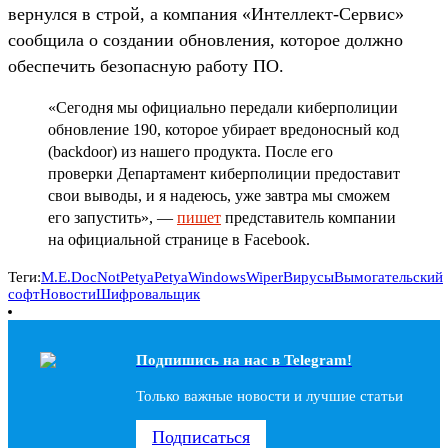
вернулся в строй, а компания «Интеллект-Сервис»
сообщила о создании обновления, которое должно
обеспечить безопасную работу ПО.
«Сегодня мы официально передали киберполиции
обновление 190, которое убирает вредоносный код
(backdoor) из нашего продукта. После его
проверки Департамент киберполиции предоставит
свои выводы, и я надеюсь, уже завтра мы сможем
его запустить», —
пишет
представитель компании
на официальной странице в Facebook.
Теги:
M.E.Doc
NotPetya
Petya
Windows
Wiper
Вирусы
Вымогательский
софт
Новости
Шифровальщик
Подпишись на наc в Telegram!
Только важные новости и лучшие статьи
Подписаться