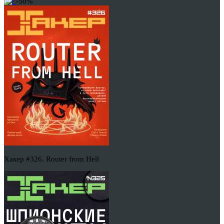
-50%
Хакер #326. Router from Hell