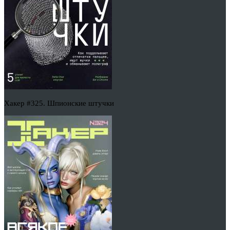
Хакер #325. Шпионские штучки