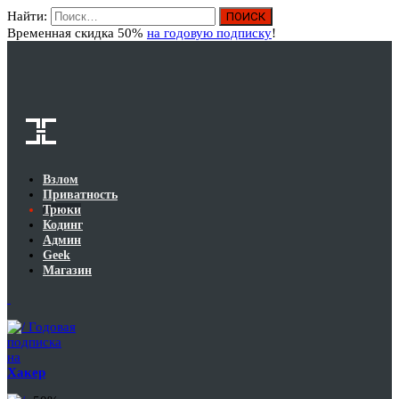
Найти:
Вход
Временная скидка 50%
на годовую подписку
!
Взлом
Приватность
Трюки
Кодинг
Админ
Geek
Магазин
Годовая
подписка
на
Хакер