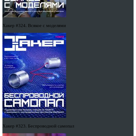
Хакер #324. Всякое с моделями
Хакер #323. Беспроводной самопал