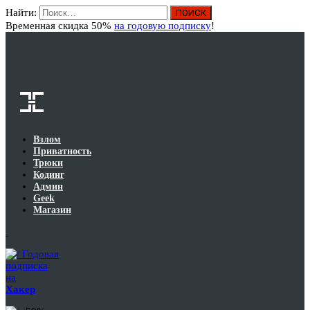
Найти:
Вход
Временная скидка 50%
на годовую подписку
!
Взлом
Приватность
Трюки
Кодинг
Админ
Geek
Магазин
Годовая
подписка
на
Хакер