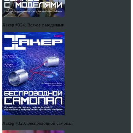
Хакер #324. Всякое с моделями
Хакер #323. Беспроводной самопал