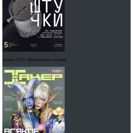
Хакер #325. Шпионские штучки