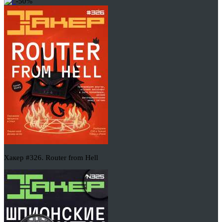
-50%
Хакер #326. Router from Hell