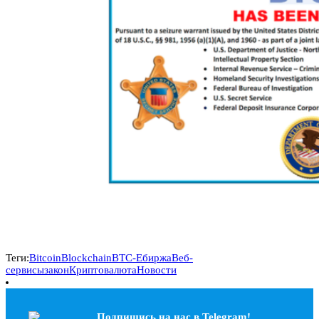
Теги:
Bitcoin
Blockchain
BTC-E
биржа
Веб-
сервисы
закон
Криптовалюта
Новости
Подпишись на наc в Telegram!