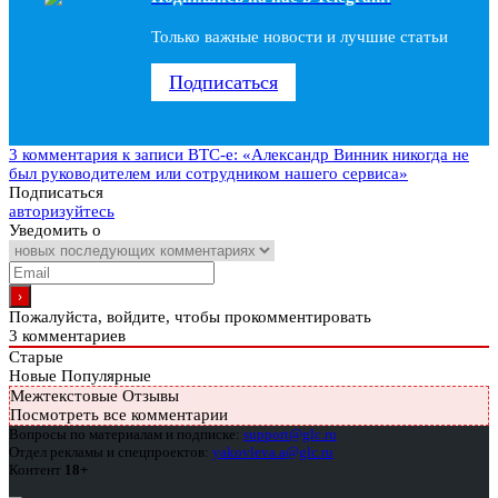
Только важные новости и лучшие статьи
Подписаться
3 комментария
к записи BTC-e: «Александр Винник никогда не
был руководителем или сотрудником нашего сервиса»
Подписаться
авторизуйтесь
Уведомить о
Пожалуйста, войдите, чтобы прокомментировать
3
комментариев
Старые
Новые
Популярные
Межтекстовые Отзывы
Посмотреть все комментарии
Вопросы по материалам и подписке:
support@glc.ru
Отдел рекламы и спецпроектов:
yakovleva.a@glc.ru
Контент
18+