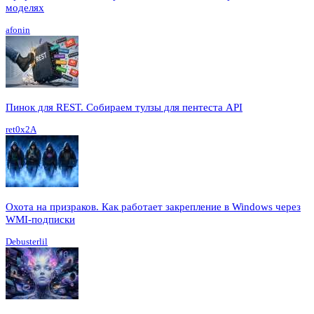
моделях
afonin
Пинок для REST. Собираем тулзы для пентеста API
ret0x2A
Охота на призраков. Как работает закрепление в Windows через
WMI-подписки
Debusterlil