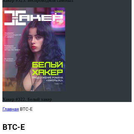
Хакер #323. Беспроводной самопал
Хакер #322. Белый хакер
Главная
BTC-E
BTC-E