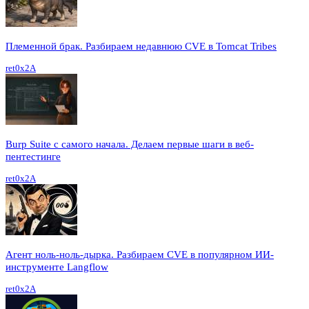
Племенной брак. Разбираем недавнюю CVE в Tomcat Tribes
ret0x2A
Burp Suite с самого начала. Делаем первые шаги в веб-
пентестинге
ret0x2A
Агент ноль-ноль-дырка. Разбираем CVE в популярном ИИ-
инструменте Langflow
ret0x2A