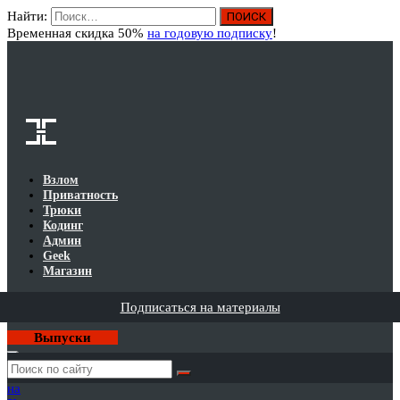
Найти:
Вход
Временная скидка 50%
на годовую подписку
!
Взлом
Приватность
Трюки
Кодинг
Админ
Geek
Магазин
Подписаться на материалы
Выпуски
Годовая
подписка
на