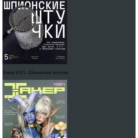
Хакер #325. Шпионские штучки