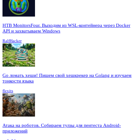
HTB MonitorsFour. Выходим из WSL-контейнера через Docker
API и захватываем Windows
RalfHacker
Go ломать хеши! Пишем свой хешкрекер на Golang и изучаем
тонкости языка
flexits
Атака на роботов. Собираем тулзы для пентеста Android-
приложений