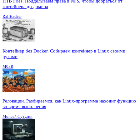
HTB Fries. Подделываем права в NFS, чтобы добраться от
контейнера до домена
RalfHacker
Контейнер без Docker. Собираем контейнер в Linux своими
руками
M0xR
Релокации. Разбираемся, как Linux-программа находит функцию
во время выполнения
Моисей Сутулин