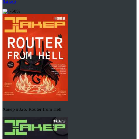
Хакер
-50%
Хакер #326. Router from Hell