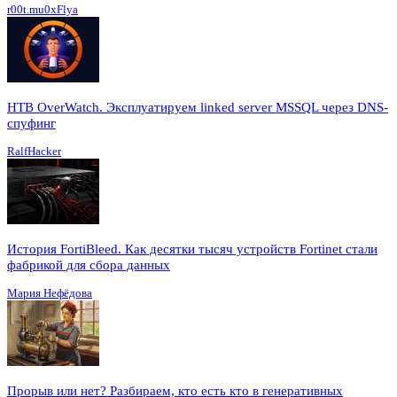
r00t.mu0xFlya
HTB OverWatch. Эксплуатируем linked server MSSQL через DNS-
спуфинг
RalfHacker
История FortiBleed. Как десятки тысяч устройств Fortinet стали
фабрикой для сбора данных
Мария Нефёдова
Прорыв или нет? Разбираем, кто есть кто в генеративных