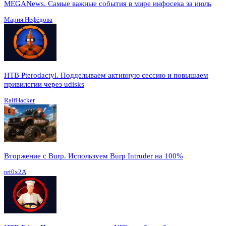
MEGANews. Cамые важные события в мире инфосека за июль
Мария Нефёдова
HTB Pterodactyl. Подделываем активную сессию и повышаем
привилегии через udisks
RalfHacker
Вторжение с Burp. Используем Burp Intruder на 100%
ret0x2A