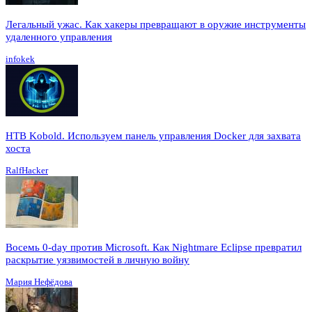
Легальный ужас. Как хакеры превращают в оружие инструменты
удаленного управления
infokek
HTB Kobold. Используем панель управления Docker для захвата
хоста
RalfHacker
Восемь 0-day против Microsoft. Как Nightmare Eclipse превратил
раскрытие уязвимостей в личную войну
Мария Нефёдова