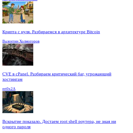
Крипта с нуля. Разбираемся в архитектуре Bitcoin
Валентин Холмогоров
CVE в cPanel. Разбираем критический баг, угрожающий
хостингам
ret0x2A
Вскрытие показало. Достаем root shell роутера, не зная ни
одного пароля