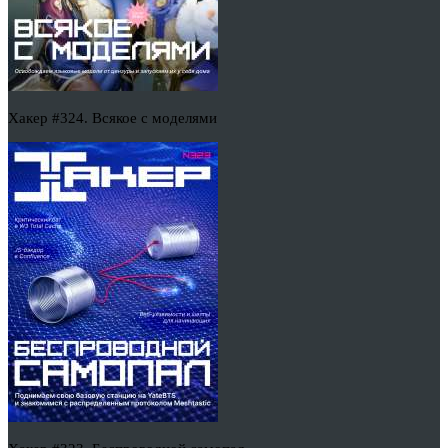
Хакер #324. Всякое с моделями