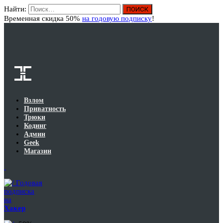
Найти:
Вход
Временная скидка 50%
на годовую подписку
!
Взлом
Приватность
Трюки
Кодинг
Админ
Geek
Магазин
Годовая
подписка
на
Хакер