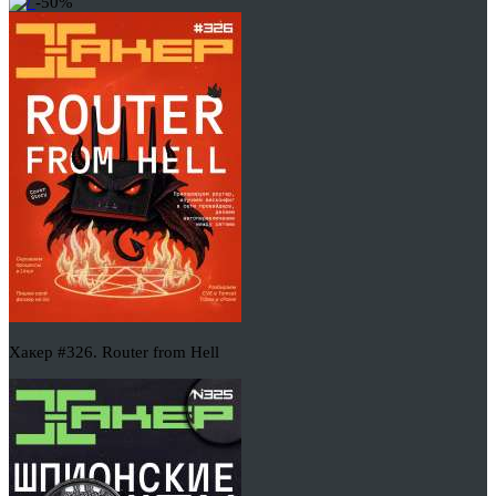
-50%
Хакер #326. Router from Hell