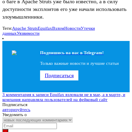
о баге в Apache Struts уже было известно, а в силу
доступности эксплоитов его уже начали использовать
злоумышленники.
Теги:
Apache Struts
Equifax
Взлом
Новости
Утечки
данных
Уязвимости
Подпишись на наc в Telegram!
Только важные новости и лучшие статьи
Подписаться
3 комментария
к записи Equifax взломали не в мае, а в марте, и
компания направляла пользователей на фейковый сайт
Подписаться
авторизуйтесь
Уведомить о