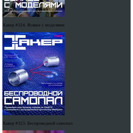
Хакер #324. Всякое с моделями
Хакер #323. Беспроводной самопал