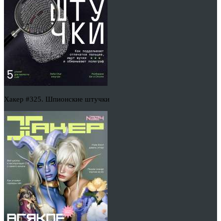
Хакер #325. Шпионские штучки