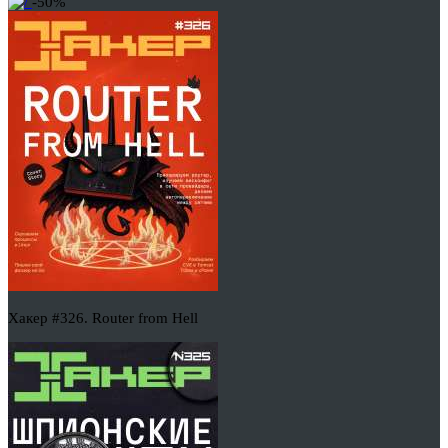
-50%
Хакер #326. Router from Hell