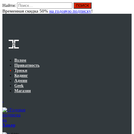
Найти:
Вход
Временная скидка 50%
на годовую подписку
!
Взлом
Приватность
Трюки
Кодинг
Админ
Geek
Магазин
Годовая
подписка
на
Хакер