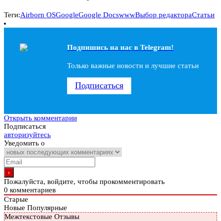
Теги:
Airborn OS
Google
Google Docs
www
Выбор редактора
Статьи
Подпишись на наc в Telegram!
Только важные новости и лучшие статьи
Подписаться
Открыть комментарии
Подписаться
авторизуйтесь
Уведомить о
Пожалуйста, войдите, чтобы прокомментировать
0
комментариев
Старые
Новые
Популярные
Межтекстовые Отзывы