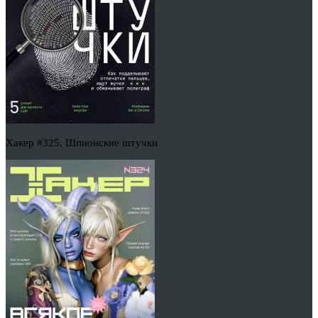
Хакер #325. Шпионские штучки