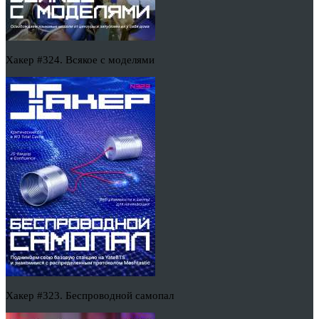
Хакер #324. Всякое с моделями
Хакер #323. Беспроводной самопал