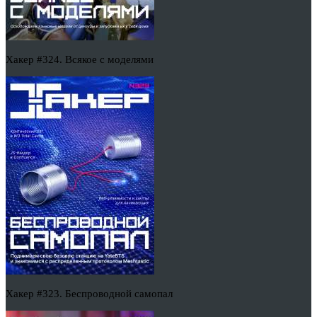
Хакер #324. Всякое с моделями
Хакер #323. Беспроводной самопал