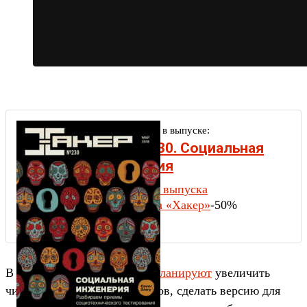
Другие статьи в выпуске:
Xakep #230. Социальная
инженерия
Содержание выпуска
Подписка на «Хакер»
-50%
В будущем авторы проекта
планируют
увеличить
число поддерживаемых языков, сделать версию для