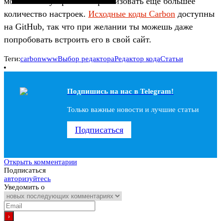
мобильных устройств и реализовать еще большее
количество настроек.
Исходные коды Carbon
доступны
на GitHub, так что при желании ты можешь даже
попробовать встроить его в свой сайт.
Теги:
carbon
www
Выбор редактора
Редактор кода
Статьи
Подпишись на наc в Telegram!
Только важные новости и лучшие статьи
Подписаться
Открыть комментарии
Подписаться
авторизуйтесь
Уведомить о