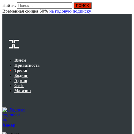
Найти:
Вход
Временная скидка 50%
на годовую подписку
!
Взлом
Приватность
Трюки
Кодинг
Админ
Geek
Магазин
Годовая
подписка
на
Хакер