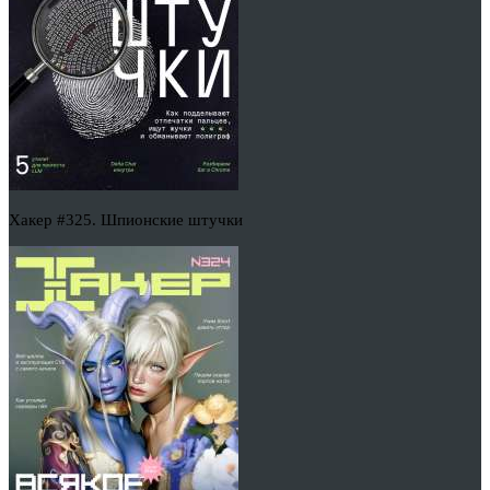
Хакер #325. Шпионские штучки