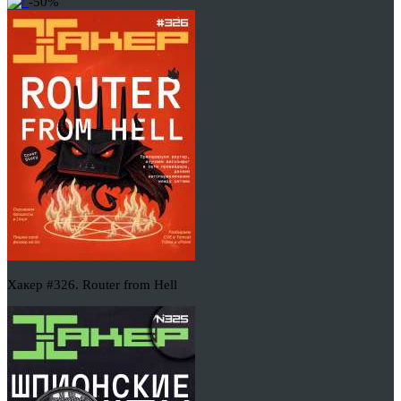
-50%
Хакер #326. Router from Hell