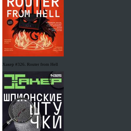
Хакер #326. Router from Hell