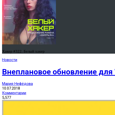
Хакер #322. Белый хакер
Новости
Внеплановое обновление для 
Мария Нефёдова
10.07.2018
Комментарии
5,577