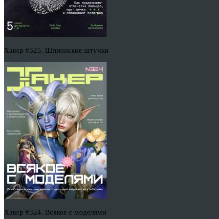
Хакер #325. Шпионские штучки
Хакер #324. Всякое с моделями