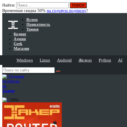
Найти:
Временная скидка 50%
на годовую подписку
!
Взлом
Приватность
Трюки
Кодинг
Админ
Geek
Магазин
Windows
Linux
Android
Железо
Python
AI
Годовая
подписка
на
Хакер
-50%