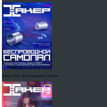
Хакер #323. Беспроводной самопал