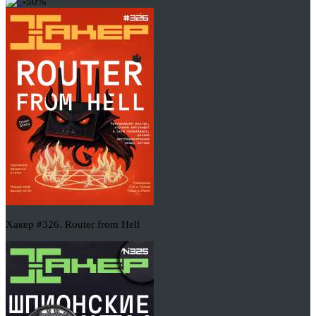
-50%
Хакер #326. Router from Hell