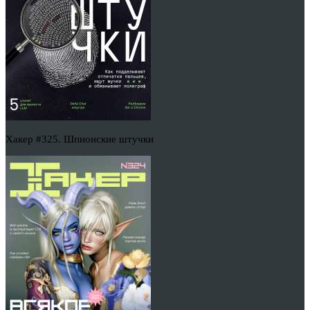
Хакер #325. Шпионские штучки