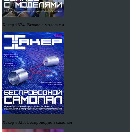
Хакер #324. Всякое с моделями
Хакер #323. Беспроводной самопал