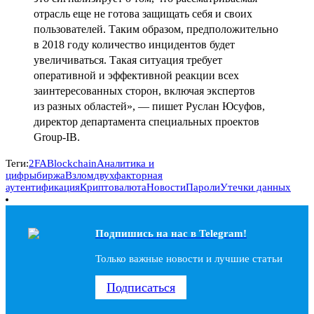
отрасль еще не готова защищать себя и своих
пользователей. Таким образом, предположительно
в 2018 году количество инцидентов будет
увеличиваться. Такая ситуация требует
оперативной и эффективной реакции всех
заинтересованных сторон, включая экспертов
из разных областей», — пишет Руслан Юсуфов,
директор департамента специальных проектов
Group-IB.
Теги:
2FA
Blockchain
Аналитика и
цифры
биржа
Взлом
двухфакторная
аутентификация
Криптовалюта
Новости
Пароли
Утечки данных
Подпишись на наc в Telegram!
Только важные новости и лучшие статьи
Подписаться