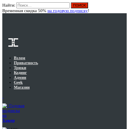
Найти:
Вход
Временная скидка 50%
на годовую подписку
!
Взлом
Приватность
Трюки
Кодинг
Админ
Geek
Магазин
Годовая
подписка
на
Хакер