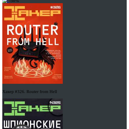
-50%
Хакер #326. Router from Hell