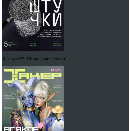
Хакер #325. Шпионские штучки