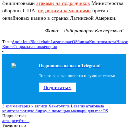
фишинговыми
атаками на подрядчиков
Министерства
обороны США,
недавними кампаниями
против
онлайновых казино в странах Латинской Америки.
Фото: "Лаборатория Касперского"
Теги:
AppleJeus
Blockchain
Lazarus
macOS
биржа
Криптовалюта
Новос
Корея
Социальная инженерия
Подпишись на наc в Telegram!
Только важные новости и лучшие статьи
Подписаться
3 комментария
к записи Хак-группа Lazarus атаковала
криптовалютную биржу с помощью малвари для macOS
Подписаться
авторизуйтесь
Уведомить о