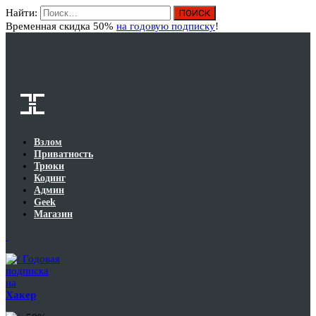
Найти:
Вход
Временная скидка 50%
на годовую подписку
!
Взлом
Приватность
Трюки
Кодинг
Админ
Geek
Магазин
Годовая
подписка
на
Хакер