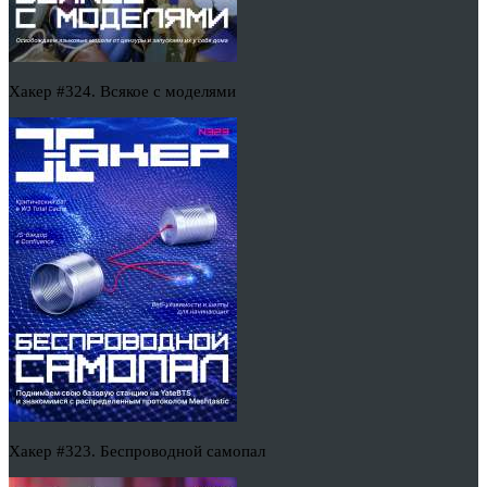
Хакер #324. Всякое с моделями
Хакер #323. Беспроводной самопал