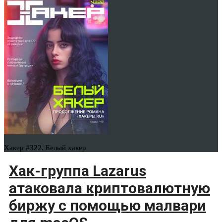
Хакер #322. Белый хакер
Хак-группа Lazarus
атаковала криптовалютную
биржу с помощью малвари