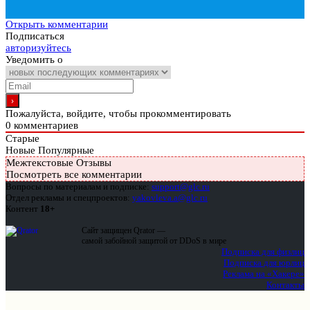
Открыть комментарии
Подписаться
авторизуйтесь
Уведомить о
Пожалуйста, войдите, чтобы прокомментировать
0
комментариев
Старые
Новые
Популярные
Межтекстовые Отзывы
Посмотреть все комментарии
Вопросы по материалам и подписке:
support@glc.ru
Отдел рекламы и спецпроектов:
yakovleva.a@glc.ru
Контент
18+
Сайт защищен Qrator —
самой забойной защитой от DDoS в мире
Подписка для физлиц
Подписка для юрлиц
Реклама на «Хакере»
Контакты