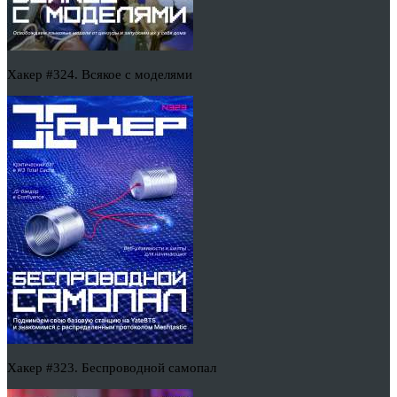
Хакер #324. Всякое с моделями
Хакер #323. Беспроводной самопал