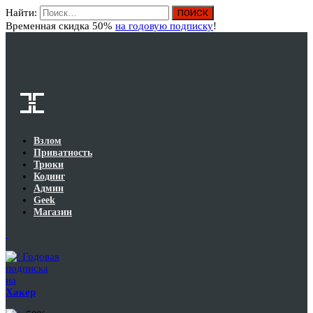
Найти:
Вход
Временная скидка 50%
на годовую подписку
!
Взлом
Приватность
Трюки
Кодинг
Админ
Geek
Магазин
Годовая
подписка
на
Хакер