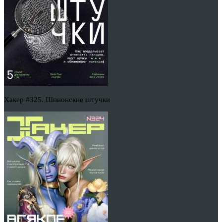
Хакер #325. Шпионские штучки