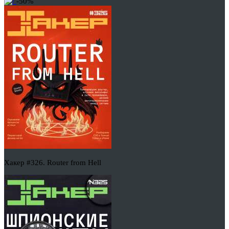
-50%
Хакер #326. Router from Hell