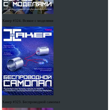
Хакер #324. Всякое с моделями
Хакер #323. Беспроводной самопал