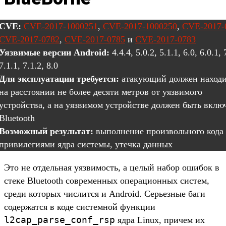
CVE:
CVE-2017-1000251
,
CVE-2017-1000250
,
CVE-2017-
CVE-2017-0782
,
CVE-2017-0785
и
CVE-2017-0783
Уязвимые версии Android:
4.4.4, 5.0.2, 5.1.1, 6.0, 6.0.1, 
7.1.1, 7.1.2, 8.0
Для эксплуатации требуется:
атакующий должен находи
на расстоянии не более десяти метров от уязвимого
устройства, а на уязвимом устройстве должен быть вклю
Bluetooth
Возможный результат:
выполнение произвольного кода 
привилегиями ядра системы, утечка данных
Это не отдельная уязвимость, а целый набор ошибок в
стеке Bluetooth современных операционных систем,
среди которых числится и Android. Серьезные баги
содержатся в коде системной функции
l2cap_parse_conf_rsp
ядра Linux, причем их