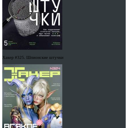
Хакер #325. Шпионские штучки