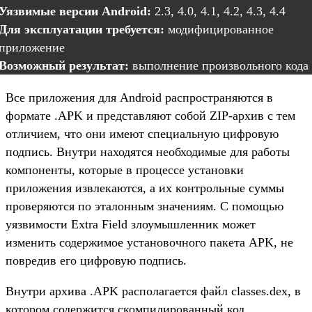
Уязвимые версии Android:
2.3, 4.0, 4.1, 4.2, 4.3, 4.4
Для эксплуатации требуется:
модифицированное
приложение
Возможный результат:
выполнение произвольного кода
Все приложения для Android распространяются в
формате .APK и представляют собой ZIP-архив с тем
отличием, что они имеют специальную цифровую
подпись. Внутри находятся необходимые для работы
компоненты, которые в процессе установки
приложения извлекаются, а их контрольные суммы
проверяются по эталонным значениям. С помощью
уязвимости Extra Field злоумышленник может
изменить содержимое установочного пакета APK, не
повредив его цифровую подпись.
Внутри архива .APK располагается файл classes.dex, в
котором содержится скомпилированный код