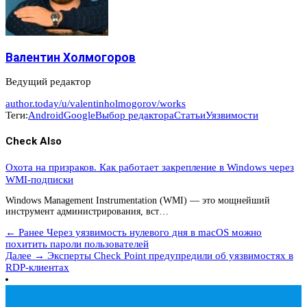
Валентин Холмогоров
Ведущий редактор
author.today/u/valentinholmogorov/works
Теги:
Android
Google
Выбор редактора
Статьи
Уязвимости
Check Also
Охота на призраков. Как работает закрепление в Windows через
WMI-подписки
Windows Management Instrumentation (WMI) — это мощнейший
инструмент администрирования, вст…
← Ранее
Через уязвимость нулевого дня в macOS можно
похитить пароли пользователей
Далее →
Эксперты Check Point предупредили об уязвимостях в
RDP-клиентах