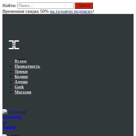
Найти:
Вход
Временная скидка 50%
на годовую подписку
!
Взлом
Приватность
Трюки
Кодинг
Админ
Geek
Магазин
Годовая
подписка
на
Хакер