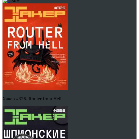
-50%
Хакер #326. Router from Hell