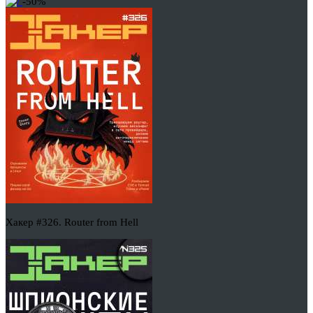
-50%
Хакер #326. Router from Hell