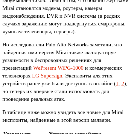
злоумышленников. Дело в том, что обычно жертвами
Mirai становятся модемы, роутеры, камеры
видеонаблюдения, DVR и NVR системы (в редких
случаях заражению могут подвергнуться смартфоны,
«умные» телевизоры, серверы).
Но исследователи Palo Alto Networks заметили, что
найденная ими версия Mirai также эксплуатирует
уязвимости в беспроводных решениях для
презентаций
WePresent WiPG-1000
и коммерческих
телевизорах
LG Supersign
. Эксплоиты для этих
устройств ранее уже были доступны в онлайне (
1
,
2
),
но теперь их впервые стали использовать для
проведения реальных атак.
В таблице ниже можно увидеть все новые для Mirai
эксплоиты, найденные в этой версии малвари.
Уязвимость
Уязвимые устройства