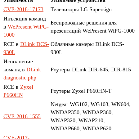
CVE-2018-17173
Телевизоры LG Supersign
Инъекция команд
Беспроводные решения для
в
WePresent WiPG-
презентаций WePresent WiPG-1000
1000
RCE в
DLink DCS-
Облачные камеры DLink DCS-
930L
930L
Исполнение
команд в
DLink
Роутеры DLink DIR-645, DIR-815
diagnostic.php
RCE в
Zyxel
Роутеры Zyxel P660HN-T
P660HN
Netgear WG102, WG103, WN604,
WNDAP350, WNDAP360,
CVE-2016-1555
WNAP320, WNAP210,
WNDAP660, WNDAP620
CVE-2017-