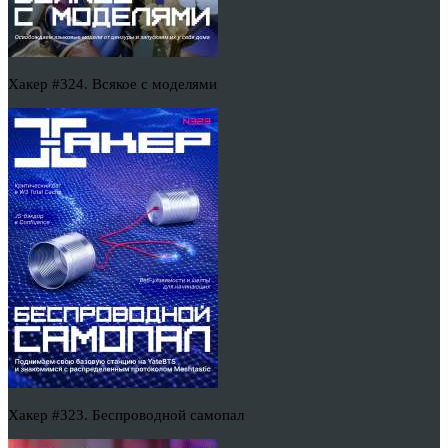
Хакер #324. Всякое с моделями
Хакер #323. Беспроводной самопал