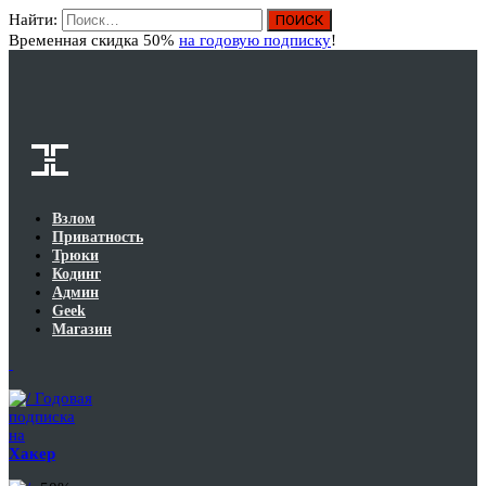
Найти:
Вход
Временная скидка 50%
на годовую подписку
!
Взлом
Приватность
Трюки
Кодинг
Админ
Geek
Магазин
Годовая
подписка
на
Хакер