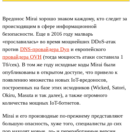
Вредонос Mirai хорошо знаком каждому, кто следит за
происходящим в сфере информационной
безопасности. Еще в 2016 году малварь
«прославилась» во время мощнейших DDoS-атак
против
DNS-провайдера Dyn
и европейского
провайдера OVH
(тогда мощность атаки составила 1
Тб/сек). В том же году исходные коды Mirai были
опубликованы в открытом доступе, что привело к
появлению множества новых IoT-вредоносов,
построенных на базе этих исходников (Wicked, Satori,
Okiru, Masuta и так далее), а также огромного
количества мощных IoT-ботнетов.
Mirai и его производные по-прежнему представляют
большую опасность, хуже того, специалисты до сих
пор находят новые, до- и переработанные версии