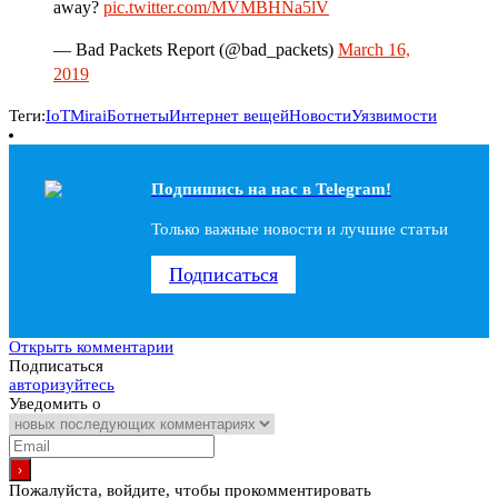
away?
pic.twitter.com/MVMBHNa5lV
— Bad Packets Report (@bad_packets)
March 16,
2019
Теги:
IoT
Mirai
Ботнеты
Интернет вещей
Новости
Уязвимости
Подпишись на наc в Telegram!
Только важные новости и лучшие статьи
Подписаться
Открыть комментарии
Подписаться
авторизуйтесь
Уведомить о
Пожалуйста, войдите, чтобы прокомментировать