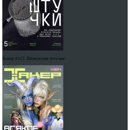
Хакер #325. Шпионские штучки