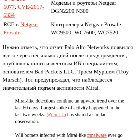
Модемы и роутеры Netgear
6077
,
CVE-2017-
DGN2200 N300
6334
RCE в
Netgear
Контроллеры Netgear Prosafe
Prosafe
WC9500, WC7600, WC7520
Нужно отметь, что отчет Palo Alto Networks появился
всего через несколько дней после предупреждения,
опубликованного известным ИБ-специалистом,
основателем Bad Packets LLC, Троем Муршем (Troy
Mursch). Тот предупреждал, что наблюдается
значительный подъем активности Mirai.
Mirai-like detections continue an upward trend over the
last 60 days. Largest spike of activity happened in the
last two weeks.
@circl_lu
has shared a similar
observation.
Will botnets infected with Mirai-like
#malware
ever go