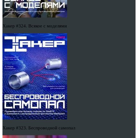
Хакер #324. Всякое с моделями
Хакер #323. Беспроводной самопал