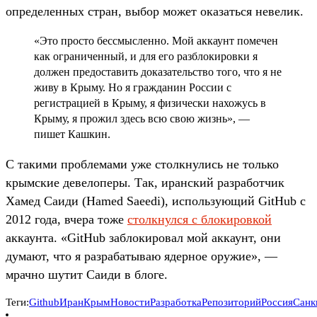
определенных стран, выбор может оказаться невелик.
«Это просто бессмысленно. Мой аккаунт помечен
как ограниченный, и для его разблокировки я
должен предоставить доказательство того, что я не
живу в Крыму. Но я гражданин России с
регистрацией в Крыму, я физически нахожусь в
Крыму, я прожил здесь всю свою жизнь», —
пишет Кашкин.
С такими проблемами уже столкнулись не только
крымские девелоперы. Так, иранский разработчик
Хамед Саиди (Hamed Saeedi), использующий GitHub с
2012 года, вчера тоже
столкнулся с блокировкой
аккаунта. «GitHub заблокировал мой аккаунт, они
думают, что я разрабатываю ядерное оружие», —
мрачно шутит Саиди в блоге.
Теги:
Github
Иран
Крым
Новости
Разработка
Репозиторий
Россия
Санк