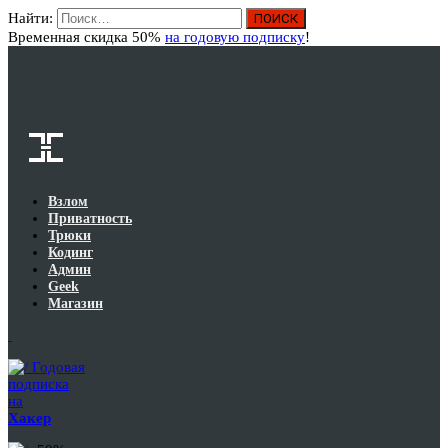
Найти:
Вход
Временная скидка 50%
на годовую подписку
!
Взлом
Приватность
Трюки
Кодинг
Админ
Geek
Магазин
Годовая
подписка
на
Хакер