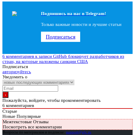
Подпишись на наc в Telegram!
Только важные новости и лучшие статьи
Подписаться
6 комментариев
к записи GitHub блокирует разработчиков из
стран, на которые наложены санкции США
Подписаться
авторизуйтесь
Уведомить о
Пожалуйста, войдите, чтобы прокомментировать
6
комментариев
Старые
Новые
Популярные
Межтекстовые Отзывы
Посмотреть все комментарии
Вопросы по материалам и подписке:
support@glc.ru