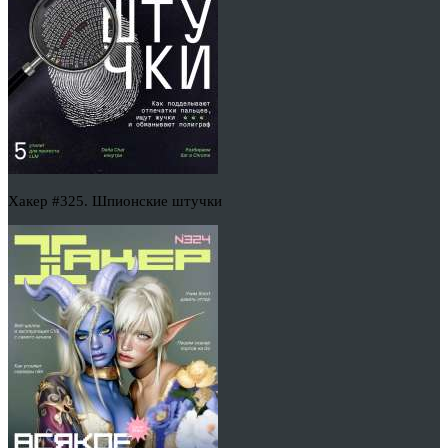
Хакер #325. Шпионские штучки