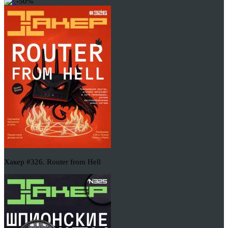
-50%
Хакер #326. Router from Hell