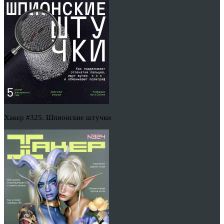
Хакер #325. Шпионские штучки