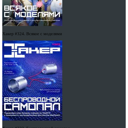
Хакер #324. Всякое с моделями