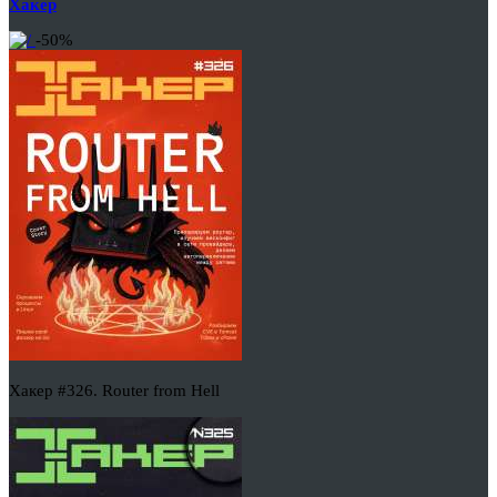
Хакер
-50%
Хакер #326. Router from Hell