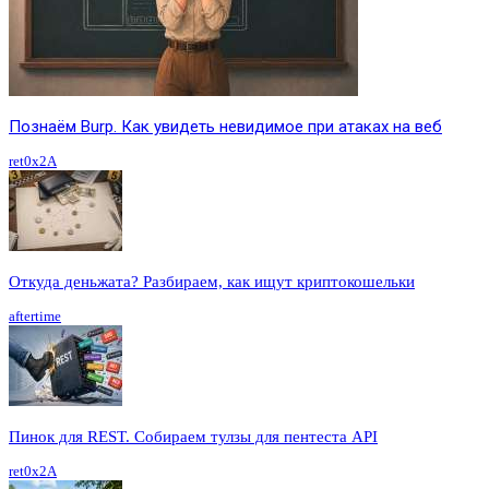
Познаём Burp. Как увидеть невидимое при атаках на веб
ret0x2A
Откуда деньжата? Разбираем, как ищут криптокошельки
aftertime
Пинок для REST. Собираем тулзы для пентеста API
ret0x2A