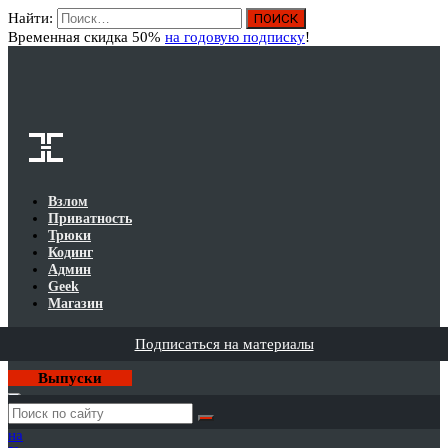
Найти:
Вход
Временная скидка 50%
на годовую подписку
!
Взлом
Приватность
Трюки
Кодинг
Админ
Geek
Магазин
Подписаться на материалы
Выпуски
Годовая
подписка
на