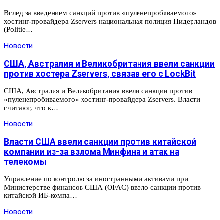
Вслед за введением санкций против «пуленепробиваемого»
хостинг-провайдера Zservers национальная полиция Нидерландов
(Politie…
Новости
США, Австралия и Великобритания ввели санкции
против хостера Zservers, связав его с LockBit
США, Австралия и Великобритания ввели санкции против
«пуленепробиваемого» хостинг-провайдера Zservers. Власти
считают, что к…
Новости
Власти США ввели санкции против китайской
компании из-за взлома Минфина и атак на
телекомы
Управление по контролю за иностранными активами при
Министерстве финансов США (OFAC) ввело санкции против
китайской ИБ-компа…
Новости