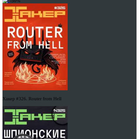
-50%
Хакер #326. Router from Hell