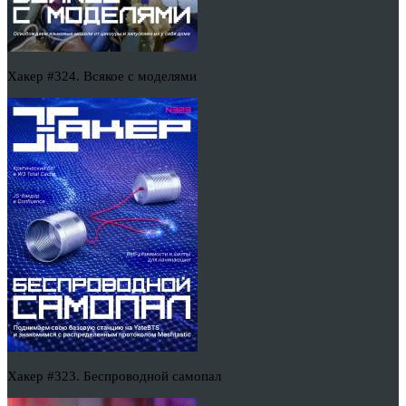
Хакер #324. Всякое с моделями
Хакер #323. Беспроводной самопал