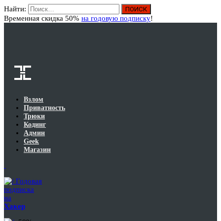
Найти:
Вход
Временная скидка 50%
на годовую подписку
!
Взлом
Приватность
Трюки
Кодинг
Админ
Geek
Магазин
Годовая
подписка
на
Хакер