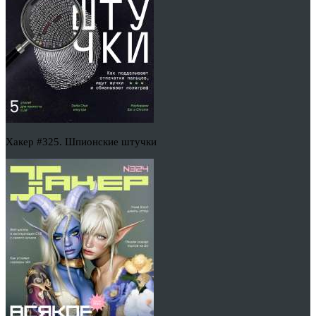
Хакер #325. Шпионские штучки