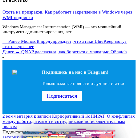
Check Also
Охота на призраков. Как работает закрепление в Windows через
WMI-подписки
Windows Management Instrumentation (WMI) — это мощнейший
инструмент администрирования, вст…
← Ранее
Microsoft предупреждает, что атаки BlueKeep могут
стать серьезнее
Далее →
QNAP рассказала, как бороться с малварью QSnatch
Подпишись на наc в Telegram!
Только важные новости и лучшие статьи
Подписаться
2 комментария
к записи Корпоративный КоПИРАТ. О конфликтах
между работодателями и сотрудниками по исключительным
правам
Подписаться
авторизуйтесь