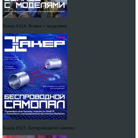
Хакер #324. Всякое с моделями
Хакер #323. Беспроводной самопал