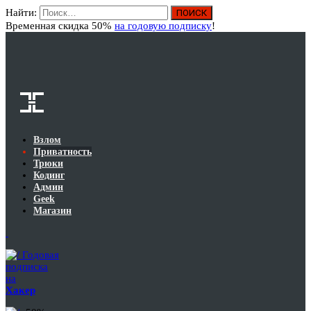
Найти:
Вход
Временная скидка 50%
на годовую подписку
!
Взлом
Приватность
Трюки
Кодинг
Админ
Geek
Магазин
Годовая
подписка
на
Хакер