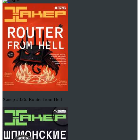
-50%
Хакер #326. Router from Hell