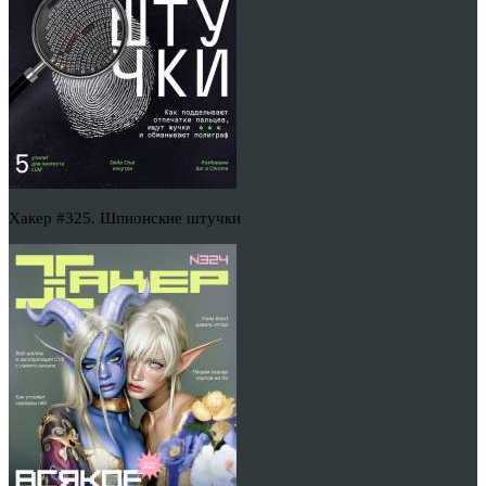
Хакер #325. Шпионские штучки