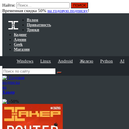
Найти:
Временная скидка 50%
на годовую подписку
!
Взлом
Приватность
Трюки
Кодинг
Админ
Geek
Магазин
Windows
Linux
Android
Железо
Python
AI
Годовая
подписка
на
Хакер
-50%