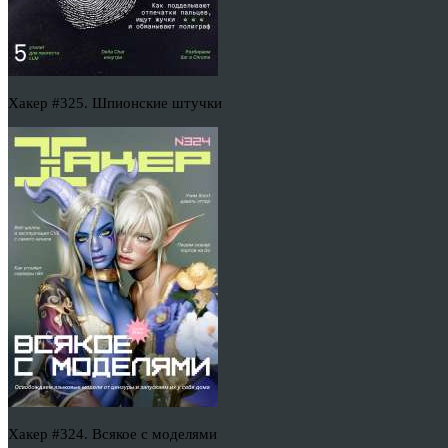
Хакер #325. Шпионские штучки
Хакер #324. Всякое с моделями