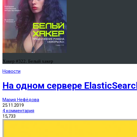
Хакер #322. Белый хакер
Новости
На одном сервере ElasticSea
Мария Нефёдова
25.11.2019
4 комментария
15,733