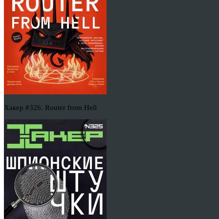
Хакер #326. Router from Hell