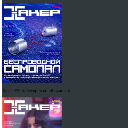
Хакер #323. Беспроводной самопал