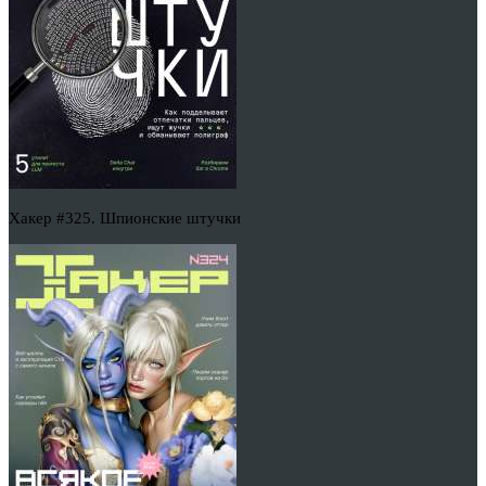
Хакер #325. Шпионские штучки