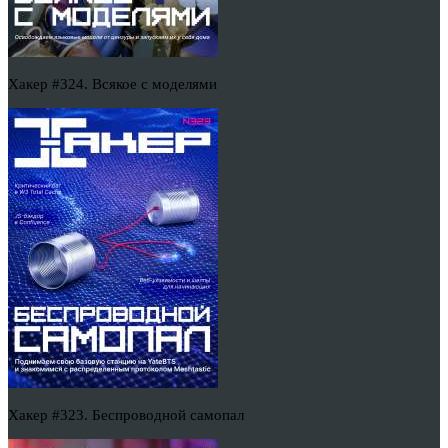
Хакер #324. Всякое с моделями
Хакер #323. Беспроводной самопал