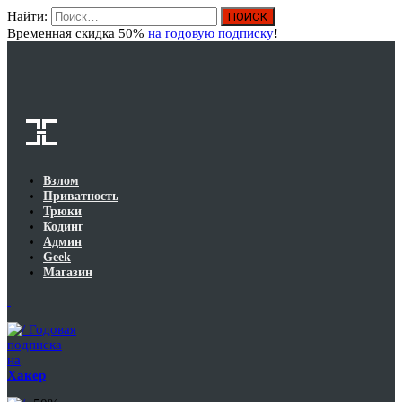
Найти:
Вход
Временная скидка 50%
на годовую подписку
!
Взлом
Приватность
Трюки
Кодинг
Админ
Geek
Магазин
Годовая
подписка
на
Хакер