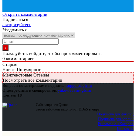
Открыть комментарии
Подписаться
авторизуйтесь
Уведомить о
Пожалуйста, войдите, чтобы прокомментировать
0
комментариев
Старые
Новые
Популярные
Межтекстовые Отзывы
Посмотреть все комментарии
Вопросы по материалам и подписке:
support@glc.ru
Отдел рекламы и спецпроектов:
yakovleva.a@glc.ru
Контент
18+
Сайт защищен Qrator —
самой забойной защитой от DDoS в мире
Подписка для физлиц
Подписка для юрлиц
Реклама на «Хакере»
Контакты