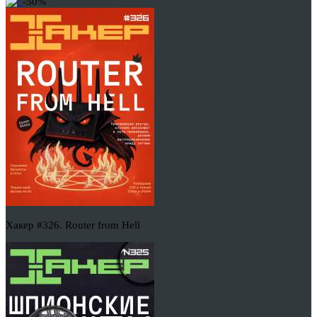
-50%
Хакер #326. Router from Hell