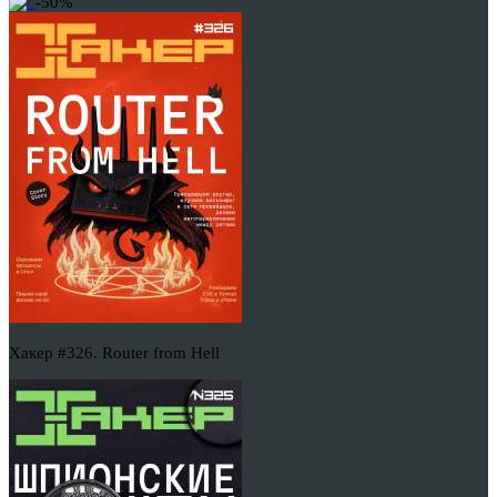
-50%
Хакер #326. Router from Hell