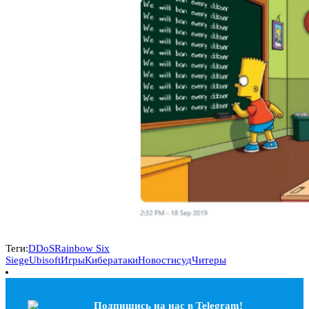
Теги:
DDoS
Rainbow Six
Siege
Ubisoft
Игры
Кибератаки
Новости
суд
Читеры
Подпишись на наc в Telegram!