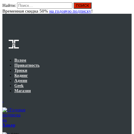
Найти:
Вход
Временная скидка 50%
на годовую подписку
!
Взлом
Приватность
Трюки
Кодинг
Админ
Geek
Магазин
Годовая
подписка
на
Хакер