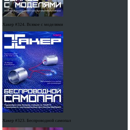
Хакер #324. Всякое с моделями
Хакер #323. Беспроводной самопал