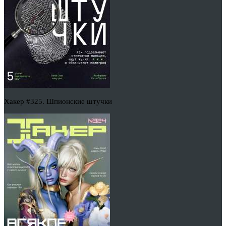
Хакер #325. Шпионские штучки