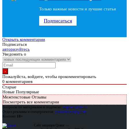
Только важные новости и лучшие статьи
Подписаться
Открыть комментарии
Подписаться
авторизуйтесь
Уведомить о
Пожалуйста, войдите, чтобы прокомментировать
0
комментариев
Старые
Новые
Популярные
Межтекстовые Отзывы
Посмотреть все комментарии
Вопросы по материалам и подписке:
support@glc.ru
Отдел рекламы и спецпроектов:
yakovleva.a@glc.ru
Контент
18+
Сайт защищен Qrator —