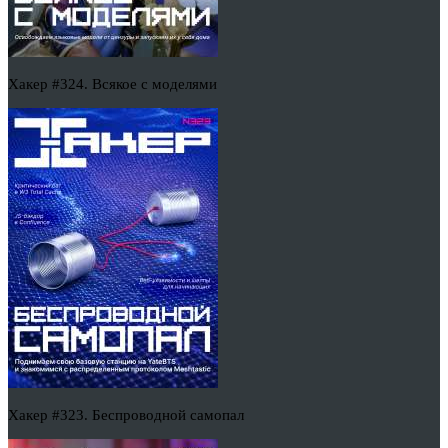
Хакер #324. Всякое с моделями
Хакер #323. Беспроводной самопал