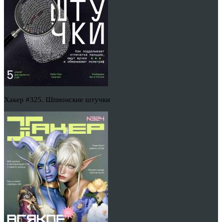
Хакер #325. Шпионские штучки