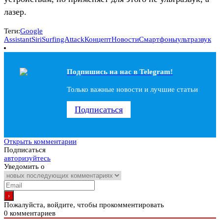
лазер.
Теги:
Google
Assistant
Siri
SurfingAttack
Концепт
Новости
Смартфоны
ультразвук
Подпишись на наc в Telegram!
Только важные новости и лучшие статьи
Подписаться
Открыть комментарии
Подписаться
авторизуйтесь
Уведомить о
Пожалуйста, войдите, чтобы прокомментировать
0
комментариев