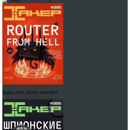
-50%
Хакер #326. Router from Hell