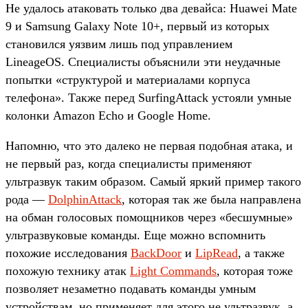
Не удалось атаковать только два девайса: Huawei Mate
9 и Samsung Galaxy Note 10+, первый из которых
становился уязвим лишь под управлением
LineageOS. Специалисты объяснили эти неудачные
попытки «структурой и материалами корпуса
телефона». Также перед SurfingAttack устояли умные
колонки Amazon Echo и Google Home.
Напомню, что это далеко не первая подобная атака, и
не первый раз, когда специалисты применяют
ультразвук таким образом. Самый яркий пример такого
рода —
DolphinAttack
, которая так же была направлена
на обман голосовых помощников через «бесшумные»
ультразвуковые команды. Еще можно вспомнить
похожие исследования
BackDoor
и
LipRead
, а также
похожую технику атак
Light Commands
, которая тоже
позволяет незаметно подавать команды умным
устройствам, но применяет для этого не ультразвук, а