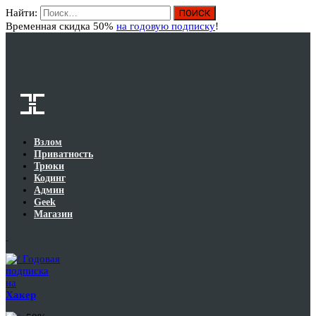
Найти:
Вход
Временная скидка 50%
на годовую подписку
!
Взлом
Приватность
Трюки
Кодинг
Админ
Geek
Магазин
Годовая
подписка
на
Хакер