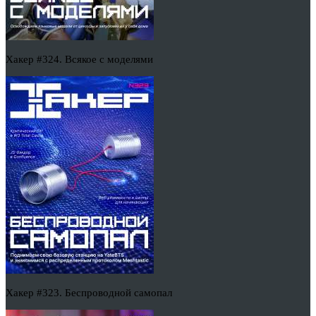
Хакер #324. Всякое с моделями
Хакер #323. Беспроводной самопал