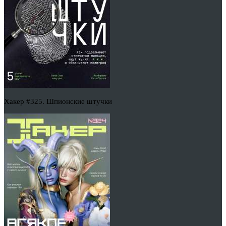
Хакер #325. Шпионские штучки