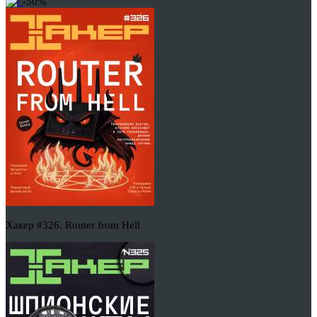
-50%
Хакер #326. Router from Hell