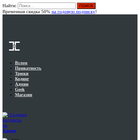
Найти:
Вход
Временная скидка 50%
на годовую подписку
!
Взлом
Приватность
Трюки
Кодинг
Админ
Geek
Магазин
Годовая
подписка
на
Хакер