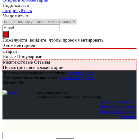
Открыть комментарии
Подписаться
авторизуйтесь
Уведомить о
Пожалуйста, войдите, чтобы прокомментировать
0
комментариев
Старые
Новые
Популярные
Межтекстовые Отзывы
Посмотреть все комментарии
Вопросы по материалам и подписке:
support@glc.ru
Отдел рекламы и спецпроектов:
yakovleva.a@glc.ru
Контент
18+
Сайт защищен Qrator —
самой забойной защитой от DDoS в мире
Подписка для физлиц
Подписка для юрлиц
Реклама на «Хакере»
Контакты