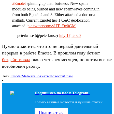
#Emotet
spinning up their buisness. New spam
modules being pushed and new spamwaves coming in
from both Epoch 2 and 3. Either attached a doc or a
mallink. Current Emotet tier-1 C&C geolocation
attached.
pic.twitter.com/vUTuf9v0GM
— peterkruse (@peterkruse)
July 17, 2020
Нужно отметить, что это не первый длительный
перерыв в работе Emotet. В прошлом году ботнет
бездействовал
около четырех месяцев, но потом все же
возобновил работу.
Теги:
Emotet
Malware
Ботнеты
Новости
Спам
Подпишись на наc в Telegram!
Только важные новости и лучшие статьи
Подписаться