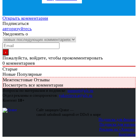
Открыть комментарии
Подписаться
авторизуйтесь
Уведомить о
Пожалуйста, войдите, чтобы прокомментировать
0
комментариев
Старые
Новые
Популярные
Межтекстовые Отзывы
Посмотреть все комментарии
Вопросы по материалам и подписке:
support@glc.ru
Отдел рекламы и спецпроектов:
yakovleva.a@glc.ru
Контент
18+
Сайт защищен Qrator —
самой забойной защитой от DDoS в мире
Подписка для физлиц
Подписка для юрлиц
Реклама на «Хакере»
Контакты