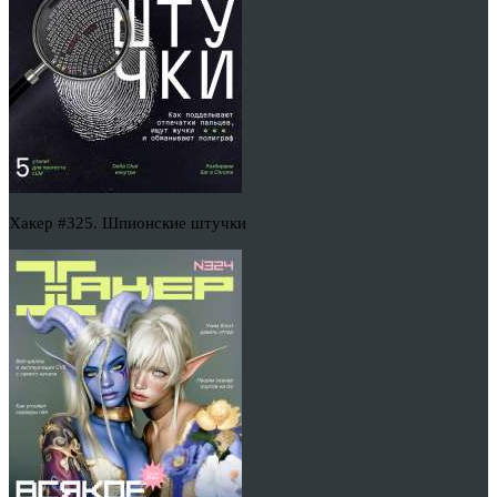
Хакер #325. Шпионские штучки