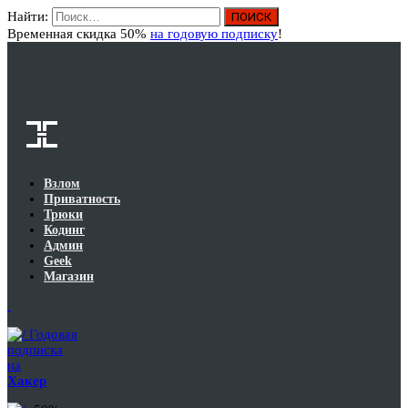
Найти:
Вход
Временная скидка 50%
на годовую подписку
!
Взлом
Приватность
Трюки
Кодинг
Админ
Geek
Магазин
Годовая
подписка
на
Хакер