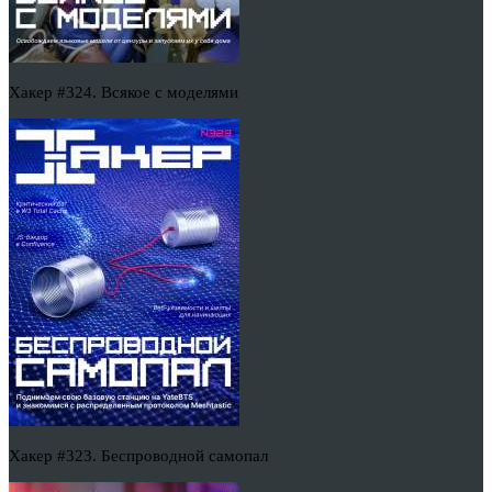
Хакер #324. Всякое с моделями
Хакер #323. Беспроводной самопал