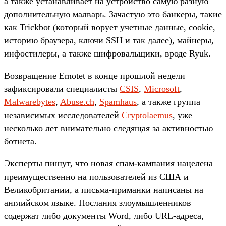
а также устанавливает на устройство самую разную
дополнительную малварь. Зачастую это банкеры, такие
как Trickbot (который ворует учетные данные, cookie,
историю браузера, ключи SSH и так далее), майнеры,
инфостилеры, а также шифровальщики, вроде Ryuk.
Возвращение Emotet в конце прошлой недели
зафиксировали специалисты
CSIS
,
Microsoft
,
Malwarebytes
,
Abuse.ch
,
Spamhaus
, а также группа
независимых исследователей
Cryptolaemus
, уже
несколько лет внимательно следящая за активностью
ботнета.
Эксперты пишут, что новая спам-кампания нацелена
преимущественно на пользователей из США и
Великобритании, а письма-приманки написаны на
английском языке. Послания злоумышленников
содержат либо документы Word, либо URL-адреса,