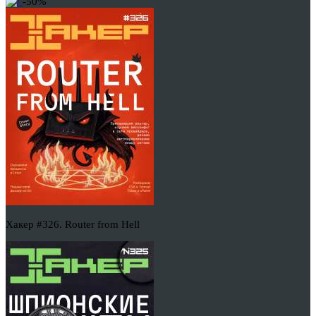
-50%
Хакер #326. Router from Hell