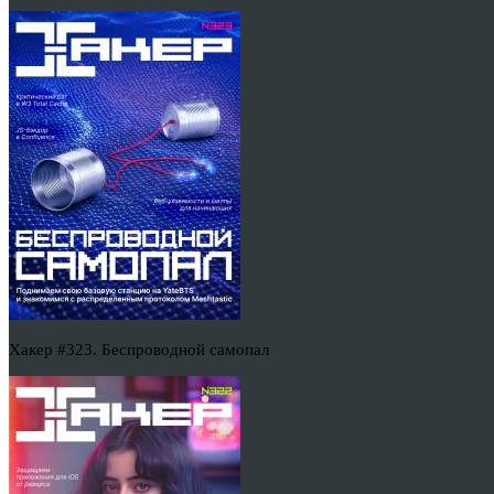
Хакер #323. Беспроводной самопал