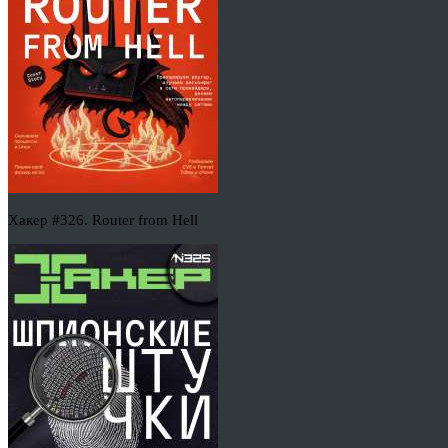
Хакер #326. Router from Hell