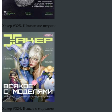
Хакер #325. Шпионские штучки
Хакер #324. Всякое с моделями