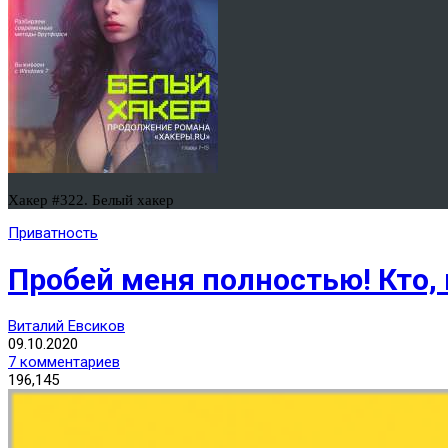
Хакер #322. Белый хакер
Приватность
Пробей меня полностью! Кто,
Виталий Евсиков
09.10.2020
7 комментариев
196,145