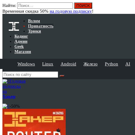
Найти:
Временная скидка 50%
на годовую подписку
!
Взлом
Приватность
Трюки
Кодинг
Админ
Geek
Магазин
Windows
Linux
Android
Железо
Python
AI
Годовая
подписка
на
Хакер
-50%