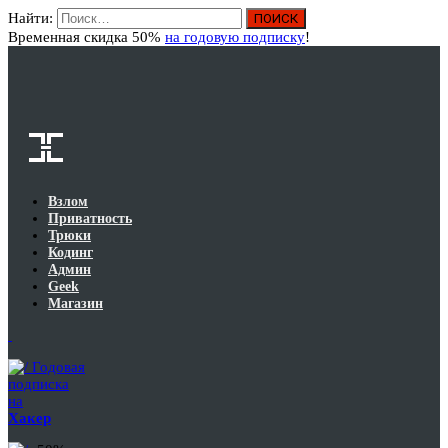
Найти:
Вход
Временная скидка 50%
на годовую подписку
!
Взлом
Приватность
Трюки
Кодинг
Админ
Geek
Магазин
Годовая
подписка
на
Хакер