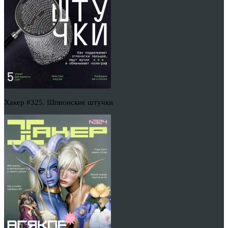
Хакер #325. Шпионские штучки