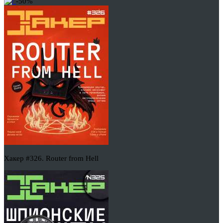
-50%
Хакер #326. Router from Hell