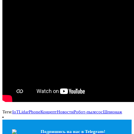
Теги:
IoT
LidarPhone
Концепт
Новости
Робот-пылесос
Шпионаж
Подпишись на наc в Telegram!