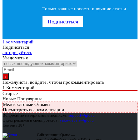
Только важные новости и лучшие статьи
Подписаться
1 комментарий
Подписаться
авторизуйтесь
Уведомить о
Пожалуйста, войдите, чтобы прокомментировать
1
Комментарий
Старые
Новые
Популярные
Межтекстовые Отзывы
Посмотреть все комментарии
Вопросы по материалам и подписке:
support@glc.ru
Отдел рекламы и спецпроектов:
yakovleva.a@glc.ru
Контент
18+
Сайт защищен Qrator —
самой забойной защитой от DDoS в мире