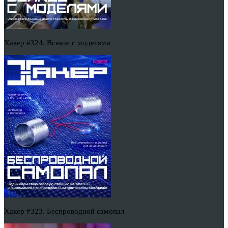
Хакер #324. Всякое с моделями
Хакер #323. Беспроводной самопал