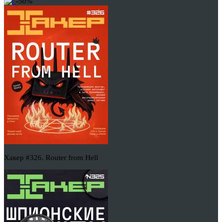
-50%
Хакер #326. Router from Hell