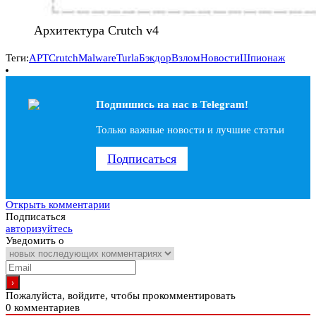
Архитектура Crutch v4
Теги:
APT
Crutch
Malware
Turla
Бэкдор
Взлом
Новости
Шпионаж
Подпишись на наc в Telegram!
Только важные новости и лучшие статьи
Подписаться
Открыть комментарии
Подписаться
авторизуйтесь
Уведомить о
Пожалуйста, войдите, чтобы прокомментировать
0
комментариев