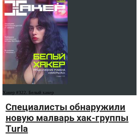
Хакер #322. Белый хакер
Специалисты обнаружили
новую малварь хак-группы
Turla