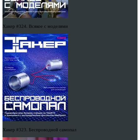
Хакер #324. Всякое с моделями
Хакер #323. Беспроводной самопал