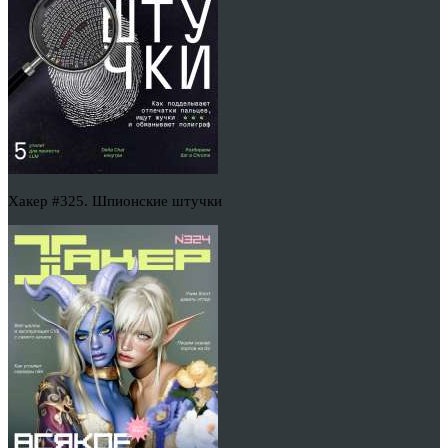
Хакер #325. Шпионские штучки