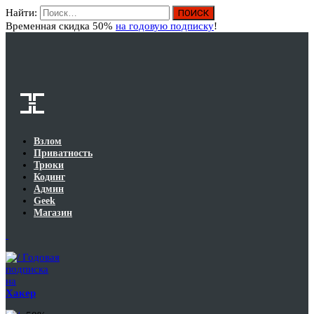
Найти:
Вход
Временная скидка 50%
на годовую подписку
!
Взлом
Приватность
Трюки
Кодинг
Админ
Geek
Магазин
Годовая
подписка
на
Хакер