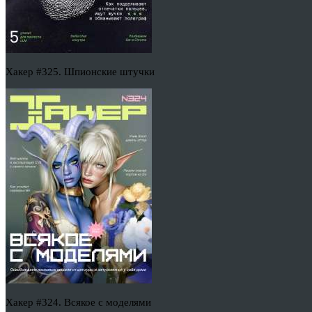
Хакер #325. Шпионские штучки
Хакер #324. Всякое с моделями