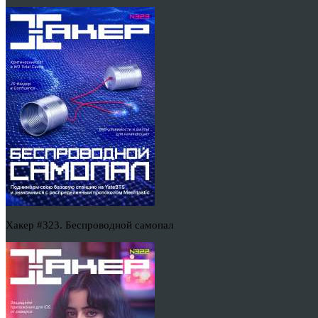
Хакер #323. Беспроводной самопал