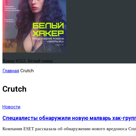
Хакер #322. Белый хакер
Главная
Crutch
Crutch
Новости
Специалисты обнаружили новую малварь хак-групп
Компания ESET рассказала об обнаружении нового вредоноса Crut