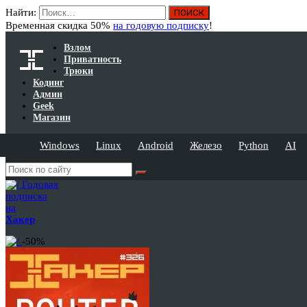
Найти:
Временная скидка 50%
на годовую подписку
!
Взлом
Приватность
Трюки
Кодинг
Админ
Geek
Магазин
Windows
Linux
Android
Железо
Python
AI
Годовая
подписка
на
Хакер
-50%