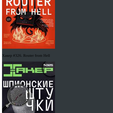
Хакер #326. Router from Hell