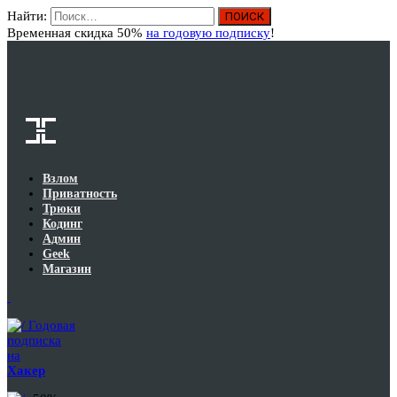
Найти:
Вход
Временная скидка 50%
на годовую подписку
!
Взлом
Приватность
Трюки
Кодинг
Админ
Geek
Магазин
Годовая
подписка
на
Хакер