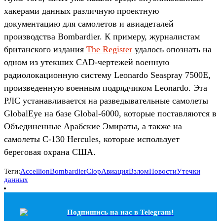
хакерами данных различную проектную
документацию для самолетов и авиадеталей
производства Bombardier. К примеру, журналистам
британского издания
The Register
удалось опознать на
одном из утекших CAD-чертежей военную
радиолокационную систему Leonardo Seaspray 7500E,
произведенную военным подрядчиком Leonardo. Эта
РЛС устанавливается на разведывательные самолеты
GlobalEye на базе Global-6000, которые поставляются в
Объединенные Арабские Эмираты, а также на
самолеты C-130 Hercules, которые использует
береговая охрана США.
Теги:
Accellion
Bombardier
Clop
Авиация
Взлом
Новости
Утечки
данных
Подпишись на наc в Telegram!