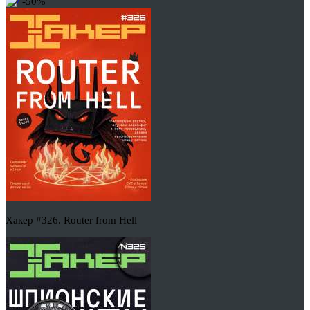
-50%
Хакер #326. Router from Hell