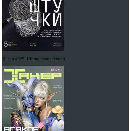
Хакер #325. Шпионские штучки