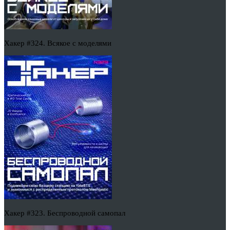
Хакер #324. Всякое с моделями
Хакер #323. Беспроводной самопал