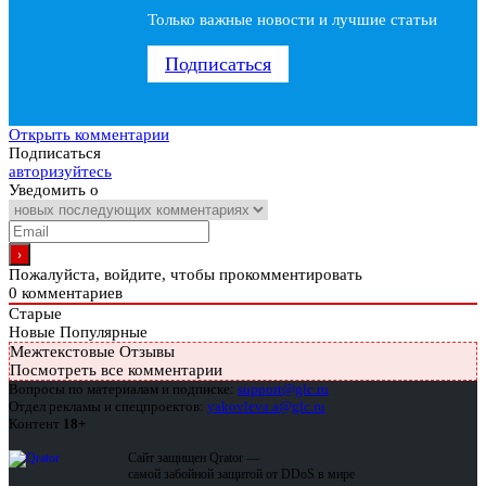
Только важные новости и лучшие статьи
Подписаться
Открыть комментарии
Подписаться
авторизуйтесь
Уведомить о
Пожалуйста, войдите, чтобы прокомментировать
0
комментариев
Старые
Новые
Популярные
Межтекстовые Отзывы
Посмотреть все комментарии
Вопросы по материалам и подписке:
support@glc.ru
Отдел рекламы и спецпроектов:
yakovleva.a@glc.ru
Контент
18+
Сайт защищен Qrator —
самой забойной защитой от DDoS в мире