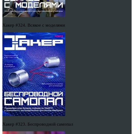
Хакер #324. Всякое с моделями
Хакер #323. Беспроводной самопал