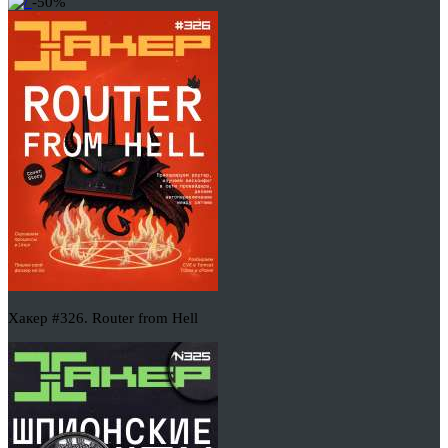
-50%
Хакер #326. Router from Hell