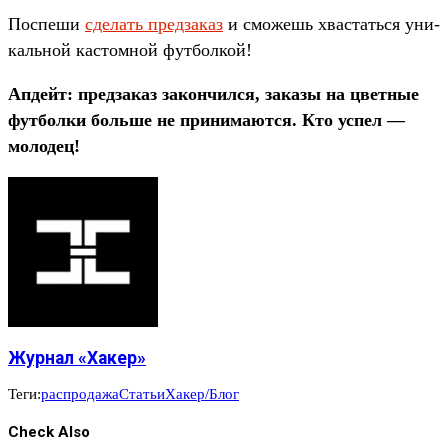
Пос­пеши
сде­лать пред­заказ
и смо­жешь хвас­тать­ся уни­
каль­ной кас­томной фут­болкой!
Ап­дейт: пред­заказ закон­чился, заказы на цвет­ные
фут­болки боль­ше не при­нима­ются. Кто успел —
молодец!
Журнал «Хакер»
Теги:
распродажа
Статьи
Хакер/Блог
Check Also