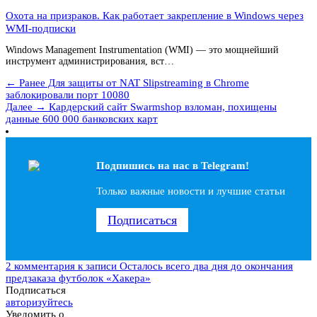
Охота на призраков. Как работает закрепление в Windows через
WMI-подписки
Windows Management Instrumentation (WMI) — это мощнейший
инструмент администрирования, вст…
← Ранее
Для защиты от NAT Slipstreaming в Chrome
заблокировали порт 10080
Далее →
Кардерский сайт Swarmshop взломан, похищены
данные 600 000 банковских карт
Подпишись на наc в Telegram!
Только важные новости и лучшие статьи
Подписаться
2 комментария
к записи Осталось всего два дня до окончания
предзаказа футболок «Хакера»
Подписаться
авторизуйтесь
Уведомить о