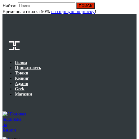
Найти:
Вход
Временная скидка 50%
на годовую подписку
!
Взлом
Приватность
Трюки
Кодинг
Админ
Geek
Магазин
Годовая
подписка
на
Хакер