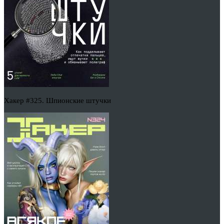
Хакер #325. Шпионские штучки