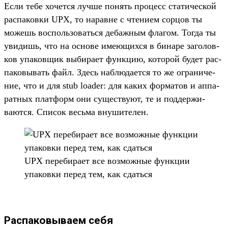
Ес­ли тебе хочет­ся луч­ше понять про­цесс ста­тичес­кой
рас­паков­ки UPX, то нарав­не с чте­нием сор­цов ты
можешь вос­поль­зовать­ся дебаж­ным фла­гом. Тог­да ты
уви­дишь, что на осно­ве име­ющих­ся в бинаре заголов­
ков упа­ков­щик выбира­ет фун­кцию, которой будет рас­
паковы­вать файл. Здесь наб­люда­ется то же огра­ниче­
ние, что и для stub loader: для каких фор­матов и аппа­
рат­ных плат­форм они сущес­тву­ют, те и под­держи­
вают­ся. Спи­сок весь­ма вну­шите­лен.
UPX переби­рает все воз­можные фун­кции
упа­ков­ки перед тем, как сдать­ся
Распаковываем себя