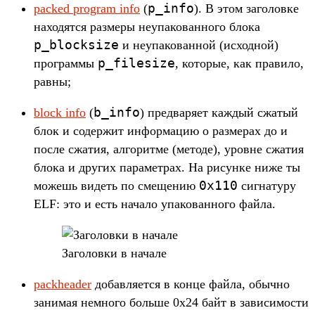
p_info
packed program info
(
). В этом заголов­ке
находят­ся раз­меры неупа­кован­ного бло­ка
p_blocksize
и неупа­кован­ной (исходной)
p_filesize
прог­раммы
, которые, как пра­вило,
рав­ны;
b_info
block info
(
) пред­варя­ет каж­дый сжа­тый
блок и содер­жит информа­цию о раз­мерах до и
пос­ле сжа­тия, алго­рит­ме (методе), уров­не сжа­тия
бло­ка и дру­гих парамет­рах. На рисун­ке ниже ты
0x110
можешь видеть по сме­щению
сиг­натуру
ELF: это и есть начало упа­кован­ного фай­ла.
За­голов­ки в начале
packheader
добав­ляет­ся в кон­це фай­ла, обыч­но
занимая нем­ного боль­ше 0x24 байт в зависи­мос­ти