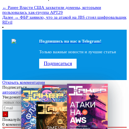
← Ранее
Власти США захватили домены, которыми
пользовалась хак-группа APT29
Далее →
ФБР заявило, что за атакой на JBS стоял шифровальщик
REvil
Подпишись на наc в Telegram!
Только важные новости и лучшие статьи
Подписаться
Открыть комментарии
Подписаться
авторизуйтесь
Уведомить о
Пожалуйста, войдите, чтобы прокомментировать
0
комментариев