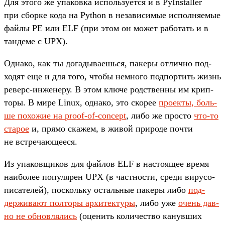
Для это­го же упа­ков­ка исполь­зует­ся и в PyInstaller
при сбор­ке кода на Python в незави­симые исполня­емые
фай­лы PE или ELF (при этом он может работать и в
тан­деме с UPX).
Од­нако, как ты догады­ваешь­ся, пакеры отлично под­
ходят еще и для того, что­бы нем­ного под­портить жизнь
реверс‑инже­неру. В этом клю­че родс­твен­ны им крип­
торы. В мире Linux, одна­ко, это ско­рее
про­екты, боль­
ше похожие на proof-of-concept
, либо же прос­то
что‑то
ста­рое
и, пря­мо ска­жем, в живой при­роде поч­ти
не встре­чающееся.
Из упа­ков­щиков для фай­лов ELF в нас­тоящее вре­мя
наибо­лее популя­рен UPX (в час­тнос­ти, сре­ди вирусо­
писа­телей), пос­коль­ку осталь­ные пакеры либо
под­
держи­вают пол­торы архи­тек­туры
, либо уже
очень дав­
но не обновля­лись
(оце­нить количес­тво канув­ших