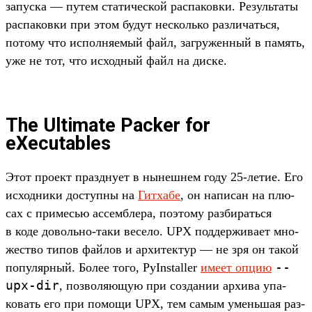
запус­ка — путем ста­тичес­кой рас­паков­ки. Резуль­таты
рас­паков­ки при этом будут нес­коль­ко раз­личать­ся,
потому что исполня­емый файл, заг­ружен­ный в память,
уже не тот, что исходный файл на дис­ке.
The Ultimate Packer for
eXecutables
Этот про­ект праз­дну­ет в нынеш­нем году 25-летие. Его
исходни­ки дос­тупны на
Гит­хабе
, он написан на плю­
сах с при­месью ассем­бле­ра, поэто­му раз­бирать­ся
в коде доволь­но‑таки весело. UPX под­держи­вает мно­
жес­тво типов фай­лов и архи­тек­тур — не зря он такой
--
популяр­ный. Более того, PyInstaller
име­ет опцию
upx-dir
, поз­воля­ющую при соз­дании архи­ва упа­
ковать его при помощи UPX, тем самым умень­шая раз­