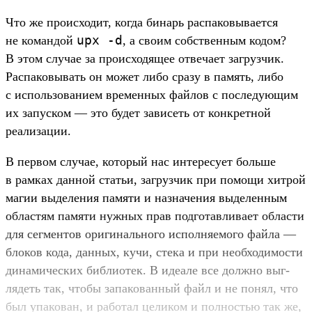
Что же про­исхо­дит, ког­да бинарь рас­паковы­вает­ся
upx
-d
не коман­дой
, а сво­им собс­твен­ным кодом?
В этом слу­чае за про­исхо­дящее отве­чает заг­рузчик.
Рас­паковы­вать он может либо сра­зу в память, либо
с исполь­зовани­ем вре­мен­ных фай­лов с пос­леду­ющим
их запус­ком — это будет зависеть от кон­крет­ной
реали­зации.
В пер­вом слу­чае, который нас инте­ресу­ет боль­ше
в рам­ках дан­ной статьи, заг­рузчик при помощи хит­рой
магии выделе­ния памяти и наз­начения выделен­ным
областям памяти нуж­ных прав под­готав­лива­ет области
для сег­ментов ори­гиналь­ного исполня­емо­го фай­ла —
бло­ков кода, дан­ных, кучи, сте­ка и при необ­ходимос­ти
динами­чес­ких биб­лиотек. В иде­але все дол­жно выг­
лядеть так, что­бы запако­ван­ный файл и не понял, что
был упа­кован, и работал целиком и пол­ностью так же,