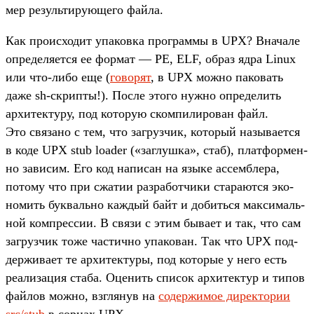
мер резуль­тиру­юще­го фай­ла.
Как про­исхо­дит упа­ков­ка прог­раммы в UPX? Вна­чале
опре­деля­ется ее фор­мат — PE, ELF, образ ядра Linux
или что‑либо еще (
го­ворят
, в UPX мож­но паковать
даже sh-скрип­ты!). Пос­ле это­го нуж­но опре­делить
архи­тек­туру, под которую ском­пилиро­ван файл.
Это свя­зано с тем, что заг­рузчик, который называ­ется
в коде UPX stub loader («заг­лушка», стаб), плат­формен­
но зависим. Его код написан на язы­ке ассем­бле­ра,
потому что при сжа­тии раз­работ­чики ста­рают­ся эко­
номить бук­валь­но каж­дый байт и добить­ся мак­сималь­
ной ком­прес­сии. В свя­зи с этим быва­ет и так, что сам
заг­рузчик тоже час­тично упа­кован. Так что UPX под­
держи­вает те архи­тек­туры, под которые у него есть
реали­зация ста­ба. Оце­нить спи­сок архи­тек­тур и типов
фай­лов мож­но, взгля­нув на
со­дер­жимое дирек­тории
src/stub
в сор­цах UPX.