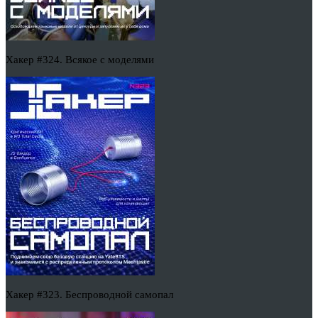
Хакер #324. Всякое с моделями
Хакер #323. Беспроводной самопал