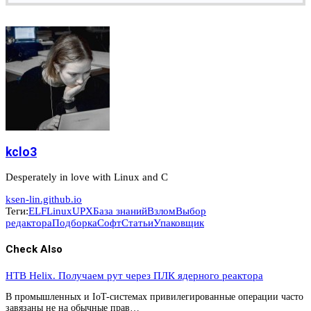
kclo3
Desperately in love with Linux and C
ksen-lin.github.io
Теги:
ELF
Linux
UPX
База знаний
Взлом
Выбор
редактора
Подборка
Софт
Статьи
Упаковщик
Check Also
HTB Helix. Получаем рут через ПЛК ядерного реактора
В промышленных и IoT-системах привилегированные операции часто
завязаны не на обычные прав…