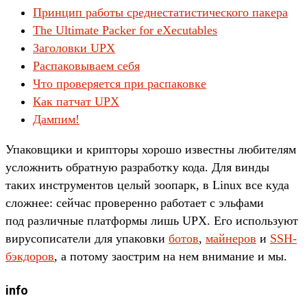
Принцип работы среднестатистического пакера
The Ultimate Packer for eXecutables
Заголовки UPX
Распаковываем себя
Что проверяется при распаковке
Как патчат UPX
Дампим!
Упа­ков­щики и крип­торы хорошо извес­тны любите­лям
усложнить обратную раз­работ­ку кода. Для вин­ды
таких инс­тру­мен­тов целый зоопарк, в Linux все куда
слож­нее: сей­час про­верен­но работа­ет с эль­фами
под раз­личные плат­формы лишь UPX. Его исполь­зуют
вирусо­писа­тели для упа­ков­ки
бо­тов
,
май­неров
и
SSH-
бэк­доров
, а потому заос­трим на нем вни­мание и мы.
info