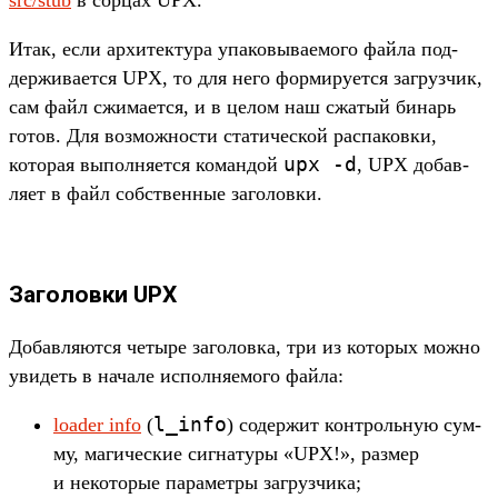
Итак, если архи­тек­тура упа­ковы­ваемо­го фай­ла под­
держи­вает­ся UPX, то для него фор­миру­ется заг­рузчик,
сам файл сжи­мает­ся, и в целом наш сжа­тый бинарь
готов. Для воз­можнос­ти ста­тичес­кой рас­паков­ки,
upx
-d
которая выпол­няет­ся коман­дой
, UPX добав­
ляет в файл собс­твен­ные заголов­ки.
Заголовки UPX
До­бав­ляют­ся четыре заголов­ка, три из которых мож­но
уви­деть в начале исполня­емо­го фай­ла:
l_info
loader info
(
) содер­жит кон­троль­ную сум­
му, магичес­кие сиг­натуры «UPX!», раз­мер
и некото­рые парамет­ры заг­рузчи­ка;