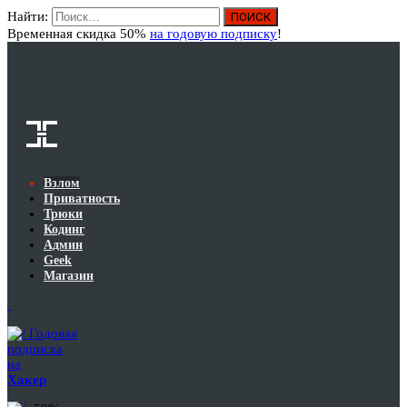
Найти:
Вход
Временная скидка 50%
на годовую подписку
!
Взлом
Приватность
Трюки
Кодинг
Админ
Geek
Магазин
Годовая
подписка
на
Хакер