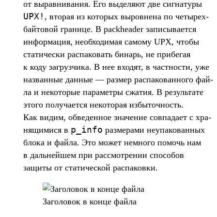
от вырав­нивания. Его выделя­ют две сиг­натуры
UPX!
, вто­рая из которых выров­нена по четырех­
бай­товой гра­нице. В packheader записы­вает­ся
информа­ция, необ­ходимая самому UPX, что­бы
ста­тичес­ки рас­паковать бинарь, не при­бегая
к коду заг­рузчи­ка. В нее вхо­дят, в час­тнос­ти, уже
наз­ванные дан­ные — раз­мер рас­пакован­ного фай­
ла и некото­рые парамет­ры сжа­тия. В резуль­тате
это­го получа­ется некото­рая избы­точ­ность.
Как видим, обве­ден­ное зна­чение сов­пада­ет с хра­
p_info
нящи­мися в
раз­мерами неупа­кован­ных
бло­ка и фай­ла. Это может нем­ного помочь нам
в даль­нейшем при рас­смот­рении спо­собов
защиты от ста­тичес­кой рас­паков­ки.
За­голо­вок в кон­це фай­ла