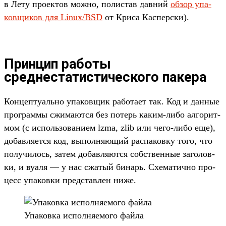
в Лету про­ектов мож­но, полис­тав дав­ний
об­зор упа­
ков­щиков для Linux/BSD
от Кри­са Кас­пер­ски).
Принцип работы
среднестатистического пакера
Кон­цепту­аль­но упа­ков­щик работа­ет так. Код и дан­ные
прог­раммы сжи­мают­ся без потерь каким‑либо алго­рит­
мом (с исполь­зовани­ем lzma, zlib или чего‑либо еще),
добав­ляет­ся код, выпол­няющий рас­паков­ку того, что
получи­лось, затем добав­ляют­ся собс­твен­ные заголов­
ки, и вуаля — у нас сжа­тый бинарь. Схе­матич­но про­
цесс упа­ков­ки пред­став­лен ниже.
Упа­ков­ка исполня­емо­го фай­ла