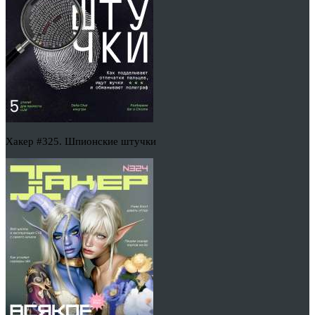
Хакер #325. Шпионские штучки