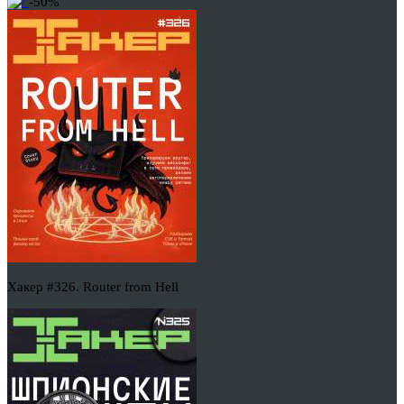
-50%
Хакер #326. Router from Hell