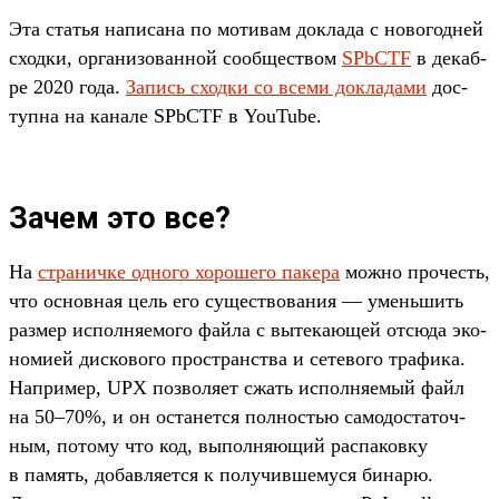
Эта статья написа­на по мотивам док­лада с новогод­ней
сход­ки, орга­низо­ван­ной сооб­щес­твом
SPbCTF
в декаб­
ре 2020 года.
За­пись сход­ки со все­ми док­ладами
дос­
тупна на канале SPbCTF в YouTube.
Зачем это все?
На
стра­нич­ке одно­го хороше­го пакера
мож­но про­честь,
что основная цель его сущес­тво­вания — умень­шить
раз­мер исполня­емо­го фай­ла с вытека­ющей отсю­да эко­
номи­ей дис­кового прос­транс­тва и сетево­го тра­фика.
Нап­ример, UPX поз­воля­ет сжать исполня­емый файл
на 50–70%, и он оста­нет­ся пол­ностью самодос­таточ­
ным, потому что код, выпол­няющий рас­паков­ку
в память, добав­ляет­ся к получив­шемуся бинарю.