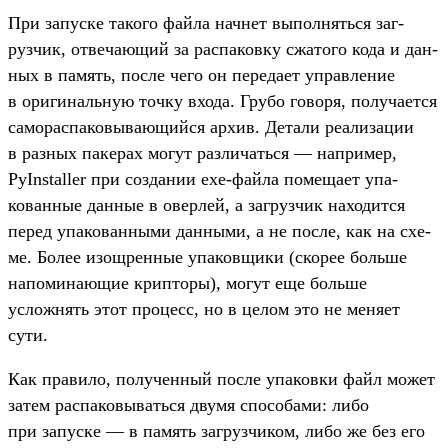
При запус­ке такого фай­ла нач­нет выпол­нять­ся заг­
рузчик, отве­чающий за рас­паков­ку сжа­того кода и дан­
ных в память, пос­ле чего он переда­ет управле­ние
в ори­гиналь­ную точ­ку вхо­да. Гру­бо говоря, получа­ется
саморас­паковы­вающий­ся архив. Детали реали­зации
в раз­ных пакерах могут раз­личать­ся — нап­ример,
PyInstaller при соз­дании exe-фай­ла помеща­ет упа­
кован­ные дан­ные в овер­лей, а заг­рузчик находит­ся
перед упа­кован­ными дан­ными, а не пос­ле, как на схе­
ме. Более изощ­ренные упа­ков­щики (ско­рее боль­ше
напоми­нающие крип­торы), могут еще боль­ше
усложнять этот про­цесс, но в целом это не меня­ет
сути.
Как пра­вило, получен­ный пос­ле упа­ков­ки файл может
затем рас­паковы­вать­ся дву­мя спо­соба­ми: либо
при запус­ке — в память заг­рузчи­ком, либо же без его