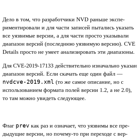
Де­ло в том, что раз­работ­чики NVD рань­ше экспе­
римен­тирова­ли и для час­ти записей пытались ука­зать
все уяз­вимые вер­сии, а для час­ти прос­то ука­зыва­ли
диапа­зон вер­сий (пос­леднюю уяз­вимую вер­сию). CVE
Details прос­то не уме­ет ана­лизи­ровать эти диапа­зоны.
Для CVE-2019-17133 дей­стви­тель­но изна­чаль­но ука­зан
диапа­зон вер­сий. Если ска­чать еще один файл —
nvdcve-2019.
xml
(то же самое опи­сание, но с
исполь­зовани­ем фор­мата полей вер­сии 1.2, а не 2.0),
то там мож­но уви­деть сле­дующее.
prev
Флаг
как раз и озна­чает, что уяз­вимы все пре­
дыду­щие вер­сии, но почему‑то при перехо­де с вер­