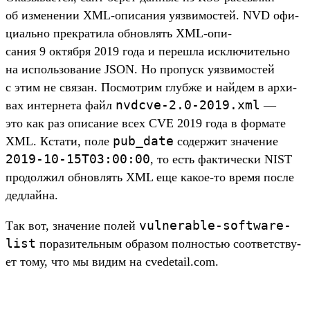
об изме­нении XML-опи­сания уяз­вимос­тей. NVD офи­
циаль­но прек­ратила обновлять XML-опи­
сания 9 октября 2019 года и переш­ла исклю­читель­но
на исполь­зование JSON. Но про­пуск уяз­вимос­тей
с этим не свя­зан. Пос­мотрим глуб­же и най­дем в архи­
nvdcve-2.
0-2019.
xml
вах интерне­та файл
—
это как раз опи­сание всех CVE 2019 года в фор­мате
pub_date
XML. Кста­ти, поле
содер­жит зна­чение
2019-10-15T03:
00:
00
, то есть фак­тичес­ки NIST
про­дол­жил обновлять XML еще какое‑то вре­мя пос­ле
дед­лай­на.
vulnerable-software-
Так вот, зна­чение полей
list
порази­тель­ным обра­зом пол­ностью соот­ветс­тву­
ет тому, что мы видим на cvedetail.com.