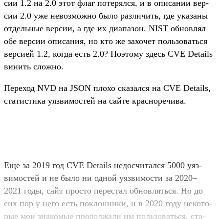
сии 1.2 на 2.0 этот флаг потерял­ся, и в опи­сании вер­
сии 2.0 уже невоз­можно было раз­личить, где ука­заны
отдель­ные вер­сии, а где их диапа­зон. NIST обновлял
обе вер­сии опи­сания, но кто же захочет поль­зовать­ся
вер­сией 1.2, ког­да есть 2.0? Поэто­му здесь CVE Details
винить слож­но.
Пе­реход NVD на JSON пло­хо ска­зал­ся на CVE Details,
ста­тис­тика уяз­вимос­тей на сай­те крас­норечи­ва.
Еще за 2019 год CVE Details недос­читал­ся 5000 уяз­
вимос­тей и не было ни одной уяз­вимос­ти за 2020–
2021 годы, сайт прос­то перес­тал обновлять­ся. Но до
сих пор у него есть пок­лонни­ки, и в 2020 году некото­
рые мои зна­комые про­дол­жали им поль­зовать­ся, ста­