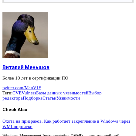
Виталий Меньшов
Более 10 лет в сертификации ПО
twitter.com/MenV1S
Теги:
CVE
Vulners
Базы данных уязвимостей
Выбор
редактора
Подборка
Статьи
Уязвимости
Check Also
Охота на призраков. Как работает закрепление в Windows через
WMI-подписки
Windows Management Instrumentation (WMI) — это мощнейший