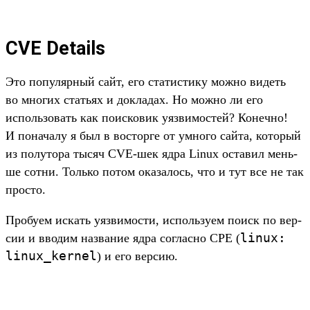
CVE Details
Это популяр­ный сайт, его ста­тис­тику мож­но видеть
во мно­гих стать­ях и док­ладах. Но мож­но ли его
исполь­зовать как поис­ковик уяз­вимос­тей? Конеч­но!
И понача­лу я был в вос­торге от умно­го сай­та, который
из полуто­ра тысяч CVE-шек ядра Linux оста­вил мень­
ше сот­ни. Толь­ко потом ока­залось, что и тут все не так
прос­то.
Про­буем искать уяз­вимос­ти, исполь­зуем поиск по вер­
linux:
сии и вво­дим наз­вание ядра сог­ласно CPE (
linux_kernel
) и его вер­сию.