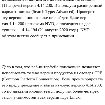
(11 апре­ля) вер­сии 4.14.230. Исполь­зуем рас­ширен­ный
вари­ант поис­ка (Search Type: Advanced). Про­верить
эту вер­сию в поис­ковике не вый­дет. Даже вер­
сия 4.14.200 нез­накома NVD, а пос­ледняя из дос­
тупных — 4.14.194 (21 августа 2020 года). NVD
об этом чес­тно сооб­щает в при­меча­нии.
Де­ло в том, что веб‑интерфейс поис­ковика поз­воля­ет
исполь­зовать толь­ко вер­сии про­дук­тов из сло­варя CPE
(Common Platform Enumeration). Если про­игно­риро­вать
это пре­дуп­режде­ние и вбить нуж­ную вер­сию 4.14.230,
то по нажатии кноп­ки search получим более четырех
тысяч уяз­вимос­тей всех вер­сий ядра Linux.