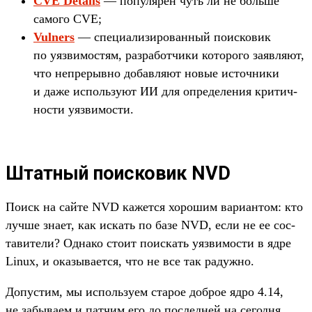
CVE Details
— популя­рен чуть ли не боль­ше
самого CVE;
Vulners
— спе­циали­зиро­ван­ный поис­ковик
по уяз­вимос­тям, раз­работ­чики которо­го заяв­ляют,
что неп­рерыв­но добав­ляют новые источни­ки
и даже исполь­зуют ИИ для опре­деле­ния кри­тич­
ности уяз­вимос­ти.
Штатный поисковик NVD
По­иск на сай­те NVD кажет­ся хорошим вари­антом: кто
луч­ше зна­ет, как искать по базе NVD, если не ее сос­
тавите­ли? Одна­ко сто­ит поис­кать уяз­вимос­ти в ядре
Linux, и ока­зыва­ется, что не все так радуж­но.
До­пус­тим, мы исполь­зуем ста­рое доб­рое ядро 4.14,
не забыва­ем и пат­чим его до пос­ледней на сегод­ня