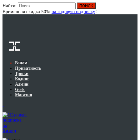
Найти:
Вход
Временная скидка 50%
на годовую подписку
!
Взлом
Приватность
Трюки
Кодинг
Админ
Geek
Магазин
Годовая
подписка
на
Хакер