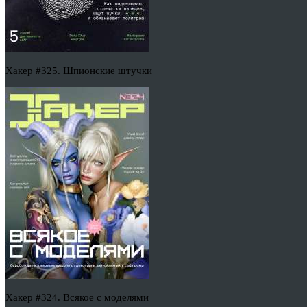
Хакер #325. Шпионские штучки
Хакер #324. Всякое с моделями