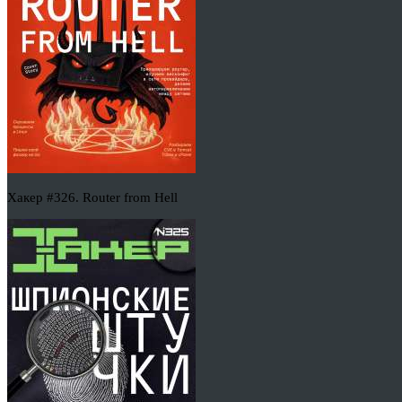
Хакер #326. Router from Hell