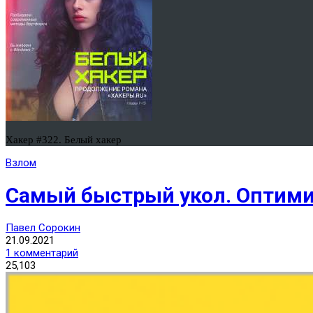
Хакер #322. Белый хакер
Взлом
Самый быстрый укол. Оптими
Павел Сорокин
21.09.2021
1 комментарий
25,103