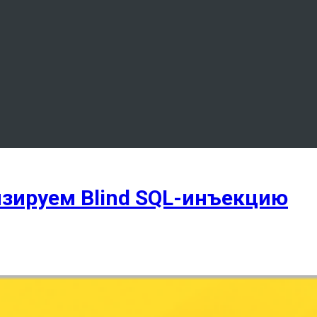
зируем Blind SQL-инъекцию