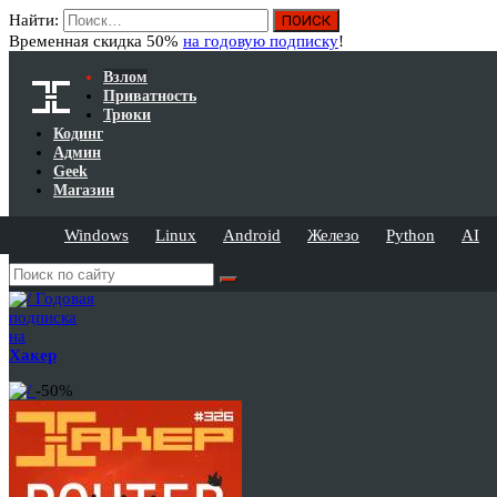
Найти:
Временная скидка 50%
на годовую подписку
!
Взлом
Приватность
Трюки
Кодинг
Админ
Geek
Магазин
Windows
Linux
Android
Железо
Python
AI
Годовая
подписка
на
Хакер
-50%