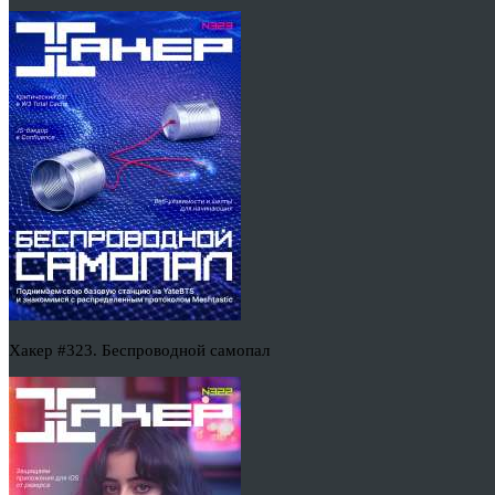
Хакер #323. Беспроводной самопал