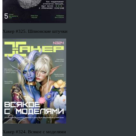
Хакер #325. Шпионские штучки
Хакер #324. Всякое с моделями