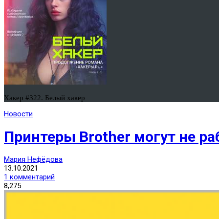
Хакер #322. Белый хакер
Новости
Принтеры Brother могут не ра
Мария Нефёдова
13.10.2021
1 комментарий
8,275