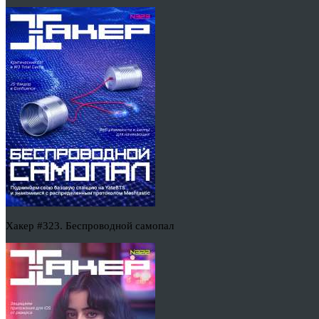
Хакер #323. Беспроводной самопал