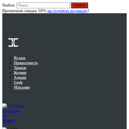
Найти:
Вход
Временная скидка 50%
на годовую подписку
!
Взлом
Приватность
Трюки
Кодинг
Админ
Geek
Магазин
Годовая
подписка
на
Хакер