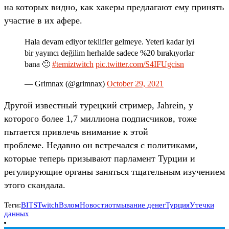
на которых видно, как хакеры предлагают ему принять
участие в их афере.
Hala devam ediyor teklifler gelmeye. Yeteri kadar iyi
bir yayıncı değilim herhalde sadece %20 bırakıyorlar
bana 🙁
#temiztwitch
pic.twitter.com/S4IFUgcisn
— Grimnax (@grimnax)
October 29, 2021
Другой известный турецкий стример, Jahrein, у
которого более 1,7 миллиона подписчиков, тоже
пытается привлечь внимание к этой
проблеме. Недавно он встречался с политиками,
которые теперь призывают парламент Турции и
регулирующие органы заняться тщательным изучением
этого скандала.
Теги:
BITS
Twitch
Взлом
Новости
отмывание денег
Турция
Утечки
данных