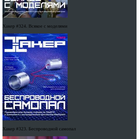
Хакер #324. Всякое с моделями
Хакер #323. Беспроводной самопал