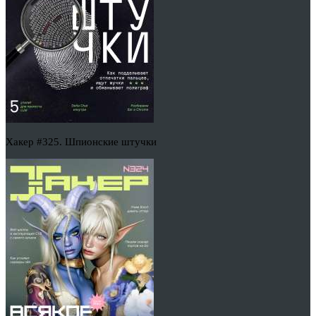
Хакер #325. Шпионские штучки