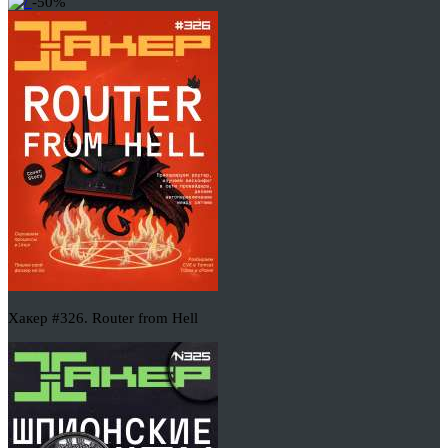
-50%
Хакер #326. Router from Hell