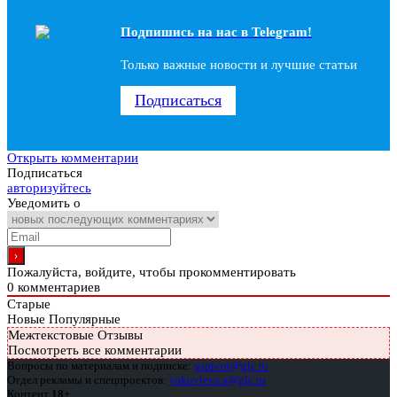
Подпишись на наc в Telegram!
Только важные новости и лучшие статьи
Подписаться
Открыть комментарии
Подписаться
авторизуйтесь
Уведомить о
Пожалуйста, войдите, чтобы прокомментировать
0
комментариев
Старые
Новые
Популярные
Межтекстовые Отзывы
Посмотреть все комментарии
Вопросы по материалам и подписке:
support@glc.ru
Отдел рекламы и спецпроектов:
yakovleva.a@glc.ru
Контент
18+