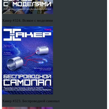
Хакер #324. Всякое с моделями
Хакер #323. Беспроводной самопал