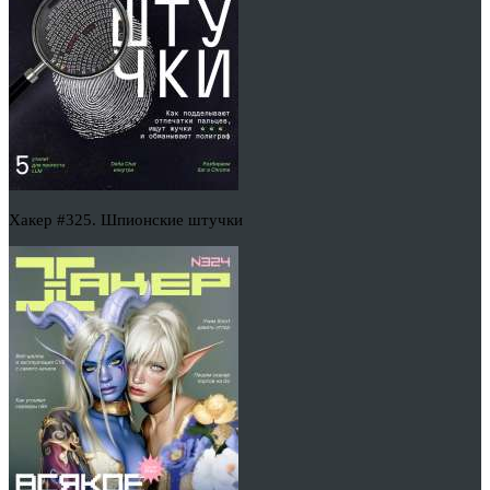
Хакер #325. Шпионские штучки