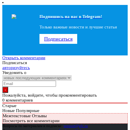
Подпишись на наc в Telegram!
Только важные новости и лучшие статьи
Подписаться
Открыть комментарии
Подписаться
авторизуйтесь
Уведомить о
Пожалуйста, войдите, чтобы прокомментировать
0
комментариев
Старые
Новые
Популярные
Межтекстовые Отзывы
Посмотреть все комментарии
Вопросы по материалам и подписке:
support@glc.ru