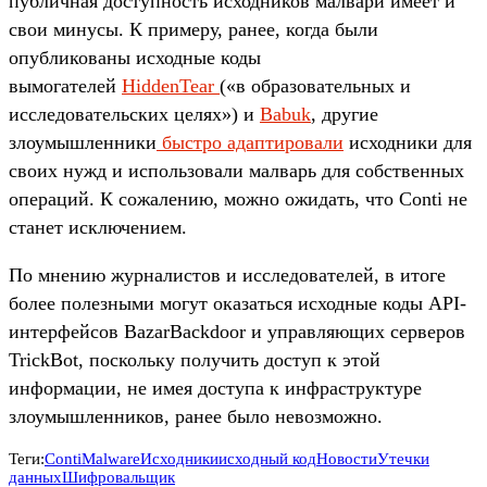
публичная доступность исходников малвари имеет и
свои минусы. К примеру, ранее, когда были
опубликованы исходные коды
вымогателей
HiddenTear
(«в образовательных и
исследовательских целях») и
Babuk
, другие
злоумышленники
быстро
адаптировали
исходники для
своих нужд и использовали малварь для собственных
операций. К сожалению, можно ожидать, что Conti не
станет исключением.
По мнению журналистов и исследователей, в итоге
более полезными могут оказаться исходные коды API-
интерфейсов BazarBackdoor и управляющих серверов
TrickBot, поскольку получить доступ к этой
информации, не имея доступа к инфраструктуре
злоумышленников, ранее было невозможно.
Теги:
Conti
Malware
Исходники
исходный код
Новости
Утечки
данных
Шифровальщик