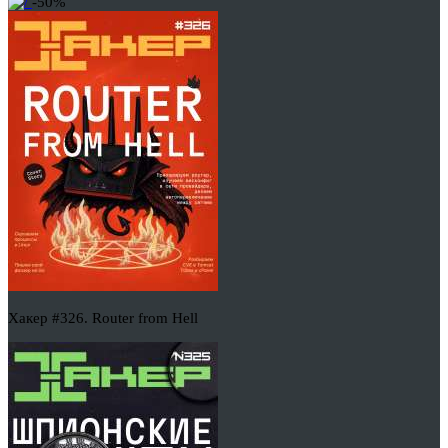
-50%
Хакер #326. Router from Hell