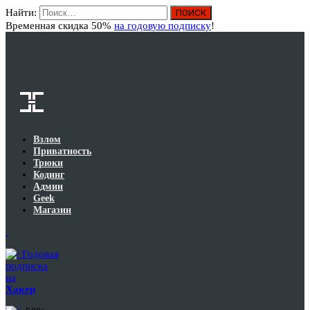
Найти:
Вход
Временная скидка 50%
на годовую подписку
!
Взлом
Приватность
Трюки
Кодинг
Админ
Geek
Магазин
Годовая
подписка
на
Хакер