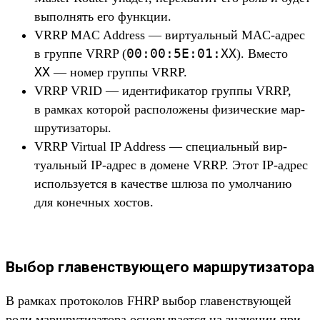
выпол­нять его фун­кции.
VRRP MAC Address — вир­туаль­ный MAC-адрес
00:
00:
5E:
01:
XX
в груп­пе VRRP (
). Вмес­то
XX
— номер груп­пы VRRP.
VRRP VRID — иден­тифика­тор груп­пы VRRP,
в рам­ках которой рас­положе­ны физичес­кие мар­
шру­тиза­торы.
VRRP Virtual IP Address — спе­циаль­ный вир­
туаль­ный IP-адрес в домене VRRP. Этот IP-адрес
исполь­зует­ся в качес­тве шлю­за по умол­чанию
для конеч­ных хос­тов.
Выбор главенствующего маршрутизатора
В рам­ках про­токо­лов FHRP выбор гла­венс­тву­ющей
роли мар­шру­тиза­тора осно­выва­ется на зна­чении при­