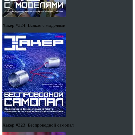
Хакер #324. Всякое с моделями
Хакер #323. Беспроводной самопал