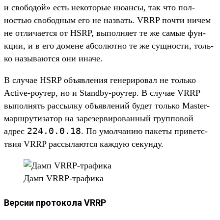
и сво­бодой» есть некото­рые нюан­сы, так что пол­
ностью сво­бод­ным его не наз­вать. VRRP поч­ти ничем
не отли­чает­ся от HSRP, выпол­няет те же самые фун­
кции, и в его домене абсо­лют­но те же сущ­ности, толь­
ко называ­ются они ина­че.
В слу­чае HSRP объ­явле­ния генери­ровал не толь­ко
Active-роутер, но и Standby-роутер. В слу­чае VRRP
выпол­нять рас­сылку объ­явле­ний будет толь­ко Master-
мар­шру­тиза­тор на зарезер­вирован­ный груп­повой
224.
0.
0.
18
адрес
.
По умол­чанию пакеты при­ветс­
твия VRRP рас­сыла­ются каж­дую секун­ду.
Дамп VRRP-тра­фика
Версии протокола VRRP