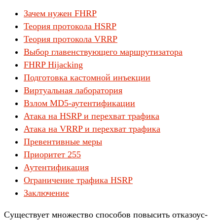
Зачем нужен FHRP
Теория протокола HSRP
Теория протокола VRRP
Выбор главенствующего маршрутизатора
FHRP Hijacking
Подготовка кастомной инъекции
Виртуальная лаборатория
Взлом MD5-аутентификации
Атака на HSRP и перехват трафика
Атака на VRRP и перехват трафика
Превентивные меры
Приоритет 255
Аутентификация
Ограничение трафика HSRP
Заключение
Су­щес­тву­ет мно­жес­тво спо­собов повысить отка­зоус­