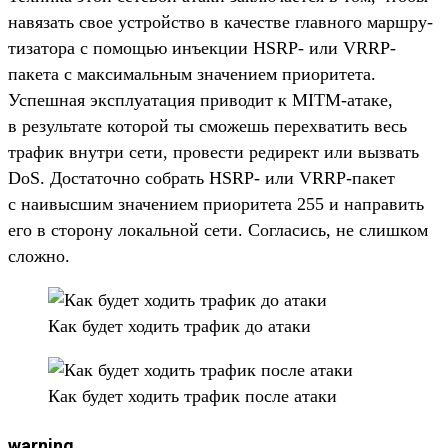
навязать свое устрой­ство в качес­тве глав­ного мар­шру­
тиза­тора с помощью инъ­екции HSRP- или VRRP-
пакета с мак­сималь­ным зна­чени­ем при­ори­тета.
Успешная экс­плу­ата­ция при­водит к MITM-ата­ке,
в резуль­тате которой ты смо­жешь перех­ватить весь
тра­фик внут­ри сети, про­вес­ти редирект или выз­вать
DoS. Дос­таточ­но соб­рать HSRP- или VRRP-пакет
с наивыс­шим зна­чени­ем при­ори­тета 255 и нап­равить
его в сто­рону локаль­ной сети. Сог­ласись, не слиш­ком
слож­но.
Как будет ходить тра­фик до ата­ки
Как будет ходить тра­фик пос­ле ата­ки
warning