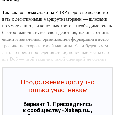
Так как во вре­мя ата­ки на FHRP надо вза­имо­дей­ство­
вать с легитим­ными мар­шру­тиза­тора­ми — шлю­зами
по умол­чанию для конеч­ных хос­тов, необ­ходимо очень
быс­тро выпол­нять все свои дей­ствия, начиная от инъ­
екции и закан­чивая орга­низа­цией фор­вардин­га все­го
тра­фика на сто­роне тво­ей машины. Если будешь мед­
лить во вре­мя про­веде­ния ата­ки, конеч­ные хос­ты сло­
вят DoS — твой заказ­чик такой сце­нарий не оце­нит.
Продолжение доступно
только участникам
Вариант 1. Присоединись
к сообществу «Xakep.ru»,