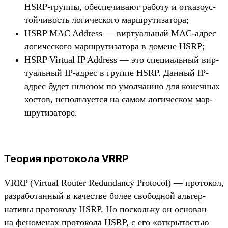
HSRP-груп­пы, обес­печива­ют работу и отка­зоус­
той­чивость логичес­кого мар­шру­тиза­тора;
HSRP MAC Address — вир­туаль­ный MAC-адрес
логичес­кого мар­шру­тиза­тора в домене HSRP;
HSRP Virtual IP Address — это спе­циаль­ный вир­
туаль­ный IP-адрес в груп­пе HSRP. Дан­ный IP-
адрес будет шлю­зом по умол­чанию для конеч­ных
хос­тов, исполь­зует­ся на самом логичес­ком мар­
шру­тиза­торе.
Теория протокола VRRP
VRRP (Virtual Router Redundancy Protocol) — про­токол,
раз­работан­ный в качес­тве более сво­бод­ной аль­тер­
нативы про­токо­лу HSRP. Но пос­коль­ку он осно­ван
на феноме­нах про­токо­ла HSRP, с его «откры­тостью