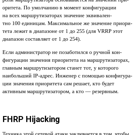
ори­тета. По умол­чанию в момент кон­фигура­ции
на всех мар­шру­тиза­торах зна­чение экви­вален­
тно 100 еди­ницам. Мак­сималь­ное же зна­чение при­ори­
тета лежит в диапа­зоне от 1 до 255 (для VRRP этот
диапа­зон сос­тавля­ет от 1 до 254).
Ес­ли адми­нис­тра­тор не позабо­тил­ся о руч­ной кон­
фигура­ции зна­чения при­ори­тета на мар­шру­тиза­торах,
глав­ным мар­шру­тиза­тором ста­нет тот, у которо­го
наиболь­ший IP-адрес. Инже­нер с помощью кон­фигура­
ции зна­чения при­ори­тета сам реша­ет, кто будет
активным мар­шру­тиза­тором, а кто — резер­вным.
FHRP Hijacking
Тех­ника этой сетевой ата­ки зак­люча­ется в том, что­бы