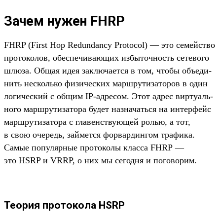
Зачем нужен FHRP
FHRP (First Hop Redundancy Protocol) — это семей­ство
про­токо­лов, обес­печива­ющих избы­точ­ность сетево­го
шлю­за. Общая идея зак­люча­ется в том, что­бы объ­еди­
нить нес­коль­ко физичес­ких мар­шру­тиза­торов в один
логичес­кий с общим IP-адре­сом. Этот адрес вир­туаль­
ного мар­шру­тиза­тора будет наз­начать­ся на интерфейс
мар­шру­тиза­тора с гла­венс­тву­ющей ролью, а тот,
в свою оче­редь, зай­мет­ся фор­вардин­гом тра­фика.
Самые популяр­ные про­токо­лы клас­са FHRP —
это HSRP и VRRP, о них мы сегод­ня и погово­рим.
Теория протокола HSRP