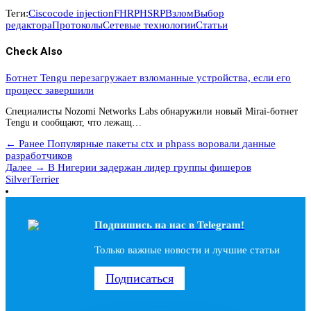
Теги:
Cisco
code injection
FHRP
HSRP
Взлом
Выбор
редактора
Протоколы
Сетевые технологии
Статьи
Check Also
Ботнет Tengu перезагружает взломанные устройства, если его
процесс завершили
Специалисты Nozomi Networks Labs обнаружили новый Mirai-ботнет
Tengu и сообщают, что лежащ…
← Ранее
Популярные пакеты ctx и phpass воровали данные
разработчиков
Далее →
В Нигерии задержан лидер группы фишеров
SilverTerrier
Подпишись на наc в Telegram!
Только важные новости и лучшие статьи
Подписаться