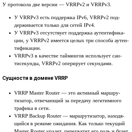
У про­токо­ла две вер­сии — VRRPv2 и VRRPv3.
У VRRPv3 есть под­дер­жка IPv6, VRRPv2 под­
держи­вает­ся толь­ко для сетей IPv4.
У VRRPv3 отсутс­тву­ет под­дер­жка аутен­тифика­
ции, у VRRPv2 име­ется целых три спо­соба аутен­
тифика­ции.
VRRPv3 в качес­тве тай­мин­гов исполь­зует сан­
тисекун­ды, VRRPv2 опе­риру­ет секун­дами.
Сущности в домене VRRP
VRRP Master Router — это активный мар­шру­
тиза­тор, отве­чающий за переда­чу легитим­ного
тра­фика в сети.
VRRP Backup Router — мар­шру­тиза­тор, находя­
щий­ся в режиме ожи­дания. Как толь­ко текущий
Master Router упа­дет, перех­ватит его роль и будет