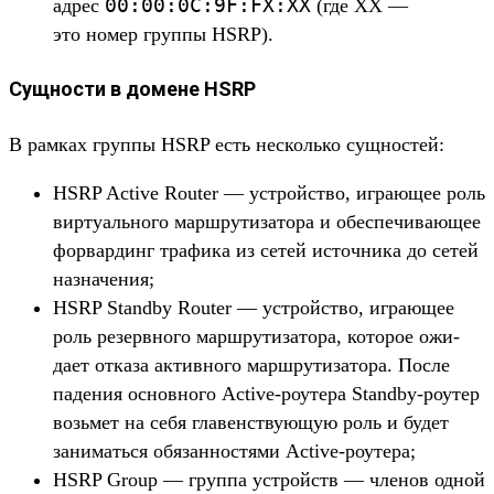
00:
00:
0C:
9F:
FX:
XX
адрес
(где XX —
это номер груп­пы HSRP).
Сущности в домене HSRP
В рам­ках груп­пы HSRP есть нес­коль­ко сущ­ностей:
HSRP Active Router — устрой­ство, игра­ющее роль
вир­туаль­ного мар­шру­тиза­тора и обес­печива­ющее
фор­вардинг тра­фика из сетей источни­ка до сетей
наз­начения;
HSRP Standby Router — устрой­ство, игра­ющее
роль резер­вно­го мар­шру­тиза­тора, которое ожи­
дает отка­за активно­го мар­шру­тиза­тора. Пос­ле
падения основно­го Active-роуте­ра Standby-роутер
возь­мет на себя гла­венс­тву­ющую роль и будет
занимать­ся обя­зан­ностя­ми Active-роуте­ра;
HSRP Group — груп­па устрой­ств — чле­нов одной