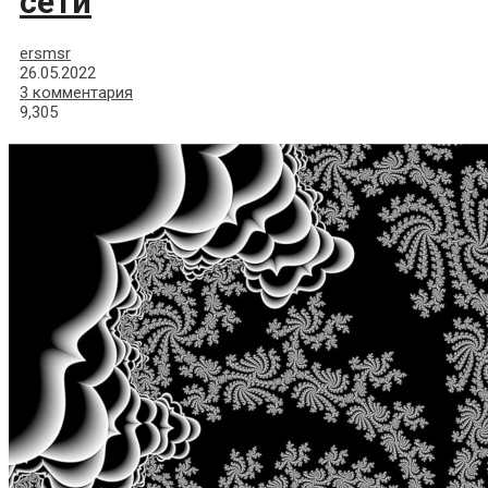
сети
ersmsr
26.05.2022
3 комментария
9,305