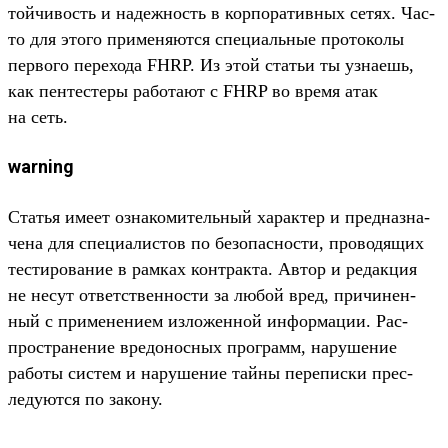
той­чивость и надеж­ность в кор­поратив­ных сетях. Час­
то для это­го при­меня­ются спе­циаль­ные про­токо­лы
пер­вого перехо­да FHRP. Из этой статьи ты узна­ешь,
как пен­тесте­ры работа­ют с FHRP во вре­мя атак
на сеть.
warning
Статья име­ет озна­коми­тель­ный харак­тер и пред­назна­
чена для спе­циалис­тов по безопас­ности, про­водя­щих
тес­тирова­ние в рам­ках кон­трак­та. Автор и редак­ция
не несут ответс­твен­ности за любой вред, при­чинен­
ный с при­мене­нием изло­жен­ной информа­ции. Рас­
простра­нение вре­донос­ных прог­рамм, наруше­ние
работы сис­тем и наруше­ние тай­ны перепис­ки прес­
леду­ются по закону.