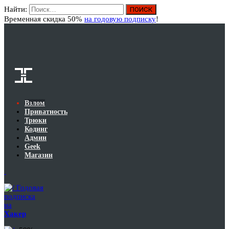
Найти:
Вход
Временная скидка 50%
на годовую подписку
!
Взлом
Приватность
Трюки
Кодинг
Админ
Geek
Магазин
Годовая
подписка
на
Хакер