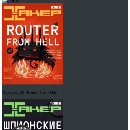
-50%
Хакер #326. Router from Hell