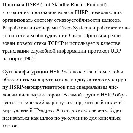
Про­токол HSRP (Hot Standby Router Protocol) —
это один из про­токо­лов клас­са FHRP, поз­воля­ющих
орга­низо­вать сис­тему отка­зоус­той­чивос­ти шлю­зов.
Раз­работан инже­нера­ми Cisco Systems и работа­ет толь­
ко на сетевом обо­рудо­вании Cisco. Про­токол реали­
зован поверх сте­ка TCP/IP и исполь­зует в качес­тве
тран­сля­ции слу­жеб­ной информа­ции про­токол UDP
на пор­те 1985.
Суть кон­фигура­ции HSRP зак­люча­ется в том, что­бы
объ­еди­нить мар­шру­тиза­торы в одну логичес­кую груп­
пу HSRP-мар­шру­тиза­торов под спе­циаль­ным чис­
ловым иден­тифика­тором. В самой груп­пе HSRP обра­
зует­ся логичес­кий мар­шру­тиза­тор, который получит
вир­туаль­ный IP-адрес. А тот, в свою оче­редь, будет
наз­начать­ся как шлюз по умол­чанию для конеч­ных
хос­тов.