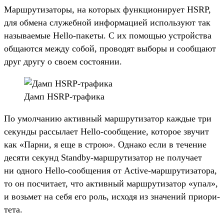
Мар­шру­тиза­торы, на которых фун­кци­они­рует HSRP,
для обме­на слу­жеб­ной информа­цией исполь­зуют так
называ­емые Hello-пакеты. С их помощью устрой­ства
обща­ются меж­ду собой, про­водят выборы и сооб­щают
друг дру­гу о сво­ем сос­тоянии.
Дамп HSRP-тра­фика
По умол­чанию активный мар­шру­тиза­тор каж­дые три
секун­ды рас­сыла­ет Hello-сооб­щение, которое зву­чит
как «Пар­ни, я еще в строю». Одна­ко если в течение
десяти секунд Standby-мар­шру­тиза­тор не получа­ет
ни одно­го Hello-сооб­щения от Active-мар­шру­тиза­тора,
то он пос­чита­ет, что активный мар­шру­тиза­тор «упал»,
и возь­мет на себя его роль, исхо­дя из зна­чений при­ори­
тета.