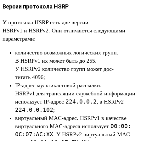
Версии протокола HSRP
У про­токо­ла HSRP есть две вер­сии —
HSRPv1 и HSRPv2. Они отли­чают­ся сле­дующи­ми
парамет­рами:
ко­личес­тво воз­можных логичес­ких групп.
В HSRPv1 их может быть до 255.
У HSRPv2 количес­тво групп может дос­
тигать 4096;
IP-адрес муль­тикас­товой рас­сылки.
HSRPv1 для тран­сля­ции слу­жеб­ной информа­ции
224.
0.
0.
2
исполь­зует IP-адрес
, а HSRPv2 —
224.
0.
0.
102
;
вир­туаль­ный MAC-адрес. HSRPv1 в качес­тве
00:
00:
вир­туаль­ного MAC-адре­са исполь­зует
0C:
07:
AC:
XX
. У HSRPv2 вир­туаль­ный MAC-