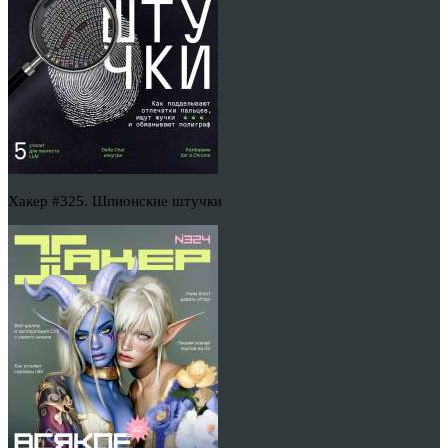
Хакер #325. Шпионские штучки