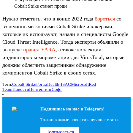
Cobalt Strike станет проще.
Нужно отметить, что в конце 2022 года
бороться
со
взломанными копиями Cobalt Strike и хакерами,
которые их используют, начали и специалисты Google
Cloud Threat Intelligence. Тогда эксперты объявили о
выпуске
правил YARA
, а также коллекции
индикаторов компрометации для VirusTotal, которые
должны облегчить защитникам обнаружение
компонентов Cobalt Strike в своих сетях.
Теги:
Cobalt Strike
Fortra
Health-ISAC
Microsoft
Red
Team
Новости
Пентестинг
Софт
Подпишись на наc в Telegram!
Только важные новости и лучшие статьи
Подписаться