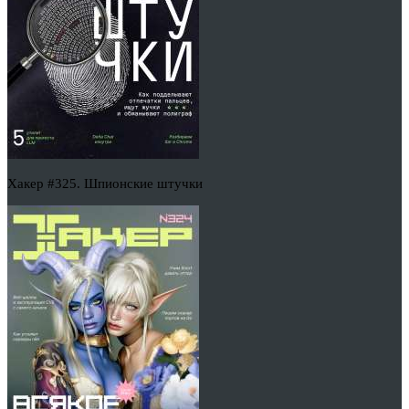
Хакер #325. Шпионские штучки