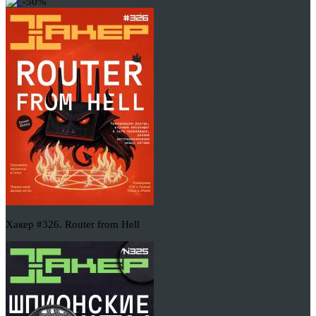
-50%
Хакер #326. Router from Hell