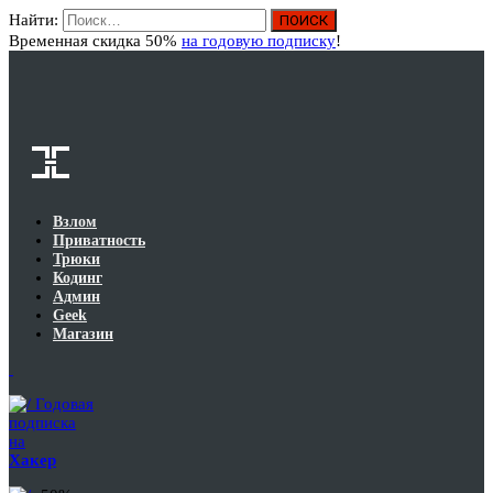
Найти:
Вход
Временная скидка 50%
на годовую подписку
!
Взлом
Приватность
Трюки
Кодинг
Админ
Geek
Магазин
Годовая
подписка
на
Хакер