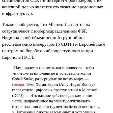
специалистов CERT и интернет-провайдеров, а их
конечной целью является отключение вредоносных
инфраструктур.
Также сообщается, что Microsoft и партнеры
сотрудничают с киберподразделением ФБР,
Национальной объединенной группой по
расследованию киберугроз (NCIJTF) и Европейским
центром по борьбе с киберпреступностью при
Европоле (EC3).
«Нам придется проявить настойчивость, чтобы
уничтожить взломанные и устаревшие копии
Cobalt Strike, развернутые по всему миру, —
говорит
Эми Хоган-Берни (Amy Hogan-Burney),
глава отдела цифровых преступлений в Microsoft
(DCU). — Это важное действие для компании
Fortra, направленное на защиту легитимного
использования ее инструментов безопасности. <…
> Нарушение работы взломанных и устаревших