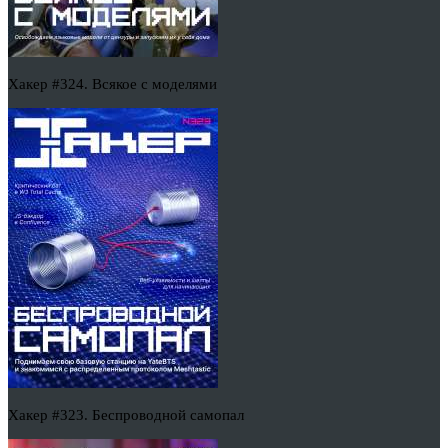
Хакер #324. Всякое с моделями
Хакер #323. Беспроводной самопал