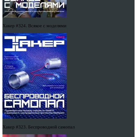
Хакер #324. Всякое с моделями
Хакер #323. Беспроводной самопал