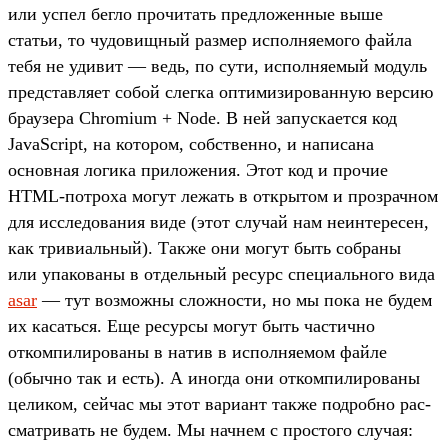
или успел бег­ло про­читать пред­ложен­ные выше
статьи, то чудовищ­ный раз­мер исполня­емо­го фай­ла
тебя не уди­вит — ведь, по сути, исполня­емый модуль
пред­став­ляет собой слег­ка опти­мизи­рован­ную вер­сию
бра­узе­ра Chromium + Node. В ней запус­кает­ся код
JavaScript, на котором, собс­твен­но, и написа­на
основная логика при­ложе­ния. Этот код и про­чие
HTML-пот­роха могут лежать в откры­том и проз­рачном
для иссле­дова­ния виде (этот слу­чай нам неин­тересен,
как три­виаль­ный). Так­же они могут быть соб­раны
или упа­кова­ны в отдель­ный ресурс спе­циаль­ного вида
asar
— тут воз­можны слож­ности, но мы пока не будем
их касать­ся. Еще ресур­сы могут быть час­тично
откомпи­лиро­ваны в натив в исполня­емом фай­ле
(обыч­но так и есть). А иног­да они откомпи­лиро­ваны
целиком, сей­час мы этот вари­ант так­же под­робно рас­
смат­ривать не будем. Мы нач­нем с прос­того слу­чая: