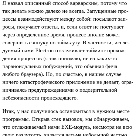
Я наз­вал опи­сан­ный спо­соб вар­вар­ским, потому что
так делать мож­но далеко не всег­да. Запущен­ные про­
цес­сы вза­имо­дей­ству­ют меж­ду собой: посыла­ют зап­
росы, получа­ют отве­ты, и, если ответ не пос­тупа­ет
через опре­делен­ное вре­мя, про­цесс впол­не может
совер­шить сэп­пуку по тайм‑ауту. В час­тнос­ти, иссле­
дуемый нами Electron отсле­жива­ет тай­минг про­хож­
дения про­цес­сов (я так понимаю, не из каких‑то
парано­идаль­ных побуж­дений, это обыч­ная фича
любого бра­узе­ра). Но, по счастью, в нашем слу­чае
ничего катас­тро­фичес­кого при­ложе­ние не дела­ет, огра­
ничи­ваясь пре­дуп­режде­ниями о подоз­ритель­ной
небезо­пас­ности про­исхо­дяще­го.
Итак, у нас получи­лось оста­новить­ся в нуж­ном мес­те
прог­раммы. Открыв стек вызовов, мы обна­ружи­ваем,
что отла­жива­емый нами EXE-модуль, нес­мотря на всю
свою раз­дутость, явля­ется весь­ма неболь­шой частью