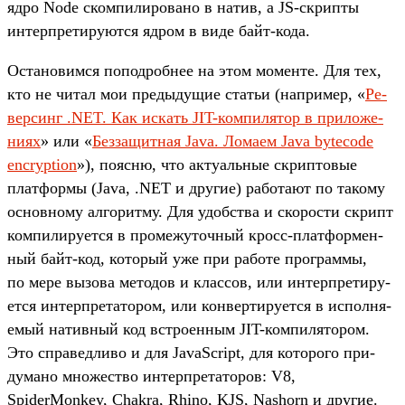
ядро Node ском­пилиро­вано в натив, а JS-скрип­ты
интер­пре­тиру­ются ядром в виде байт‑кода.
Ос­тановим­ся попод­робнее на этом момен­те. Для тех,
кто не читал мои пре­дыду­щие статьи (нап­ример, «
Ре­
вер­синг .NET. Как искать JIT-ком­пилятор в при­ложе­
ниях
» или «
Без­защит­ная Java. Лома­ем Java bytecode
encryption
»), пояс­ню, что акту­аль­ные скрип­товые
плат­формы (Java, .NET и дру­гие) работа­ют по такому
основно­му алго­рит­му. Для удобс­тва и ско­рос­ти скрипт
ком­пилиру­ется в про­межу­точ­ный кросс‑плат­формен­
ный байт‑код, который уже при работе прог­раммы,
по мере вызова методов и клас­сов, или интер­пре­тиру­
ется интер­пре­тато­ром, или кон­верти­рует­ся в исполня­
емый натив­ный код встро­енным JIT-ком­пилято­ром.
Это спра­вед­ливо и для JavaScript, для которо­го при­
дума­но мно­жес­тво интер­пре­тато­ров: V8,
SpiderMonkey, Chakra, Rhino, KJS, Nashorn и дру­гие.