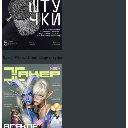
Хакер #325. Шпионские штучки