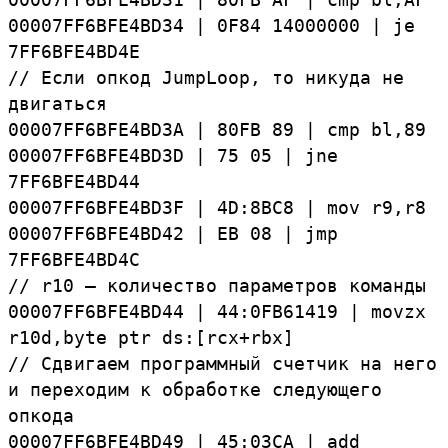
00007FF6BFE4BD34
|
0F84
14000000
|
je
7FF6BFE4BD4E
//
Если
опкод
JumpLoop, то никуда не
двигаться
00007FF6BFE4BD3A
|
80FB
89
|
cmp
bl,
89
00007FF6BFE4BD3D
|
75
05
|
jne
7FF6BFE4BD44
00007FF6BFE4BD3F
|
4D:
8BC8
|
mov
r9,
r8
00007FF6BFE4BD42
|
EB
08
|
jmp
7FF6BFE4BD4C
//
r10 — количество параметров команды
00007FF6BFE4BD44
|
44:
0FB61419
|
movzx
r10d,
byte
ptr
ds:[rcx+rbx]
// Сдвигаем программный счетчик на него
и переходим к обработке следующего
опкода
00007FF6BFE4BD49
|
45:
03CA
|
add