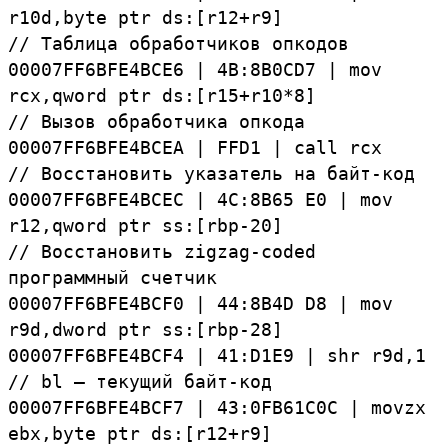
r10d,
byte
ptr
ds:[r12+r9]
// Таблица обработчиков опкодов
00007FF6BFE4BCE6
|
4B:
8B0CD7
|
mov
rcx,
qword
ptr
ds:[r15+r10*8]
// Вызов обработчика опкода
00007FF6BFE4BCEA
|
FFD1
|
call
rcx
// Восстановить указатель на байт-код
00007FF6BFE4BCEC
|
4C:
8B65
E0
|
mov
r12,
qword
ptr
ss:[
rbp-
20]
//
Восстановить
zigzag-
coded
программный счетчик
00007FF6BFE4BCF0
|
44:
8B4D
D8
|
mov
r9d,
dword
ptr
ss:[
rbp-
28]
00007FF6BFE4BCF4
|
41:
D1E9
|
shr
r9d,
1
//
bl — текущий байт-код
00007FF6BFE4BCF7
|
43:
0FB61C0C
|
movzx
ebx,
byte
ptr
ds:[r12+r9]