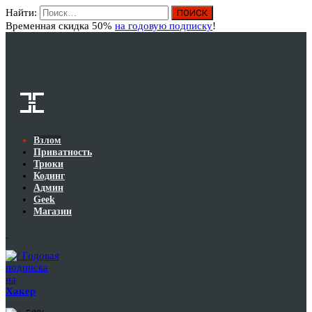
Найти:
Вход
Временная скидка 50%
на годовую подписку
!
Взлом
Приватность
Трюки
Кодинг
Админ
Geek
Магазин
Годовая
подписка
на
Хакер