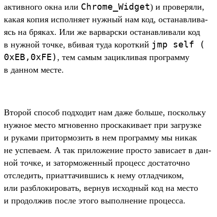
Chrome_Widget
активно­го окна или
) и про­веря­ли,
какая копия исполня­ет нуж­ный нам код, оста­нав­лива­
ясь на бря­ках. Или же вар­вар­ски оста­нав­ливали код
jmp
self (
в нуж­ной точ­ке, вби­вая туда корот­кий
0xEB,
0xFE)
, тем самым зацик­ливая прог­рамму
в дан­ном мес­те.
Вто­рой спо­соб под­ходит нам даже боль­ше, пос­коль­ку
нуж­ное мес­то мгно­вен­но прос­какива­ет при заг­рузке
и руками при­тор­мозить в нем прог­рамму мы никак
не успе­ваем. А так при­ложе­ние прос­то зависа­ет в дан­
ной точ­ке, и затор­можен­ный про­цесс дос­таточ­но
отсле­дить, при­атта­чив­шись к нему отладчи­ком,
или раз­бло­киро­вать, вер­нув исходный код на мес­то
и про­дол­жив пос­ле это­го выпол­нение про­цес­са.