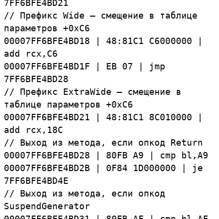
7FF6BFE4BD21
//
Префикс
Wide — смещение в таблице
параметров +0xC6
00007FF6BFE4BD18
|
48:
81C1
C6000000
|
add
rcx,
C6
00007FF6BFE4BD1F
|
EB
07
|
jmp
7FF6BFE4BD28
//
Префикс
ExtraWide — смещение в
таблице параметров +0xC6
00007FF6BFE4BD21
|
48:
81C1
8C010000
|
add
rcx,
18C
//
Выход
из
метода,
если
опкод
Return
00007FF6BFE4BD28
|
80FB
A9
|
cmp
bl,
A9
00007FF6BFE4BD2B
|
0F84
1D000000
|
je
7FF6BFE4BD4E
//
Выход
из
метода,
если
опкод
SuspendGenerator
00007FF6BFE4BD31
|
80FB
AF
|
cmp
bl,
AF