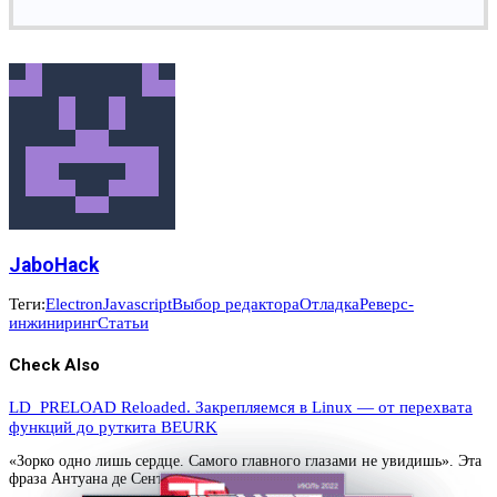
JaboHack
Теги:
Electron
Javascript
Выбор редактора
Отладка
Реверс-
инжиниринг
Статьи
Check Also
LD_PRELOAD Reloaded. Закрепляемся в Linux — от перехвата
функций до руткита BEURK
«Зорко одно лишь сердце. Самого главного глазами не увидишь». Эта
фраза Антуана де Сент-Эк…