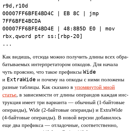
r9d,
r10d
00007FF6BFE4BD4C
|
EB
8C
|
jmp
7FF6BFE4BCDA
00007FF6BFE4BD4E
|
48:
8B5D
E0
|
mov
rbx,
qword
ptr
ss:[
rbp-
20]
...
Как видишь, отсю­да мож­но получить дли­ны всех обра­
баты­ваемых интер­пре­тато­ром опко­дов. Для начала
Wide
чуть про­ясню, что такое пре­фик­сы
ExtraWide
и
и почему на опко­ды с ними положе­ны
раз­ные таб­лицы. Как ска­зано в
упо­мяну­той мной
статье
, в зависи­мос­ти от дли­ны опе­ран­дов каж­дая инс­
трук­ция име­ет три вари­анта — обыч­ный (1-бай­товые
опе­ран­ды), Wide (2-бай­товые опе­ран­ды) и ExtraWide
(4-бай­товые опе­ран­ды). В новой вер­сии добави­лось
еще два пре­фик­са — отла­доч­ные, соот­ветс­твен­но,