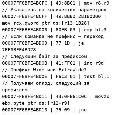
00007FF6BFE4BCFC
|
4D:
8BC1
|
mov
r8,
r9
// Указатель на количество параметров
00007FF6BFE4BCFF
|
49:
8B8D
281B0000
|
mov
rcx,
qword
ptr
ds:[r13+1B28]
00007FF6BFE4BD06
|
80FB
03
|
cmp
bl,
3
// Если команда не префикс — переход
00007FF6BFE4BD09
|
77
1D
|
ja
7FF6BFE4BD28
// Следующий байт за префиксом
00007FF6BFE4BD0B
|
41:
FFC1
|
inc
r9d
//
Префикс
Wide
или
ExtraWide?
00007FF6BFE4BD0E
|
F6C3
01
|
test
bl,
1
// Получаем опкод, следующий за
префиксом
00007FF6BFE4BD11
|
43:
0FB61C0C
|
movzx
ebx,
byte
ptr
ds:[r12+r9]
00007FF6BFE4BD16
|
75
09
|
jne