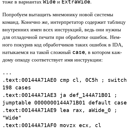
Wide
ExtraWide
тоже в вари­антах
и
.
Поп­робу­ем вытащить мне­мони­ку новой сис­темы
команд. Конеч­но же, интер­пре­татор содер­жит таб­лицу
внут­ренних имен всех инс­трук­ций, ведь они нуж­ны
для отла­доч­ной печати при обра­бот­ке оши­бок. Нем­
ного покурив код обра­бот­чиков таких оши­бок в IDA,
case
натыка­емся на такой слож­ный
, в котором каж­
дому опко­ду соот­ветс­тву­ет имя инс­трук­ции:
...
.
text:
00144A71AE0
cmp
cl,
0C5h ;
switch
198
cases
.
text:
00144A71AE3
ja
def_
144A71B01 ;
jumptable
0000000144A71B01
default
case
.
text:
00144A71AE9
lea
rax,
aWide_
0 ;
"Wide"
.
text:
00144A71AF0
movzx
ecx,
cl