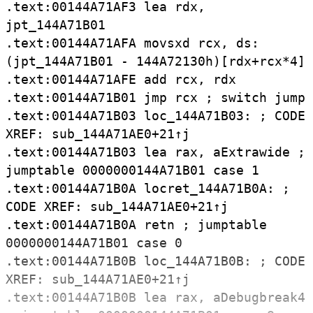
.
text:
00144A71AF3
lea
rdx,
jpt_
144A71B01
.
text:
00144A71AFA
movsxd
rcx,
ds:
(
jpt_
144A71B01
-
144A72130h)[rdx+rcx*4]
.
text:
00144A71AFE
add
rcx,
rdx
.
text:
00144A71B01
jmp
rcx ;
switch
jump
.
text:
00144A71B03
loc_
144A71B03: ;
CODE
XREF:
sub_
144A71AE0+21↑j
.
text:
00144A71B03
lea
rax,
aExtrawide ;
jumptable
0000000144A71B01
case
1
.
text:
00144A71B0A
locret_
144A71B0A: ;
CODE
XREF:
sub_
144A71AE0+21↑j
.
text:
00144A71B0A
retn ;
jumptable
0000000144A71B01
case
0
.
text:
00144A71B0B
loc_
144A71B0B: ;
CODE
XREF:
sub_
144A71AE0+21↑j
.
text:
00144A71B0B
lea
rax,
aDebugbreak4