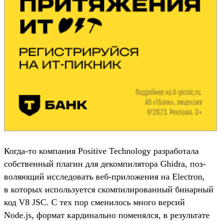
Ког­да‑то ком­пания Positive Technology раз­работа­ла
собс­твен­ный пла­гин для деком­пилято­ра Ghidra, поз­
воля­ющий иссле­довать веб‑при­ложе­ния на Electron,
в которых исполь­зует­ся ском­пилиро­ван­ный бинар­ный
код V8 JSC. C тех пор сме­нилось мно­го вер­сий
Node.js, фор­мат кар­диналь­но поменял­ся, в резуль­тате