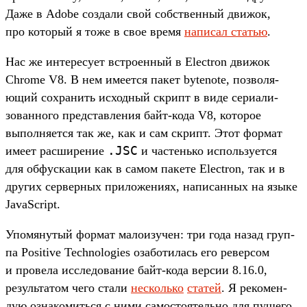
Даже в Adobe соз­дали свой собс­твен­ный дви­жок,
про который я тоже в свое вре­мя
на­писал статью
.
Нас же инте­ресу­ет встро­енный в Electron дви­жок
Chrome V8. В нем име­ется пакет bytenote, поз­воля­
ющий сох­ранить исходный скрипт в виде сери­али­
зован­ного пред­став­ления байт‑кода V8, которое
выпол­няет­ся так же, как и сам скрипт. Этот фор­мат
.
JSC
име­ет рас­ширение
и час­тень­ко исполь­зует­ся
для обфуска­ции как в самом пакете Electron, так и в
дру­гих сер­верных при­ложе­ниях, написан­ных на язы­ке
JavaScript.
Упо­мяну­тый фор­мат мало­изу­чен: три года назад груп­
па Positive Technologies оза­боти­лась его ревер­сом
и про­вела иссле­дова­ние байт‑кода вер­сии 8.16.0,
резуль­татом чего ста­ли
нес­коль­ко
ста­тей
. Я рекомен­
дую озна­комить­ся с ними самос­тоятель­но для пущего