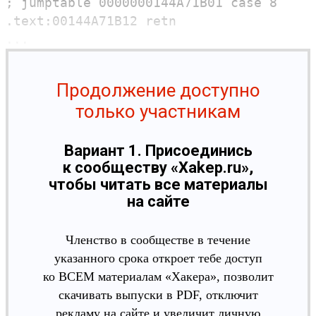
;
jumptable
0000000144A71B01
case
8
.
text:
00144A71B12
retn
...
Продолжение доступно
только участникам
Вариант 1. Присоединись
к сообществу «Xakep.ru»,
чтобы читать все материалы
на сайте
Членство в сообществе в течение
указанного срока откроет тебе доступ
ко ВСЕМ материалам «Хакера», позволит
скачивать выпуски в PDF, отключит
рекламу на сайте и увеличит личную