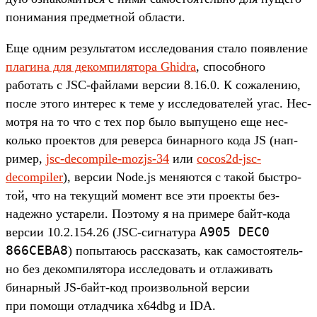
понима­ния пред­метной области.
Еще одним резуль­татом иссле­дова­ния ста­ло появ­ление
пла­гина для деком­пилято­ра Ghidra
, спо­соб­ного
работать с JSC-фай­лами вер­сии 8.16.0. К сожале­нию,
пос­ле это­го инте­рес к теме у иссле­дова­телей угас. Нес­
мотря на то что с тех пор было выпуще­но еще нес­
коль­ко про­ектов для ревер­са бинар­ного кода JS (нап­
ример,
jsc-decompile-mozjs-34
или
cocos2d-jsc-
decompiler
), вер­сии Node.js меня­ются с такой быс­тро­
той, что на текущий момент все эти про­екты без­
надеж­но уста­рели. Поэто­му я на при­мере байт‑кода
A905
DEC0
вер­сии 10.2.154.26 (JSC-сиг­натура
866CEBA8
) попыта­юсь рас­ска­зать, как самос­тоятель­
но без деком­пилято­ра иссле­довать и отла­живать
бинар­ный JS-байт‑код про­изволь­ной вер­сии
при помощи отладчи­ка x64dbg и IDA.