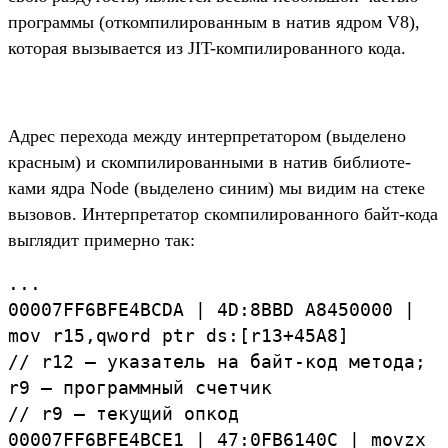
прог­раммы (откомпи­лиро­ван­ным в натив ядром V8),
которая вызыва­ется из JIT-ком­пилиро­ван­ного кода.
Ад­рес перехо­да меж­ду интер­пре­тато­ром (выделе­но
крас­ным) и ском­пилиро­ван­ными в натив биб­лиоте­
ками ядра Node (выделе­но синим) мы видим на сте­ке
вызовов. Интер­пре­татор ском­пилиро­ван­ного байт‑кода
выг­лядит при­мер­но так:
...
00007FF6BFE4BCDA
|
4D:
8BBD
A8450000
|
mov
r15,
qword
ptr
ds:[r13+45A8]
//
r12
—
указатель
на
байт-код
метода;
r9 — программный счетчик
//
r9 — текущий опкод
00007FF6BFE4BCE1
|
47:
0FB6140C
|
movzx