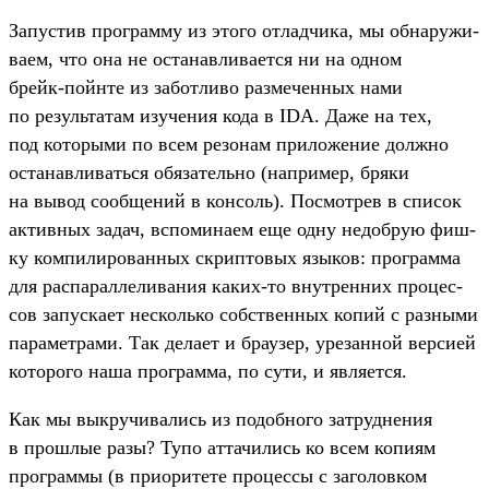
За­пус­тив прог­рамму из это­го отладчи­ка, мы обна­ружи­
ваем, что она не оста­нав­лива­ется ни на одном
брейк‑пой­нте из забот­ливо раз­мечен­ных нами
по резуль­татам изу­чения кода в IDA. Даже на тех,
под которы­ми по всем резонам при­ложе­ние дол­жно
оста­нав­ливать­ся обя­затель­но (нап­ример, бря­ки
на вывод сооб­щений в кон­соль). Пос­мотрев в спи­сок
активных задач, вспо­мина­ем еще одну недоб­рую фиш­
ку ком­пилиро­ван­ных скрип­товых язы­ков: прог­рамма
для рас­парал­лелива­ния каких‑то внут­ренних про­цес­
сов запус­кает нес­коль­ко собс­твен­ных копий с раз­ными
парамет­рами. Так дела­ет и бра­узер, уре­зан­ной вер­сией
которо­го наша прог­рамма, по сути, и явля­ется.
Как мы вык­ручива­лись из подоб­ного зат­рудне­ния
в прош­лые разы? Тупо атта­чились ко всем копи­ям
прог­раммы (в при­ори­тете про­цес­сы с заголов­ком