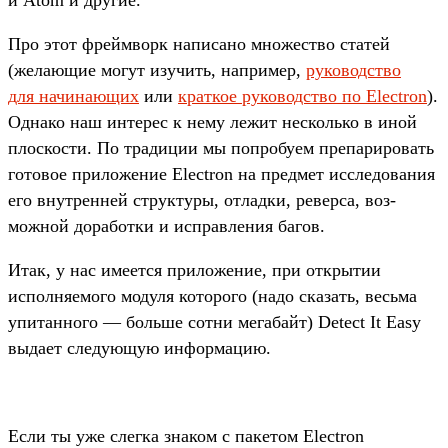
Про этот фрей­мворк написа­но мно­жес­тво ста­тей
(жела­ющие могут изу­чить, нап­ример,
ру­ководс­тво
для начина­ющих
или
крат­кое руководс­тво по Electron
).
Одна­ко наш инте­рес к нему лежит нес­коль­ко в иной
плос­кости. По тра­диции мы поп­робу­ем пре­пари­ровать
готовое при­ложе­ние Electron на пред­мет иссле­дова­ния
его внут­ренней струк­туры, отладки, ревер­са, воз­
можной доработ­ки и исправ­ления багов.
Итак, у нас име­ется при­ложе­ние, при откры­тии
исполня­емо­го модуля которо­го (надо ска­зать, весь­ма
упи­тан­ного — боль­ше сот­ни мегабайт) Detect It Easy
выда­ет сле­дующую информа­цию.
Ес­ли ты уже слег­ка зна­ком с пакетом Electron