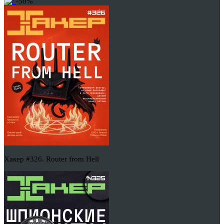
-50%
Хакер #326. Router from Hell