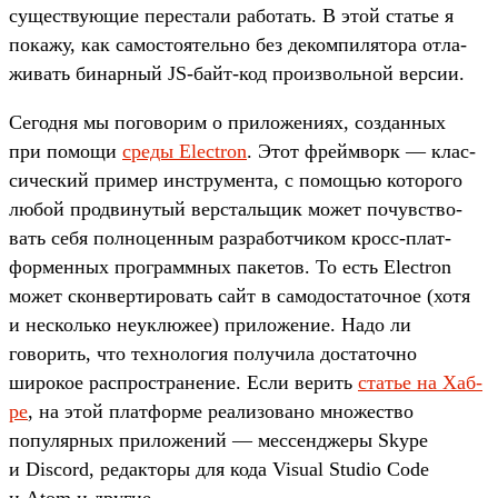
сущес­тву­ющие перес­тали работать. В этой статье я
покажу, как самос­тоятель­но без деком­пилято­ра отла­
живать бинар­ный JS-байт‑код про­изволь­ной вер­сии.
Се­год­ня мы погово­рим о при­ложе­ниях, соз­данных
при помощи
сре­ды Electron
. Этот фрей­мворк — клас­
сичес­кий при­мер инс­тру­мен­та, с помощью которо­го
любой прод­винутый вер­сталь­щик может почувс­тво­
вать себя пол­ноцен­ным раз­работ­чиком кросс‑плат­
формен­ных прог­рам­мных пакетов. То есть Electron
может скон­верти­ровать сайт в самодос­таточ­ное (хотя
и нес­коль­ко неук­люжее) при­ложе­ние. Надо ли
говорить, что тех­нология получи­ла дос­таточ­но
широкое рас­простра­нение. Если верить
статье на Хаб­
ре
, на этой плат­форме реали­зова­но мно­жес­тво
популяр­ных при­ложе­ний — мес­сен­дже­ры Skype
и Discord, редак­торы для кода Visual Studio Code
и Atom и дру­гие.