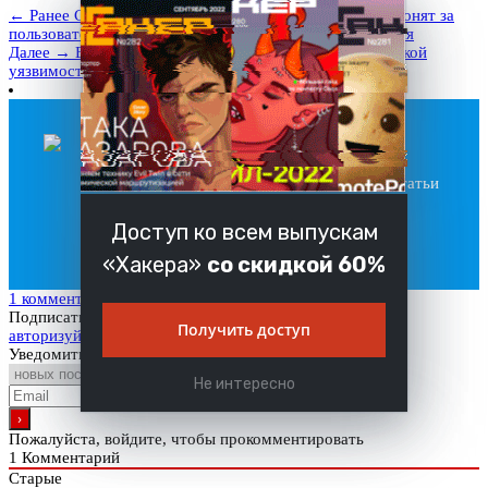
← Ранее
Сенатор США заявил, что правительства шпионят за
пользователями Apple и Google через push-уведомления
Далее →
В Positive Technologies рассказали о критической
уязвимости в продуктах «1С-Битрикс»
Подпишись на наc в Telegram!
Только важные новости и лучшие статьи
Подписаться
Доступ ко всем выпускам
«Хакера»
со скидкой 60%
1 комментарий
Подписаться
Получить доступ
авторизуйтесь
Уведомить о
Не интересно
Пожалуйста, войдите, чтобы прокомментировать
1
Комментарий
Старые