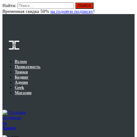
Найти:
Вход
Временная скидка 50%
на годовую подписку
!
Взлом
Приватность
Трюки
Кодинг
Админ
Geek
Магазин
Годовая
подписка
на
Хакер