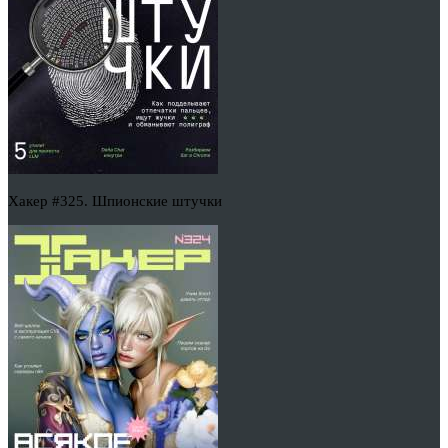
Хакер #325. Шпионские штучки