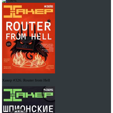
-50%
Хакер #326. Router from Hell