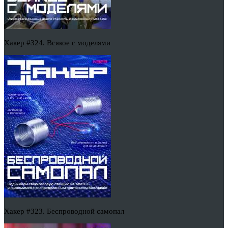
Хакер #324. Всякое с моделями
Хакер #323. Беспроводной самопал