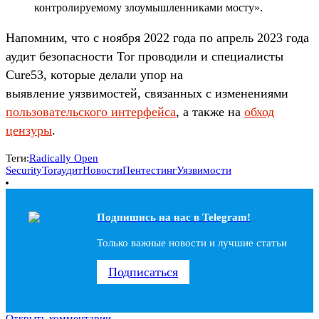
контролируемому злоумышленниками мосту».
Напомним, что с ноября 2022 года по апрель 2023 года
аудит безопасности Tor проводили и специалисты
Cure53, которые делали упор на
выявление уязвимостей, связанных с изменениями
пользовательского интерфейса
, а также на
обход
цензуры
.
Теги:
Radically Open
Security
Tor
аудит
Новости
Пентестинг
Уязвимости
Подпишись на наc в Telegram!
Только важные новости и лучшие статьи
Подписаться
Открыть комментарии