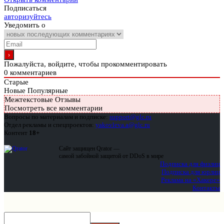
Подписаться
авторизуйтесь
Уведомить о
Пожалуйста, войдите, чтобы прокомментировать
0
комментариев
Старые
Новые
Популярные
Межтекстовые Отзывы
Посмотреть все комментарии
Вопросы по материалам и подписке:
support@glc.ru
Отдел рекламы и спецпроектов:
yakovleva.a@glc.ru
Контент
18+
Сайт защищен Qrator —
самой забойной защитой от DDoS в мире
Подписка для физлиц
Подписка для юрлиц
Реклама на «Хакере»
Контакты