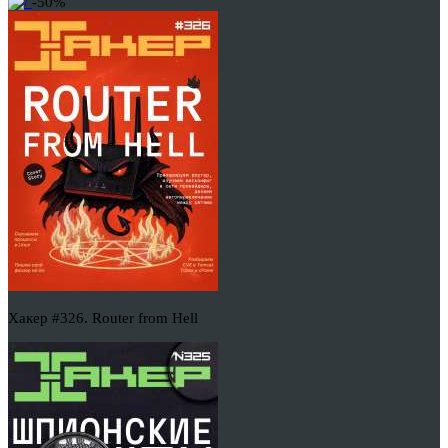
-50%
Хакер #326. Router from Hell