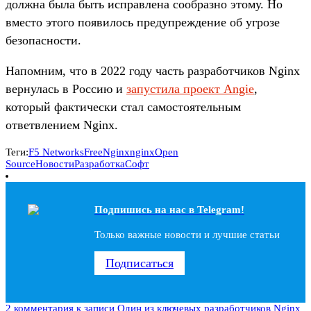
должна была быть исправлена сообразно этому. Но
вместо этого появилось предупреждение об угрозе
безопасности.
Напомним, что в 2022 году часть разработчиков Nginx
вернулась в Россию и
запустила проект Angie
,
который фактически стал самостоятельным
ответвлением Nginx.
Теги:
F5 Networks
FreeNginx
nginx
Open
Source
Новости
Разработка
Софт
Подпишись на наc в Telegram!
Только важные новости и лучшие статьи
Подписаться
2 комментария
к записи Один из ключевых разработчиков Nginx