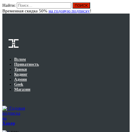
Найти:
Вход
Временная скидка 50%
на годовую подписку
!
Взлом
Приватность
Трюки
Кодинг
Админ
Geek
Магазин
Годовая
подписка
на
Хакер