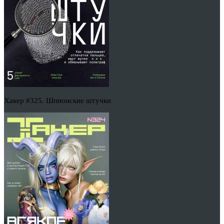
Хакер #325. Шпионские штучки