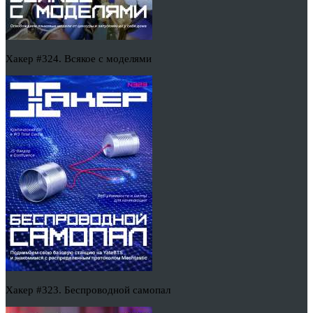
Хакер #324. Всякое с моделями
Хакер #323. Беспроводной самопал