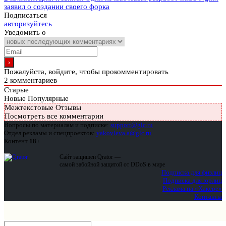
заявил о создании своего форка
Подписаться
авторизуйтесь
Уведомить о
Пожалуйста, войдите, чтобы прокомментировать
2
комментариев
Старые
Новые
Популярные
Межтекстовые Отзывы
Посмотреть все комментарии
Вопросы по материалам и подписке:
support@glc.ru
Отдел рекламы и спецпроектов:
yakovleva.a@glc.ru
Контент
18+
Сайт защищен Qrator —
самой забойной защитой от DDoS в мире
Подписка для физлиц
Подписка для юрлиц
Реклама на «Хакере»
Контакты