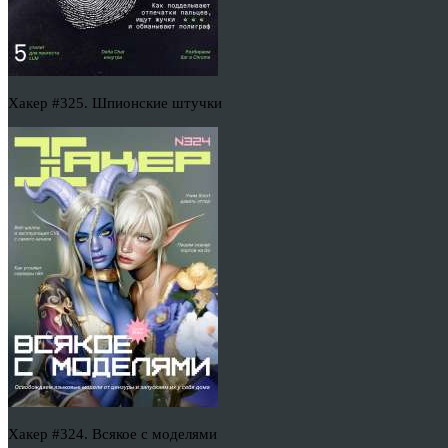
Хакер #325. Шпионские штучки
Хакер #324. Всякое с моделями