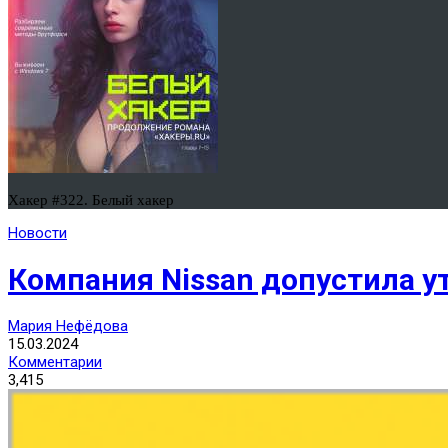
Хакер #322. Белый хакер
Новости
Компания Nissan допустила у
Мария Нефёдова
15.03.2024
Комментарии
3,415