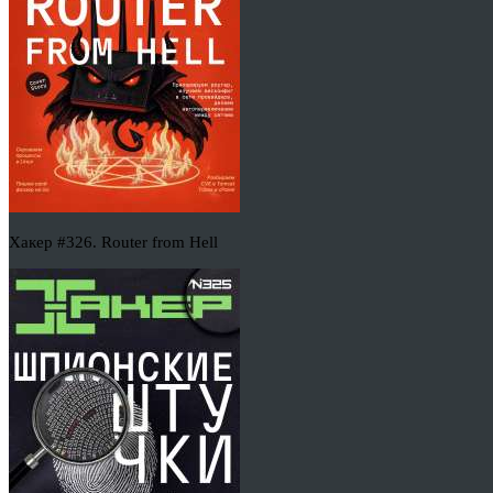
Хакер #326. Router from Hell