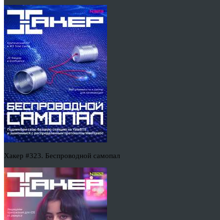
Хакер #323. Беспроводной самопал