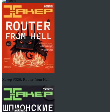
-50%
Хакер #326. Router from Hell