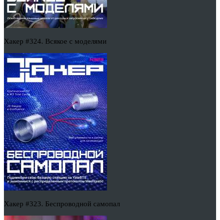
Хакер #324. Всякое с моделями
Хакер #323. Беспроводной самопал