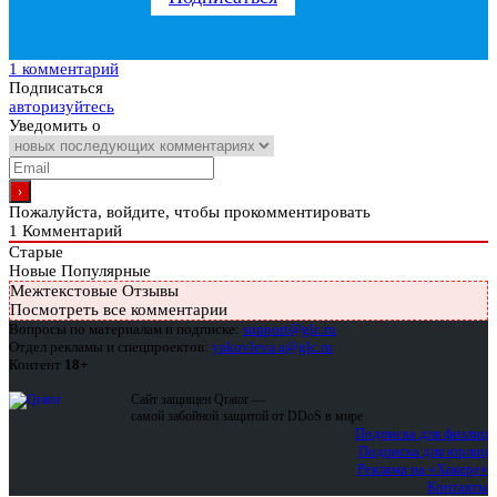
1 комментарий
Подписаться
авторизуйтесь
Уведомить о
Пожалуйста, войдите, чтобы прокомментировать
1
Комментарий
Старые
Новые
Популярные
Межтекстовые Отзывы
Посмотреть все комментарии
Вопросы по материалам и подписке:
support@glc.ru
Отдел рекламы и спецпроектов:
yakovleva.a@glc.ru
Контент
18+
Сайт защищен Qrator —
самой забойной защитой от DDoS в мире
Подписка для физлиц
Подписка для юрлиц
Реклама на «Хакере»
Контакты