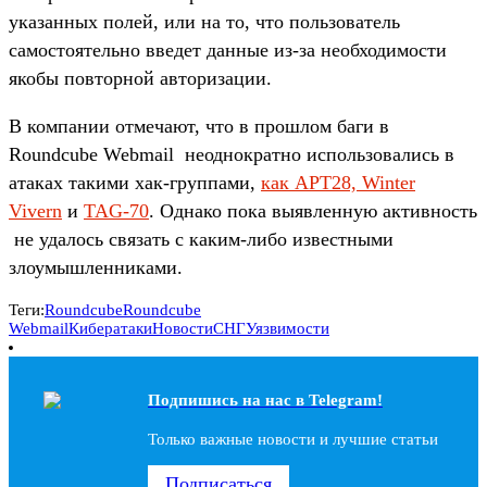
указанных полей, или на то, что пользователь
самостоятельно введет данные из-за необходимости
якобы повторной авторизации.
В компании отмечают, что в прошлом баги в
Roundcube Webmail неоднократно использовались в
атаках такими хак-группами,
как APT28, Winter
Vivern
и
TAG-70
. Однако пока выявленную активность
не удалось связать с каким-либо известными
злоумышленниками.
Теги:
Roundcube
Roundcube
Webmail
Кибератаки
Новости
СНГ
Уязвимости
Подпишись на наc в Telegram!
Только важные новости и лучшие статьи
Подписаться