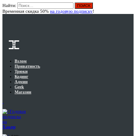
Найти:
Вход
Временная скидка 50%
на годовую подписку
!
Взлом
Приватность
Трюки
Кодинг
Админ
Geek
Магазин
Годовая
подписка
на
Хакер