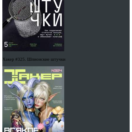
Хакер #325. Шпионские штучки