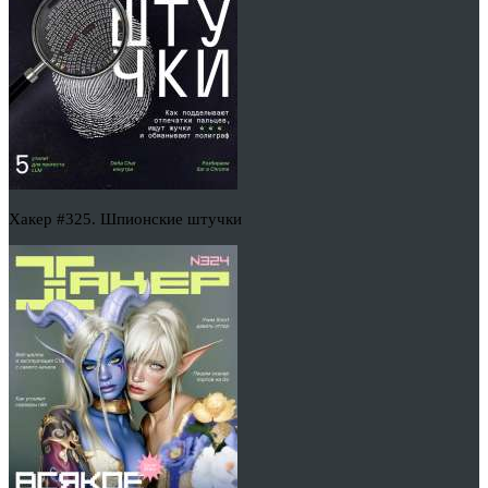
Хакер #325. Шпионские штучки