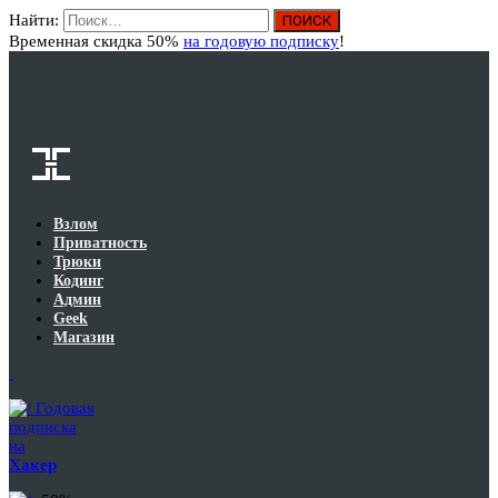
Найти:
Вход
Временная скидка 50%
на годовую подписку
!
Взлом
Приватность
Трюки
Кодинг
Админ
Geek
Магазин
Годовая
подписка
на
Хакер