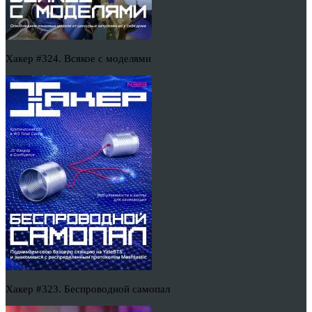
Хакер #324. Всякое с моделями
Хакер #323. Беспроводной самопал