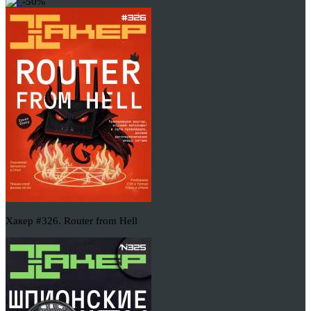
-50%
Хакер #326. Router from Hell