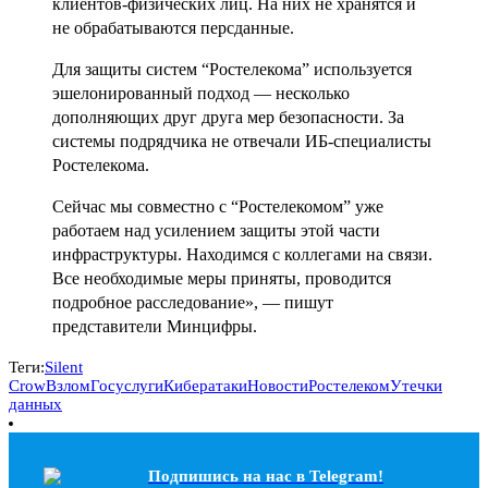
клиентов-физических лиц. На них не хранятся и
не обрабатываются персданные.
Для защиты систем “Ростелекома” используется
эшелонированный подход — несколько
дополняющих друг друга мер безопасности. За
системы подрядчика не отвечали ИБ-специалисты
Ростелекома.
Сейчас мы совместно с “Ростелекомом” уже
работаем над усилением защиты этой части
инфраструктуры. Находимся с коллегами на связи.
Все необходимые меры приняты, проводится
подробное расследование», — пишут
представители Минцифры.
Теги:
Silent
Crow
Взлом
Госуслуги
Кибератаки
Новости
Ростелеком
Утечки
данных
Подпишись на наc в Telegram!