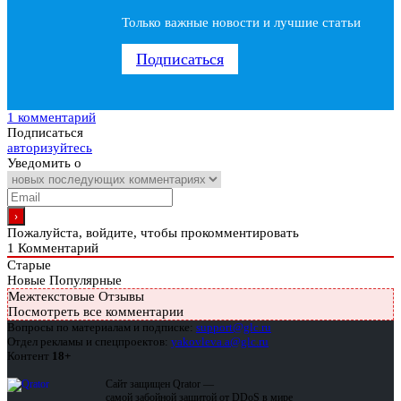
Только важные новости и лучшие статьи
Подписаться
1 комментарий
Подписаться
авторизуйтесь
Уведомить о
Пожалуйста, войдите, чтобы прокомментировать
1
Комментарий
Старые
Новые
Популярные
Межтекстовые Отзывы
Посмотреть все комментарии
Вопросы по материалам и подписке:
support@glc.ru
Отдел рекламы и спецпроектов:
yakovleva.a@glc.ru
Контент
18+
Сайт защищен Qrator —
самой забойной защитой от DDoS в мире