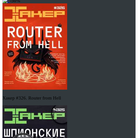
-50%
Хакер #326. Router from Hell