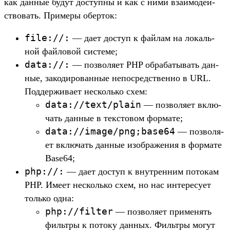
как дан­ные будут дос­тупны и как с ними вза­имо­дей­
ство­вать. При­меры обер­ток:
file://
:
— дает дос­туп к фай­лам на локаль­
ной фай­ловой сис­теме;
data://
:
— поз­воля­ет PHP обра­баты­вать дан­
ные, закоди­рован­ные непос­редс­твен­но в URL.
Под­держи­вает нес­коль­ко схем:
data://
text/
plain
— поз­воля­ет вклю­
чать дан­ные в тек­сто­вом фор­мате;
data://
image/
png;
base64
— поз­воля­
ет вклю­чать дан­ные изоб­ражения в фор­мате
Base64;
php://
:
— дает дос­туп к внут­ренним потокам
PHP. Име­ет нес­коль­ко схем, но нас инте­ресу­ет
толь­ко одна:
php://
filter
— поз­воля­ет при­менять
филь­тры к потоку дан­ных. Филь­тры могут