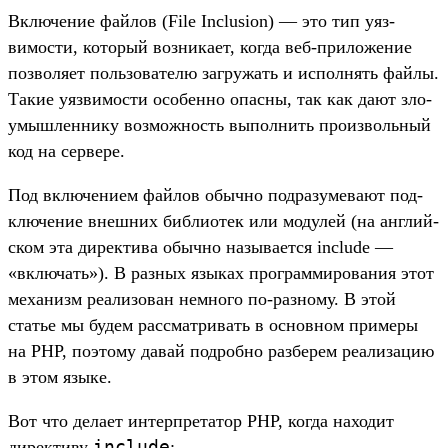
Вклю­чение фай­лов (File Inclusion) — это тип уяз­
вимос­ти, который воз­ника­ет, ког­да веб‑при­ложе­ние
поз­воля­ет поль­зовате­лю заг­ружать и исполнять фай­лы.
Такие уяз­вимос­ти осо­бен­но опас­ны, так как дают зло­
умыш­ленни­ку воз­можность выпол­нить про­изволь­ный
код на сер­вере.
Под вклю­чени­ем фай­лов обыч­но под­разуме­вают под­
клю­чение внеш­них биб­лиотек или модулей (на англий­
ском эта дирек­тива обыч­но называ­ется include —
«вклю­чать»). В раз­ных язы­ках прог­рамми­рова­ния этот
механизм реали­зован нем­ного по‑раз­ному. В этой
статье мы будем рас­смат­ривать в основном при­меры
на PHP, поэто­му давай под­робно раз­берем реали­зацию
в этом язы­ке.
Вот что дела­ет интер­пре­татор PHP, ког­да находит
include
дирек­тиву
: