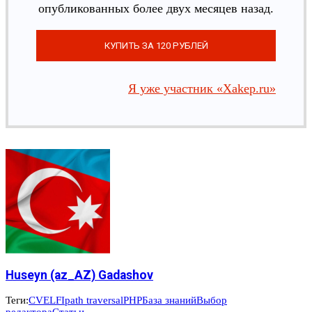
опубликованных более двух месяцев назад.
Я уже участник «Xakep.ru»
Huseyn (az_AZ) Gadashov
Теги:
CVE
LFI
path traversal
PHP
База знаний
Выбор
редактора
Статьи