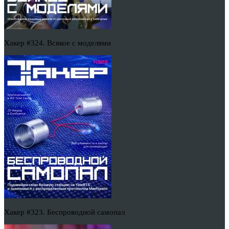
Хакер #324. Всякое с моделями
Хакер #323. Беспроводной самопал