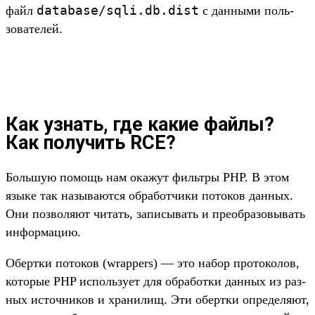
database/
sqli.
db.
dist
файл
с дан­ными поль­
зовате­лей.
Как узнать, где какие файлы?
Как получить RCE?
Боль­шую помощь нам ока­жут филь­тры PHP. В этом
язы­ке так называ­ются обра­бот­чики потоков дан­ных.
Они поз­воля­ют читать, записы­вать и пре­обра­зовы­вать
информа­цию.
Обер­тки потоков (wrappers) — это набор про­токо­лов,
которые PHP исполь­зует для обра­бот­ки дан­ных из раз­
ных источни­ков и хра­нилищ. Эти обер­тки опре­деля­ют,