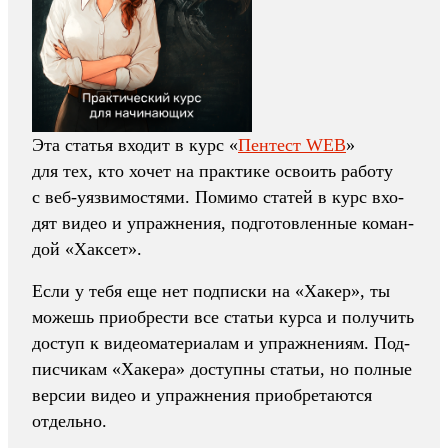
Эта статья вхо­дит в курс «
Пен­тест WEB
»
для тех, кто хочет на прак­тике осво­ить работу
с веб‑уяз­вимос­тями. Помимо ста­тей в курс вхо­
дят видео и упражне­ния, под­готов­ленные коман­
дой «Хак­сет».
Ес­ли у тебя еще нет под­писки на «Хакер», ты
можешь при­обрести все статьи кур­са и получить
дос­туп к виде­ома­тери­алам и упражне­ниям. Под­
писчи­кам «Хакера» дос­тупны статьи, но пол­ные
вер­сии видео и упражне­ния при­обре­тают­ся
отдель­но.