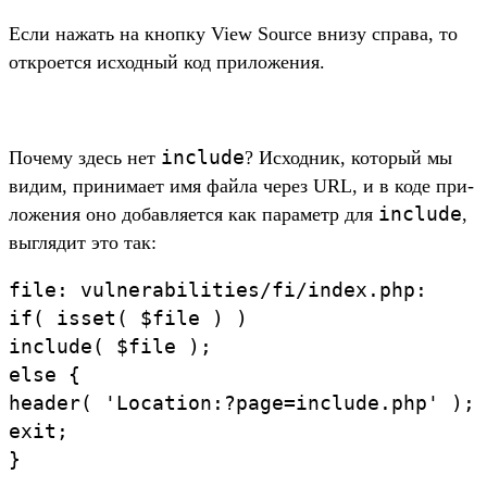
Ес­ли нажать на кноп­ку View Source вни­зу спра­ва, то
откро­ется исходный код при­ложе­ния.
include
По­чему здесь нет
? Исходник, который мы
видим, при­нима­ет имя фай­ла через URL, и в коде при­
include
ложе­ния оно добав­ляет­ся как параметр для
,
выг­лядит это так:
file
:
vulnerabilities
/
fi
/
index
.
php
:
if
(
isset
(
$file
)
)
include
(
$file
)
;
else
{
header
(
'Location:
?page=include.
php'
)
;
exit
;
}