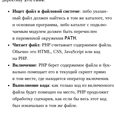
Ищет файл в фай­ловой сис­теме
: либо ука­зан­
ный файл дол­жен най­тись в том же катало­ге, что
и основная прог­рамма, либо каталог с под­клю­
чаемым модулем дол­жен быть перечис­лен
PATH
в перемен­ной окру­жения
.
Чи­тает файл
: PHP счи­тыва­ет содер­жимое фай­ла.
Обыч­но это HTML, CSS, JavaScript или код
на PHP.
Вклю­чение
: PHP берет содер­жимое фай­ла и бук­
валь­но помеща­ет его в текущий скрипт пря­мо
в том мес­те, где находит­ся опе­ратор вклю­чения.
Вы­пол­нение кода
: как толь­ко код из вклю­чен­ного
фай­ла будет помещен на мес­то, PHP про­дол­жит
обра­бот­ку сце­нария, как если бы весь этот код
был изна­чаль­но в том же фай­ле.