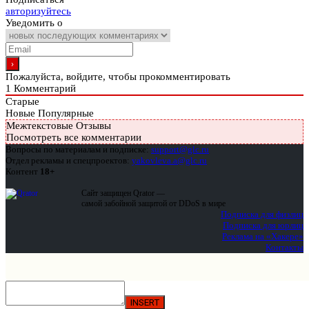
авторизуйтесь
Уведомить о
Пожалуйста, войдите, чтобы прокомментировать
1
Комментарий
Старые
Новые
Популярные
Межтекстовые Отзывы
Посмотреть все комментарии
Вопросы по материалам и подписке:
support@glc.ru
Отдел рекламы и спецпроектов:
yakovleva.a@glc.ru
Контент
18+
Сайт защищен Qrator —
самой забойной защитой от DDoS в мире
Подписка для физлиц
Подписка для юрлиц
Реклама на «Хакере»
Контакты
INSERT