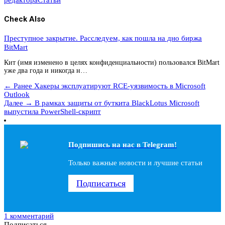
Check Also
Преступное закрытие. Расследуем, как пошла на дно биржа
BitMart
Кит (имя изменено в целях конфиденциальности) пользовался BitMart
уже два года и никогда н…
← Ранее
Хакеры эксплуатируют RCE-уязвимость в Microsoft
Outlook
Далее →
В рамках защиты от буткита BlackLotus Microsoft
выпустила PowerShell-скрипт
Подпишись на наc в Telegram!
Только важные новости и лучшие статьи
Подписаться
1 комментарий
Подписаться