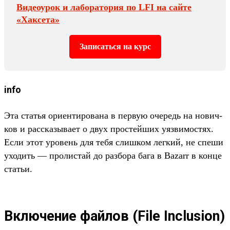
Ви­деоурок и лабора­тория по LFI на сай­те
«Хак­сета»
За­писать­ся на курс
info
Эта статья ори­енти­рова­на в пер­вую оче­редь на нович­
ков и рас­ска­зыва­ет о двух прос­тей­ших уяз­вимос­тях.
Если этот уро­вень для тебя слиш­ком лег­кий, не спе­ши
ухо­дить — про­лис­тай до раз­бора бага в Bazarr в кон­це
статьи.
Включение файлов (File Inclusion)