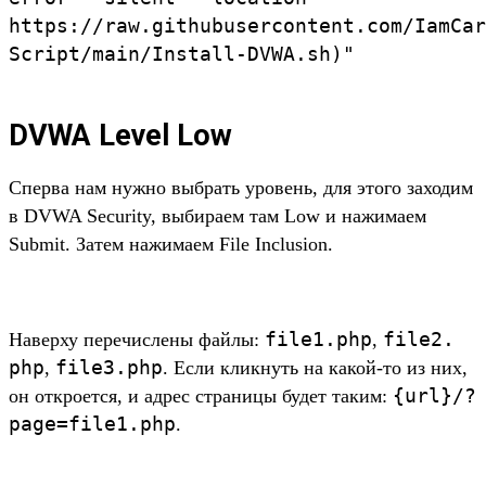
https:/
/
raw.
githubusercontent.
com/
IamCar
Script/
main/
Install-
DVWA.
sh
)
"
DVWA Level Low
Спер­ва нам нуж­но выб­рать уро­вень, для это­го заходим
в DVWA Security, выбира­ем там Low и нажима­ем
Submit. Затем нажима­ем File Inclusion.
file1.
php
file2.
На­вер­ху перечис­лены фай­лы:
,
php
file3.
php
,
. Если клик­нуть на какой‑то из них,
{
url}/
?
он откро­ется, и адрес стра­ницы будет таким:
page=file1.
php
.