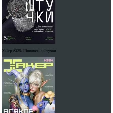
Хакер #325. Шпионские штучки