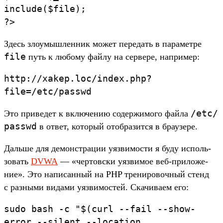
include
(
$file
)
;
?>
Здесь зло­умыш­ленник может передать в парамет­ре
file
путь к любому фай­лу на сер­вере, нап­ример:
http:/
/
xakep.
loc/
index.
php?
file=/
etc/
passwd
/
etc/
Это при­ведет к вклю­чению содер­жимого фай­ла
passwd
в ответ, который отоб­разит­ся в бра­узе­ре.
Даль­ше для демонс­тра­ции уяз­вимос­ти я буду исполь­
зовать
DVWA
— «чер­тов­ски уяз­вимое веб‑при­ложе­
ние». Это написан­ный на PHP тре­ниро­воч­ный стенд
с раз­ными видами уяз­вимос­тей. Ска­чива­ем его:
sudo
bash
-c
"
$(
curl
--fail
--show-
error
--silent
--location