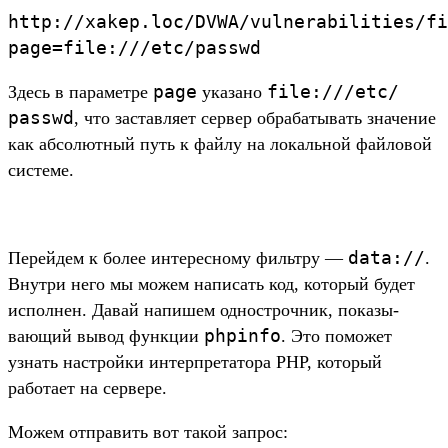
http:/
/
xakep.
loc/
DVWA/
vulnerabilities/
fi
page=file://
/
etc/
passwd
page
file:///
etc/
Здесь в парамет­ре
ука­зано
passwd
, что зас­тавля­ет сер­вер обра­баты­вать зна­чение
как абсо­лют­ный путь к фай­лу на локаль­ной фай­ловой
сис­теме.
data:/
/
Пе­рей­дем к более инте­рес­ному филь­тру —
.
Внут­ри него мы можем написать код, который будет
исполнен. Давай напишем однос­троч­ник, показы­
phpinfo
вающий вывод фун­кции
. Это поможет
узнать нас­трой­ки интер­пре­тато­ра PHP, который
работа­ет на сер­вере.
Мо­жем отпра­вить вот такой зап­рос: