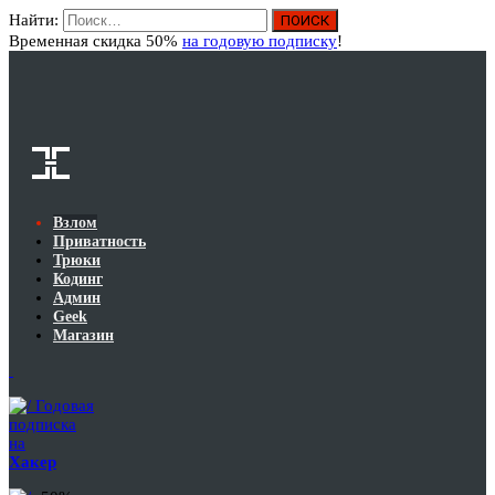
Найти:
Вход
Временная скидка 50%
на годовую подписку
!
Взлом
Приватность
Трюки
Кодинг
Админ
Geek
Магазин
Годовая
подписка
на
Хакер