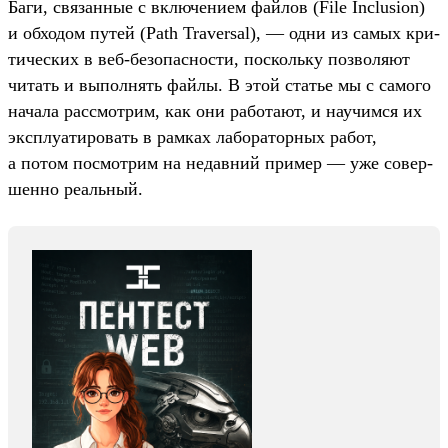
Ба­ги, свя­зан­ные с вклю­чени­ем фай­лов (File Inclusion)
и обхо­дом путей (Path Traversal), — одни из самых кри­
тичес­ких в веб‑безопас­ности, пос­коль­ку поз­воля­ют
читать и выпол­нять фай­лы. В этой статье мы с самого
начала рас­смот­рим, как они работа­ют, и научим­ся их
экс­плу­ати­ровать в рам­ках лабора­тор­ных работ,
а потом пос­мотрим на недав­ний при­мер — уже совер­
шенно реаль­ный.