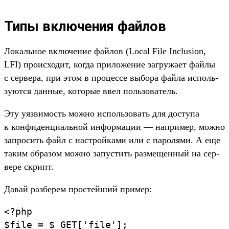
Типы включения файлов
Ло­каль­ное вклю­чение фай­лов (Local File Inclusion,
LFI) про­исхо­дит, ког­да при­ложе­ние заг­ружа­ет фай­лы
с сер­вера, при этом в про­цес­се выбора фай­ла исполь­
зуют­ся дан­ные, которые ввел поль­зователь.
Эту уяз­вимость мож­но исполь­зовать для дос­тупа
к кон­фиден­циаль­ной информа­ции — нап­ример, мож­но
зап­росить файл с нас­трой­ками или с пароля­ми. А еще
таким обра­зом мож­но запус­тить раз­мещен­ный на сер­
вере скрипт.
Да­вай раз­берем прос­тей­ший при­мер:
<
?php
$file
=
$_GET
[
'file'
]
;