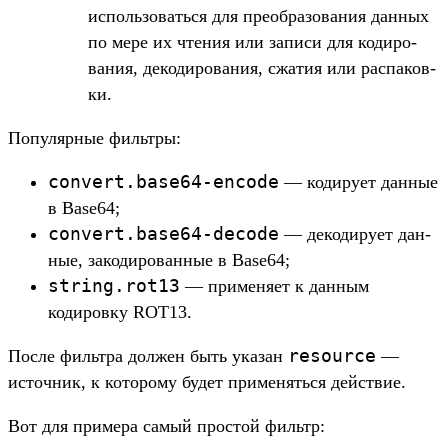
исполь­зовать­ся для пре­обра­зова­ния дан­ных
по мере их чте­ния или записи для кодиро­
вания, декоди­рова­ния, сжа­тия или рас­паков­
ки.
По­пуляр­ные филь­тры:
convert.
base64-encode
— кодиру­ет дан­ные
в Base64;
convert.
base64-decode
— декоди­рует дан­
ные, закоди­рован­ные в Base64;
string.
rot13
— при­меня­ет к дан­ным
кодиров­ку ROT13.
resource
Пос­ле филь­тра дол­жен быть ука­зан
—
источник, к которо­му будет при­менять­ся дей­ствие.
Вот для при­мера самый прос­той филь­тр: