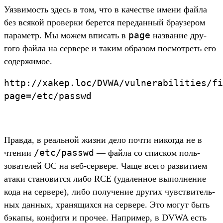
Уяз­вимость здесь в том, что в качес­тве име­ни фай­ла
без вся­кой про­вер­ки берет­ся передан­ный бра­узе­ром
page
параметр. Мы можем впи­сать в
наз­вание дру­
гого фай­ла на сер­вере и таким обра­зом пос­мотреть его
содер­жимое.
http:/
/
xakep.
loc/
DVWA/
vulnerabilities/
fi
page=/
etc/
passwd
Прав­да, в реаль­ной жиз­ни дело поч­ти никог­да не в
/
etc/
passwd
чте­нии
— фай­ла со спис­ком поль­
зовате­лей ОС на веб‑сер­вере. Чаще все­го раз­вити­ем
ата­ки ста­новит­ся либо RCE (уда­лен­ное выпол­нение
кода на сер­вере), либо получе­ние дру­гих чувс­тви­тель­
ных дан­ных, хра­нящих­ся на сер­вере. Это могут быть
бэкапы, кон­фиги и про­чее. Нап­ример, в DVWA есть